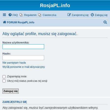
RosjaPL.info
FAQ
Regulamin
Ciasteczka
Zarejestruj się
Zaloguj się
S
FORUM RosjaPL.info
z
Aby oglądać profile, musisz się zalogować.
u
k
Nazwa użytkownika:
a
j
Hasło:
Nie pamiętam hasła
Wyślij ponownie e-mail aktywacyjny
Zapamiętaj mnie
Ukryj mój status podczas tej sesji
ZAREJESTRUJ SIĘ
Aby zalogować się, musisz być zarejestrowanym użytkownikiem witryny.