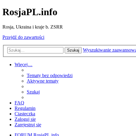
RosjaPL.info
Rosja, Ukraina i kraje b. ZSRR
Przejdź do zawartości
Wyszukiwanie zaawansow
Szukaj
Więcej…
Tematy bez odpowiedzi
Aktywne tematy
Szukaj
FAQ
Regulamin
Ciasteczka
Zaloguj się
Zarejestruj się
FORUM RosjaPL.info