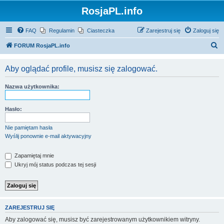
RosjaPL.info
FAQ
Regulamin
Ciasteczka
Zarejestruj się
Zaloguj się
S
FORUM RosjaPL.info
z
Aby oglądać profile, musisz się zalogować.
u
k
Nazwa użytkownika:
a
j
Hasło:
Nie pamiętam hasła
Wyślij ponownie e-mail aktywacyjny
Zapamiętaj mnie
Ukryj mój status podczas tej sesji
ZAREJESTRUJ SIĘ
Aby zalogować się, musisz być zarejestrowanym użytkownikiem witryny.