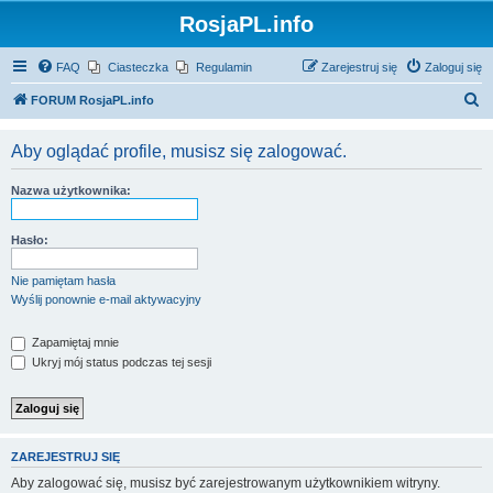
RosjaPL.info
FAQ
Ciasteczka
Regulamin
Zarejestruj się
Zaloguj się
S
FORUM RosjaPL.info
z
Aby oglądać profile, musisz się zalogować.
u
k
Nazwa użytkownika:
a
j
Hasło:
Nie pamiętam hasła
Wyślij ponownie e-mail aktywacyjny
Zapamiętaj mnie
Ukryj mój status podczas tej sesji
ZAREJESTRUJ SIĘ
Aby zalogować się, musisz być zarejestrowanym użytkownikiem witryny.