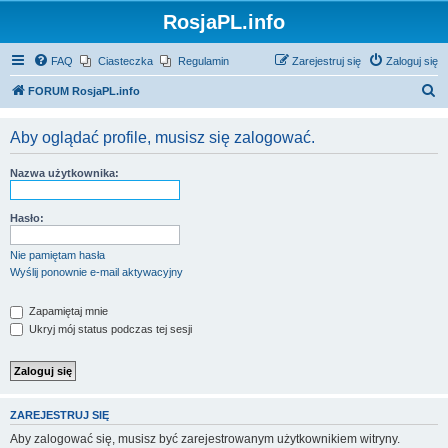
RosjaPL.info
FAQ
Ciasteczka
Regulamin
Zarejestruj się
Zaloguj się
S
FORUM RosjaPL.info
z
Aby oglądać profile, musisz się zalogować.
u
k
Nazwa użytkownika:
a
j
Hasło:
Nie pamiętam hasła
Wyślij ponownie e-mail aktywacyjny
Zapamiętaj mnie
Ukryj mój status podczas tej sesji
ZAREJESTRUJ SIĘ
Aby zalogować się, musisz być zarejestrowanym użytkownikiem witryny.