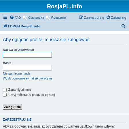
RosjaPL.info
FAQ
Ciasteczka
Regulamin
Zarejestruj się
Zaloguj się
S
FORUM RosjaPL.info
z
Aby oglądać profile, musisz się zalogować.
u
k
Nazwa użytkownika:
a
j
Hasło:
Nie pamiętam hasła
Wyślij ponownie e-mail aktywacyjny
Zapamiętaj mnie
Ukryj mój status podczas tej sesji
ZAREJESTRUJ SIĘ
Aby zalogować się, musisz być zarejestrowanym użytkownikiem witryny.