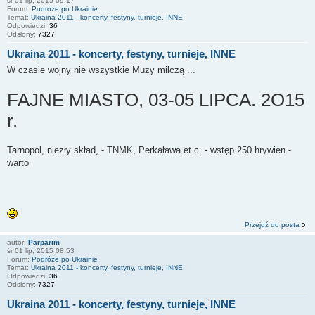
śr 01 lip, 2015 09:17
Forum:
Podróże po Ukrainie
Temat:
Ukraina 2011 - koncerty, festyny, turnieje, INNE
Odpowiedzi:
36
Odsłony:
7327
Ukraina 2011 - koncerty, festyny, turnieje, INNE
W czasie wojny nie wszystkie Muzy milczą ...
FAJNE MIASTO, 03-05 LIPCA. 2O15
r.
Tarnopol, niezły skład, - TNMK, Perkaława et c. - wstęp 250 hrywien -
warto
Przejdź do posta
autor:
Parparim
śr 01 lip, 2015 08:53
Forum:
Podróże po Ukrainie
Temat:
Ukraina 2011 - koncerty, festyny, turnieje, INNE
Odpowiedzi:
36
Odsłony:
7327
Ukraina 2011 - koncerty, festyny, turnieje, INNE