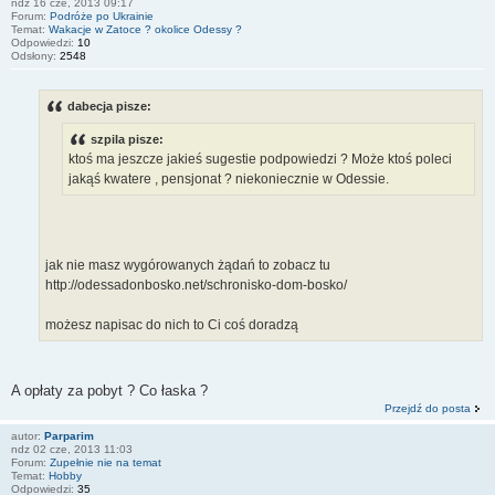
ndz 16 cze, 2013 09:17
Forum:
Podróże po Ukrainie
Temat:
Wakacje w Zatoce ? okolice Odessy ?
Odpowiedzi:
10
Odsłony:
2548
dabecja pisze:
szpila pisze:
ktoś ma jeszcze jakieś sugestie podpowiedzi ? Może ktoś poleci
jakąś kwatere , pensjonat ? niekoniecznie w Odessie.
jak nie masz wygórowanych żądań to zobacz tu
http://odessadonbosko.net/schronisko-dom-bosko/
możesz napisac do nich to Ci coś doradzą
A opłaty za pobyt ? Co łaska ?
Przejdź do posta
autor:
Parparim
ndz 02 cze, 2013 11:03
Forum:
Zupełnie nie na temat
Temat:
Hobby
Odpowiedzi:
35