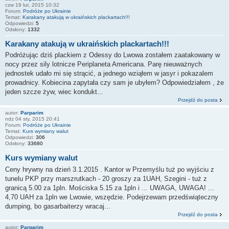
czw 19 lut, 2015 10:32
Forum:
Podróże po Ukrainie
Temat:
Karakany atakują w ukraińskich plackartach!!!
Odpowiedzi:
5
Odsłony:
1332
Karakany atakują w ukraińskich plackartach!!!
Podróżując dziś plackiem z Odessy do Lwowa zostałem zaatakowany w
nocy przez sily lotnicze Periplaneta Americana. Parę nieuważnych
jednostek udało mi się strącić, a jednego wziąłem w jasyr i pokazalem
prowadnicy. Kobiecina zapytała czy sam je ubyłem? Odpowiedziałem , że
jeden szcze żyw, wiec kondukt...
Przejdź do posta
autor:
Parparim
ndz 04 sty, 2015 20:41
Forum:
Podróże po Ukrainie
Temat:
Kurs wymiany walut
Odpowiedzi:
306
Odsłony:
33680
Kurs wymiany walut
Ceny hrywny na dzień 3.1.2015 . Kantor w Przemyślu tuż po wyjściu z
tunelu PKP przy marszrutkach - 20 groszy za 1UAH, Szegini - tuż z
granicą 5.00 za 1pln. Mościska 5.15 za 1pln i ... UWAGA, UWAGA! ...
4,70 UAH za 1pln we Lwowie, wszędzie. Podejrzewam przedświąteczny
dumping, bo gasarbaiterzy wracaj...
Przejdź do posta
autor:
Parparim