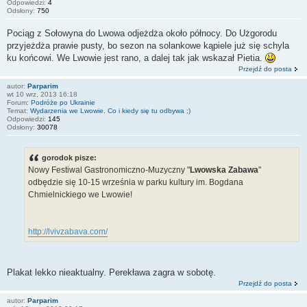
Odpowiedzi:
4
Odsłony:
750
Pociąg z Sołowyna do Lwowa odjeżdża około północy. Do Użgorodu
przyjeżdża prawie pusty, bo sezon na solankowe kąpiele już się schyla
ku końcowi. We Lwowie jest rano, a dalej tak jak wskazał Pietia.
Przejdź do posta
autor:
Parparim
wt 10 wrz, 2013 16:18
Forum:
Podróże po Ukrainie
Temat:
Wydarzenia we Lwowie. Co i kiedy się tu odbywa ;)
Odpowiedzi:
145
Odsłony:
30078
gorodok pisze:
Nowy Festiwal Gastronomiczno-Muzyczny "
Lwowska Zabawa
"
odbędzie się 10-15 września w parku kultury im. Bogdana
Chmielnickiego we Lwowie!
http://lvivzabava.com/
Plakat lekko nieaktualny. Perekława zagra w sobotę.
Przejdź do posta
autor:
Parparim