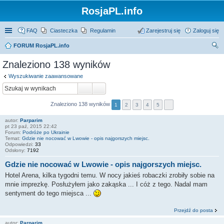
RosjaPL.info
FAQ
Ciasteczka
Regulamin
Zarejestruj się
Zaloguj się
FORUM RosjaPL.info
zu
Znaleziono 138 wyników
kaj
Wyszukiwanie zaawansowane
Znaleziono 138 wyników
1
2
3
4
5
autor:
Parparim
pt 23 paź, 2015 22:42
Forum:
Podróże po Ukrainie
Temat:
Gdzie nie nocować w Lwowie - opis najgorszych miejsc.
Odpowiedzi:
33
Odsłony:
7192
Gdzie nie nocować w Lwowie - opis najgorszych miejsc.
Hotel Arena, kilka tygodni temu. W nocy jakieś robaczki zrobiły sobie na
mnie imprezkę. Posłużyłem jako zakąska ... I cóż z tego. Nadal mam
sentyment do tego miejsca ...
Przejdź do posta
autor:
Parparim