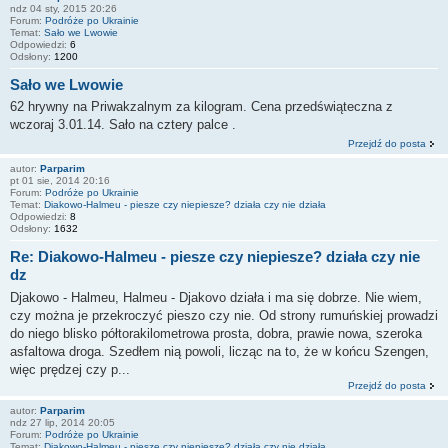
ndz 04 sty, 2015 20:26
Forum:
Podróże po Ukrainie
Temat:
Sało we Lwowie
Odpowiedzi:
6
Odsłony:
1200
Sało we Lwowie
62 hrywny na Priwakzalnym za kilogram. Cena przedświąteczna z
wczoraj 3.01.14. Sało na cztery palce .
Przejdź do posta
autor:
Parparim
pt 01 sie, 2014 20:16
Forum:
Podróże po Ukrainie
Temat:
Diakowo-Halmeu - piesze czy niepiesze? działa czy nie działa
Odpowiedzi:
8
Odsłony:
1632
Re: Diakowo-Halmeu - piesze czy niepiesze? działa czy nie
dz
Djakowo - Halmeu, Halmeu - Djakovo działa i ma się dobrze. Nie wiem,
czy można je przekroczyć pieszo czy nie. Od strony rumuńskiej prowadzi
do niego blisko półtorakilometrowa prosta, dobra, prawie nowa, szeroka
asfaltowa droga. Szedłem nią powoli, licząc na to, że w końcu Szengen,
więc prędzej czy p...
Przejdź do posta
autor:
Parparim
ndz 27 lip, 2014 20:05
Forum:
Podróże po Ukrainie
Temat:
Diakowo-Halmeu - piesze czy niepiesze? działa czy nie działa