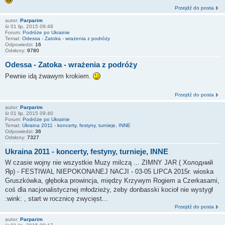
Przejdź do posta
autor:
Parparim
śr 01 lip, 2015 09:48
Forum:
Podróże po Ukrainie
Temat:
Odessa - Zatoka - wrażenia z podróży
Odpowiedzi:
16
Odsłony:
9780
Odessa - Zatoka - wrażenia z podróży
Pewnie idą żwawym krokiem.
Przejdź do posta
autor:
Parparim
śr 01 lip, 2015 09:40
Forum:
Podróże po Ukrainie
Temat:
Ukraina 2011 - koncerty, festyny, turnieje, INNE
Odpowiedzi:
36
Odsłony:
7327
Ukraina 2011 - koncerty, festyny, turnieje, INNE
W czasie wojny nie wszystkie Muzy milczą ... ZIMNY JAR ( Холодний
Яр) - FESTIWAL NIEPOKONANEJ NACJI - 03-05 LIPCA 2015r. wioska
Gruszkówka, głęboka prowincja, między Krzywym Rogiem a Czerkasami,
coś dla nacjonalistycznej młodzieży, żeby donbasski kocioł nie wystygł
:wink: , start w rocznicę zwycięst...
Przejdź do posta
autor:
Parparim