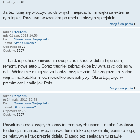
Odsłony:
6643
Ja też lubię się włóczyć po dziwnych miejscach. Im większa extrema
tym lepiej. Poza tym wszystkim po trochu i niczym specjalnie.
Przejdź do posta
autor:
Parparim
ndz 02 cze, 2013 10:50
Forum:
Strona www.Rosjapl.info
Temat:
Strona umiera?
Odpowiedzi:
28
Odsłony:
7207
... bardziej ochoczo inwestuja swoj czas i kase w dobra typu dom,
remont, nowe auto... Coraz trudniej zebrac ekipe by wyruszyc gdzies w
dal.. Widocznie czują się za bardzo bezpiecznie. Nie zagraża im żadna
wojna i na kataklizm też niewielkie perspektywy. Obrastają więc w
przedmioty i sadło jak Pols...
Przejdź do posta
autor:
Parparim
pt 24 maja, 2013 15:48
Forum:
Strona www.Rosjapl.info
Temat:
Strona umiera?
Odpowiedzi:
28
Odsłony:
7207
Powoli idea dyskusyjnych forów internetowych upada. To taka światowa
tendencja i maniera, więc i nasze forum lekko spowolniało, pomimo tego,
że relatywnie i tak prężnie działa. Dlatego też zaglądam tu prawie