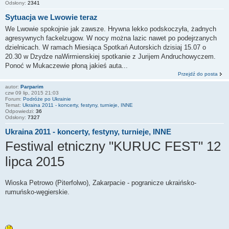
Odsłony:
2341
Sytuacja we Lwowie teraz
We Lwowie spokojnie jak zawsze. Hrywna lekko podskoczyła, żadnych
agresywnych fackelzugow. W nocy można lazic nawet po podejrzanych
dzielnicach. W ramach Miesiąca Spotkań Autorskich dzisiaj 15.07 o
20.30 w Dzydze naWirmienskiej spotkanie z Jurijem Andruchowyczem.
Ponoć w Mukaczewie płoną jakieś auta...
Przejdź do posta
autor:
Parparim
czw 09 lip, 2015 21:03
Forum:
Podróże po Ukrainie
Temat:
Ukraina 2011 - koncerty, festyny, turnieje, INNE
Odpowiedzi:
36
Odsłony:
7327
Ukraina 2011 - koncerty, festyny, turnieje, INNE
Festiwal etniczny "KURUC FEST" 12
lipca 2015
Wioska Petrowo (Piterfolwo), Zakarpacie - pogranicze ukraińsko-
rumuńsko-węgierskie.