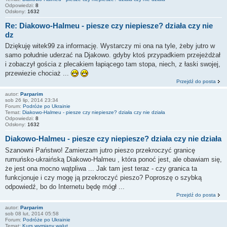
Odpowiedzi:
8
Odsłony:
1632
Re: Diakowo-Halmeu - piesze czy niepiesze? działa czy nie
dz
Dziękuję witek99 za informację. Wystarczy mi ona na tyle, żeby jutro w
samo południe uderzać na Djakowo. gdyby ktoś przypadkiem przejeżdżał
i zobaczył gościa z plecakiem łapiącego tam stopa, niech, z łaski swojej,
przewiezie chociaż ...
Przejdź do posta
autor:
Parparim
sob 26 lip, 2014 23:34
Forum:
Podróże po Ukrainie
Temat:
Diakowo-Halmeu - piesze czy niepiesze? działa czy nie działa
Odpowiedzi:
8
Odsłony:
1632
Diakowo-Halmeu - piesze czy niepiesze? działa czy nie działa
Szanowni Państwo! Zamierzam jutro pieszo przekroczyć granicę
rumuńsko-ukraińską Diakowo-Halmeu , która ponoć jest, ale obawiam się,
że jest ona mocno wątpliwa ... Jak tam jest teraz - czy granica ta
funkcjonuje i czy mogę ją przekroczyć pieszo? Poproszę o szybką
odpowiedź, bo do Internetu będę mógł ...
Przejdź do posta
autor:
Parparim
sob 08 lut, 2014 05:58
Forum:
Podróże po Ukrainie
Temat:
Kurs wymiany walut