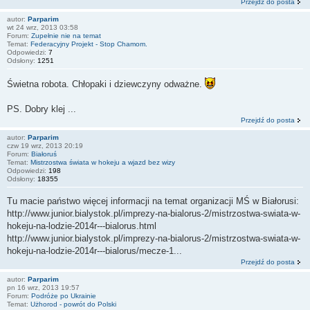
Przejdź do posta
autor:
Parparim
wt 24 wrz, 2013 03:58
Forum:
Zupełnie nie na temat
Temat:
Federacyjny Projekt - Stop Chamom.
Odpowiedzi:
7
Odsłony:
1251
Świetna robota. Chłopaki i dziewczyny odważne.
PS. Dobry klej ...
Przejdź do posta
autor:
Parparim
czw 19 wrz, 2013 20:19
Forum:
Białoruś
Temat:
Mistrzostwa świata w hokeju a wjazd bez wizy
Odpowiedzi:
198
Odsłony:
18355
Tu macie państwo więcej informacji na temat organizacji MŚ w Białorusi:
http://www.junior.bialystok.pl/imprezy-na-bialorus-2/mistrzostwa-swiata-w-
hokeju-na-lodzie-2014r---bialorus.html
http://www.junior.bialystok.pl/imprezy-na-bialorus-2/mistrzostwa-swiata-w-
hokeju-na-lodzie-2014r---bialorus/mecze-1...
Przejdź do posta
autor:
Parparim
pn 16 wrz, 2013 19:57
Forum:
Podróże po Ukrainie
Temat:
Użhorod - powrót do Polski