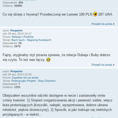
Odpowiedzi:
306
Odsłony:
33680
Co się dzieje z hrywną? Przedwczoraj we Lwowie 100 PLN
287 UAH.
Przejdź do posta
autor:
Parparim
ndz 29 wrz, 2013 14:17
Forum:
Relacje z Podróży
Temat:
Bach bach - Nagornyj Karabach!
Odpowiedzi:
29
Odsłony:
2976
Fajny, oryginalny styl pisania sprawia, że relacje Dubaja i Buby dobrze
się czyta. To też was łączy.
Przejdź do posta
autor:
Parparim
ndz 29 wrz, 2013 12:20
Forum:
Zupełnie nie na temat
Temat:
Federacyjny Projekt - Stop Chamom.
Odpowiedzi:
7
Odsłony:
1251
Obejrzałem wszystkie odcinki dostępne w necie i zastanowiły mnie
cztery kwestie: 1) Stopień zorganizowania akcji i pewność siebie, wręcz
buta protestujących (koszulki, nalepki, wysportowana, dobrze ubrana
młodzież, piękne dziewczyny), 2) Sposób, w jaki traktuje się niektórych
przyłapanych - w niektó...