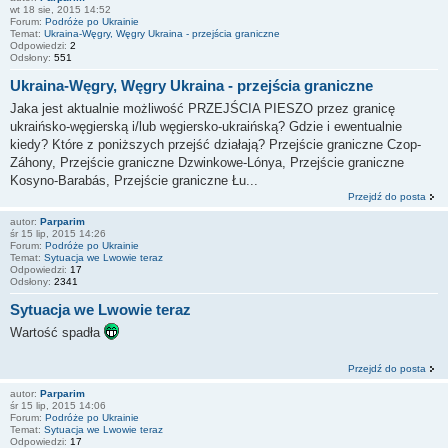
wt 18 sie, 2015 14:52
Forum:
Podróże po Ukrainie
Temat:
Ukraina-Węgry, Węgry Ukraina - przejścia graniczne
Odpowiedzi:
2
Odsłony:
551
Ukraina-Węgry, Węgry Ukraina - przejścia graniczne
Jaka jest aktualnie możliwość PRZEJŚCIA PIESZO przez granicę
ukraińsko-węgierską i/lub węgiersko-ukraińską? Gdzie i ewentualnie
kiedy? Które z poniższych przejść działają? Przejście graniczne Czop-
Záhony, Przejście graniczne Dzwinkowe-Lónya, Przejście graniczne
Kosyno-Barabás, Przejście graniczne Łu...
Przejdź do posta
autor:
Parparim
śr 15 lip, 2015 14:26
Forum:
Podróże po Ukrainie
Temat:
Sytuacja we Lwowie teraz
Odpowiedzi:
17
Odsłony:
2341
Sytuacja we Lwowie teraz
Wartość spadła
Przejdź do posta
autor:
Parparim
śr 15 lip, 2015 14:06
Forum:
Podróże po Ukrainie
Temat:
Sytuacja we Lwowie teraz
Odpowiedzi:
17