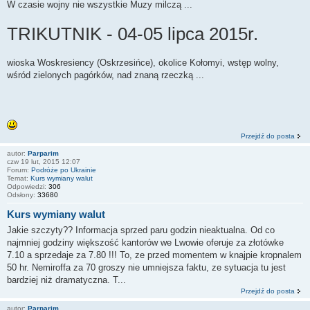
W czasie wojny nie wszystkie Muzy milczą ...
TRIKUTNIK - 04-05 lipca 2015r.
wioska Woskresiency (Oskrzesińce), okolice Kołomyi, wstęp wolny,
wśród zielonych pagórków, nad znaną rzeczką ...
Przejdź do posta
autor:
Parparim
czw 19 lut, 2015 12:07
Forum:
Podróże po Ukrainie
Temat:
Kurs wymiany walut
Odpowiedzi:
306
Odsłony:
33680
Kurs wymiany walut
Jakie szczyty?? Informacja sprzed paru godzin nieaktualna. Od co
najmniej godziny większość kantorów we Lwowie oferuje za złotówke
7.10 a sprzedaje za 7.80 !!! To, ze przed momentem w knajpie kropnalem
50 hr. Nemiroffa za 70 groszy nie umniejsza faktu, ze sytuacja tu jest
bardziej niż dramatyczna. T...
Przejdź do posta
autor:
Parparim