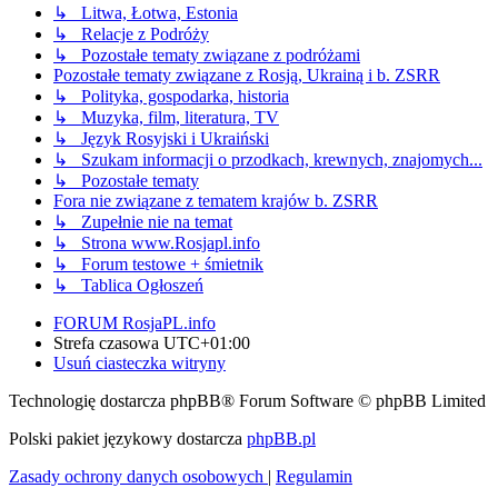
↳ Litwa, Łotwa, Estonia
↳ Relacje z Podróży
↳ Pozostałe tematy związane z podróżami
Pozostałe tematy związane z Rosją, Ukrainą i b. ZSRR
↳ Polityka, gospodarka, historia
↳ Muzyka, film, literatura, TV
↳ Język Rosyjski i Ukraiński
↳ Szukam informacji o przodkach, krewnych, znajomych...
↳ Pozostałe tematy
Fora nie związane z tematem krajów b. ZSRR
↳ Zupełnie nie na temat
↳ Strona www.Rosjapl.info
↳ Forum testowe + śmietnik
↳ Tablica Ogłoszeń
FORUM RosjaPL.info
Strefa czasowa
UTC+01:00
Usuń ciasteczka witryny
Technologię dostarcza phpBB® Forum Software © phpBB Limited
Polski pakiet językowy dostarcza
phpBB.pl
Zasady ochrony danych osobowych
|
Regulamin