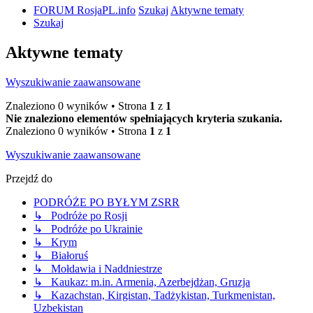
FORUM RosjaPL.info
Szukaj
Aktywne tematy
Szukaj
Aktywne tematy
Wyszukiwanie zaawansowane
Znaleziono 0 wyników • Strona
1
z
1
Nie znaleziono elementów spełniających kryteria szukania.
Znaleziono 0 wyników • Strona
1
z
1
Wyszukiwanie zaawansowane
Przejdź do
PODRÓŻE PO BYŁYM ZSRR
↳ Podróże po Rosji
↳ Podróże po Ukrainie
↳ Krym
↳ Białoruś
↳ Mołdawia i Naddniestrze
↳ Kaukaz: m.in. Armenia, Azerbejdżan, Gruzja
↳ Kazachstan, Kirgistan, Tadżykistan, Turkmenistan,
Uzbekistan