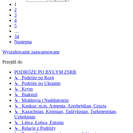
1
2
3
4
5
…
34
Następna
Wyszukiwanie zaawansowane
Przejdź do
PODRÓŻE PO BYŁYM ZSRR
↳ Podróże po Rosji
↳ Podróże po Ukrainie
↳ Krym
↳ Białoruś
↳ Mołdawia i Naddniestrze
↳ Kaukaz: m.in. Armenia, Azerbejdżan, Gruzja
↳ Kazachstan, Kirgistan, Tadżykistan, Turkmenistan,
Uzbekistan
↳ Litwa, Łotwa, Estonia
↳ Relacje z Podróży