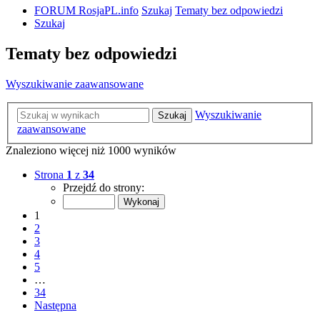
FORUM RosjaPL.info
Szukaj
Tematy bez odpowiedzi
Szukaj
Tematy bez odpowiedzi
Wyszukiwanie zaawansowane
Wyszukiwanie
Szukaj
zaawansowane
Znaleziono więcej niż 1000 wyników
Strona
1
z
34
Przejdź do strony:
1
2
3
4
5
…
34
Następna