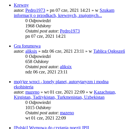
Krewny
autor:
Pedro1973
»
pn 07 cze, 2021 14:21
» w
Szukam
informacji o przodkach, krewnych, znajomych...
0
Odpowiedzi
1968
Odsłony
Ostatni post
autor:
Pedro1973
pn 07 cze, 2021 14:21
Gra forumowa
autor:
aliksix
»
ndz 06 cze, 2021 23:11
» w
Tablica Ogłoszeń
0
Odpowiedzi
658
Odsłony
Ostatni post
autor:
aliksix
ndz 06 cze, 2021 23:11
mo(r)ze wroci - lonely planet, autorytaryzm i modna
ekohisteria
autor:
mazeno
»
wt 01 cze, 2021 22:09
» w
Kazachstan,
Kirgistan, Tadżykistan, Turkmenistan, Uzbekistan
0
Odpowiedzi
1015
Odsłony
Ostatni post
autor:
mazeno
wt 01 cze, 2021 22:09
[Polski] Wymowa do czytania poezji JPII