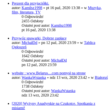
Prezent dla przyjaciółki.
autor:
Kamilsz1998
»
pt 16 paź, 2020 13:38
» w
Muzyka,
film, literatura, TV
0
Odpowiedzi
2455
Odsłony
Ostatni post
autor:
Kamilsz1998
pt 16 paź, 2020 13:38
Przywóz spawarki, Dobrze zapłacę
autor:
MichałDd
»
pn 12 paź, 2020 23:59
» w
Tablica
Ogłoszeń
0
Odpowiedzi
1642
Odsłony
Ostatni post
autor:
MichałDd
pn 12 paź, 2020 23:59
website : www.Belarus....com pomysł na stronę
autor:
WankaWstanka
»
ndz 13 wrz, 2020 23:42
» w
Białoruś
0
Odpowiedzi
1738
Odsłony
Ostatni post
autor:
WankaWstanka
ndz 13 wrz, 2020 23:42
[2020] Wyżyny Anadyrskie na Czukotce. Spotkania z
misiami!