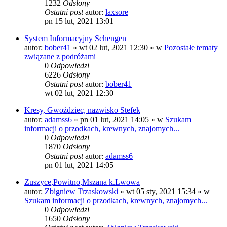
1232
Odsłony
Ostatni post
autor:
laxsore
pn 15 lut, 2021 13:01
System Informacyjny Schengen
autor:
bober41
»
wt 02 lut, 2021 12:30
» w
Pozostałe tematy
związane z podróżami
0
Odpowiedzi
6226
Odsłony
Ostatni post
autor:
bober41
wt 02 lut, 2021 12:30
Kresy, Gwoździec, nazwisko Stefek
autor:
adamss6
»
pn 01 lut, 2021 14:05
» w
Szukam
informacji o przodkach, krewnych, znajomych...
0
Odpowiedzi
1870
Odsłony
Ostatni post
autor:
adamss6
pn 01 lut, 2021 14:05
Zuszyce,Powitno,Mszana k.Lwowa
autor:
Zbigniew Trzaskowski
»
wt 05 sty, 2021 15:34
» w
Szukam informacji o przodkach, krewnych, znajomych...
0
Odpowiedzi
1650
Odsłony