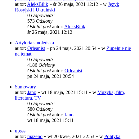
autor:
AleksBilik
»
śr 26 maja, 2021 12:12
» w
Język
Rosyjski i Ukraiński
0
Odpowiedzi
573
Odsłony
Ostatni post
autor:
AleksBilik
śr 26 maja, 2021 12:12
Artyleria smoleńska
autor:
Orleanist
»
pn 24 maja, 2021 20:54
» w
Zupełnie nie
na temat
0
Odpowiedzi
4186
Odsłony
Ostatni post
autor:
Orleanist
pn 24 maja, 2021 20:54
Samowary
autor:
Jano
»
wt 18 maja, 2021 15:11
» w
Muzyka, film,
literatura, TV
0
Odpowiedzi
580
Odsłony
Ostatni post
autor:
Jano
wt 18 maja, 2021 15:11
upsss
autor:
mazeno
»
wt 20 kwie, 2021 22:53
» w
Polityka,