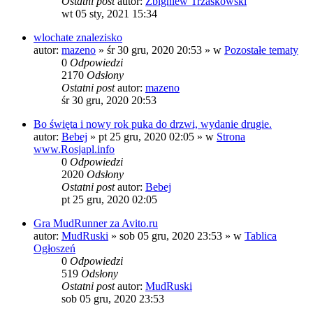
Ostatni post
autor:
Zbigniew Trzaskowski
wt 05 sty, 2021 15:34
wlochate znalezisko
autor:
mazeno
»
śr 30 gru, 2020 20:53
» w
Pozostałe tematy
0
Odpowiedzi
2170
Odsłony
Ostatni post
autor:
mazeno
śr 30 gru, 2020 20:53
Bo święta i nowy rok puka do drzwi, wydanie drugie.
autor:
Bebej
»
pt 25 gru, 2020 02:05
» w
Strona
www.Rosjapl.info
0
Odpowiedzi
2020
Odsłony
Ostatni post
autor:
Bebej
pt 25 gru, 2020 02:05
Gra MudRunner za Avito.ru
autor:
MudRuski
»
sob 05 gru, 2020 23:53
» w
Tablica
Ogłoszeń
0
Odpowiedzi
519
Odsłony
Ostatni post
autor:
MudRuski
sob 05 gru, 2020 23:53