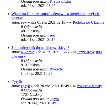
Ostatni post
autor:
KrzysztofLtm
ndz 22 sie, 2021 18:25
Wjazd na Ukraine samochodem w leasingu/które przejście
wybrać
autor:
sew
»
ndz 01 sie, 2021 02:15
» w
Podróże po Ukrainie
0
Odpowiedzi
481
Odsłony
Ostatni post
autor:
sew
ndz 01 sie, 2021 02:15
Jaki podręcznik do nauki rosyjskiego?
autor:
Rikoroto
»
śr 07 lip, 2021 15:27
» w
Język Rosyjski i
Ukraiński
0
Odpowiedzi
910
Odsłony
Ostatni post
autor:
Rikoroto
śr 07 lip, 2021 15:27
Cyrylica
autor:
egzyn
»
sob 26 cze, 2021 10:49
» w
Pozostałe tematy
0
Odpowiedzi
1765
Odsłony
Ostatni post
autor:
egzyn
sob 26 cze, 2021 10:49