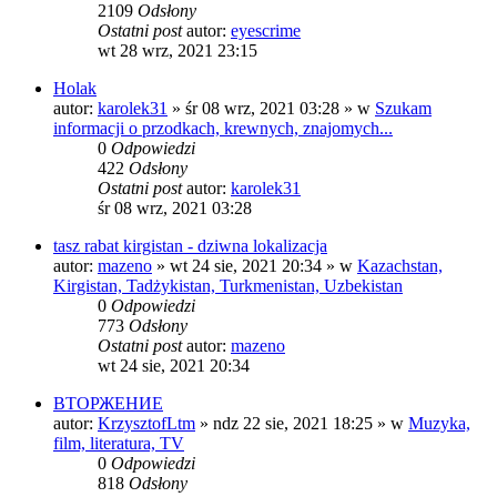
2109
Odsłony
Ostatni post
autor:
eyescrime
wt 28 wrz, 2021 23:15
Holak
autor:
karolek31
»
śr 08 wrz, 2021 03:28
» w
Szukam
informacji o przodkach, krewnych, znajomych...
0
Odpowiedzi
422
Odsłony
Ostatni post
autor:
karolek31
śr 08 wrz, 2021 03:28
tasz rabat kirgistan - dziwna lokalizacja
autor:
mazeno
»
wt 24 sie, 2021 20:34
» w
Kazachstan,
Kirgistan, Tadżykistan, Turkmenistan, Uzbekistan
0
Odpowiedzi
773
Odsłony
Ostatni post
autor:
mazeno
wt 24 sie, 2021 20:34
ВТОРЖЕНИЕ
autor:
KrzysztofLtm
»
ndz 22 sie, 2021 18:25
» w
Muzyka,
film, literatura, TV
0
Odpowiedzi
818
Odsłony