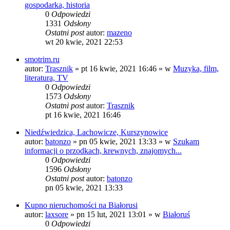
gospodarka, historia
0
Odpowiedzi
1331
Odsłony
Ostatni post
autor:
mazeno
wt 20 kwie, 2021 22:53
smotrim.ru
autor:
Trasznik
»
pt 16 kwie, 2021 16:46
» w
Muzyka, film,
literatura, TV
0
Odpowiedzi
1573
Odsłony
Ostatni post
autor:
Trasznik
pt 16 kwie, 2021 16:46
Niedźwiedzica, Lachowicze, Kurszynowice
autor:
batonzo
»
pn 05 kwie, 2021 13:33
» w
Szukam
informacji o przodkach, krewnych, znajomych...
0
Odpowiedzi
1596
Odsłony
Ostatni post
autor:
batonzo
pn 05 kwie, 2021 13:33
Kupno nieruchomości na Białorusi
autor:
laxsore
»
pn 15 lut, 2021 13:01
» w
Białoruś
0
Odpowiedzi