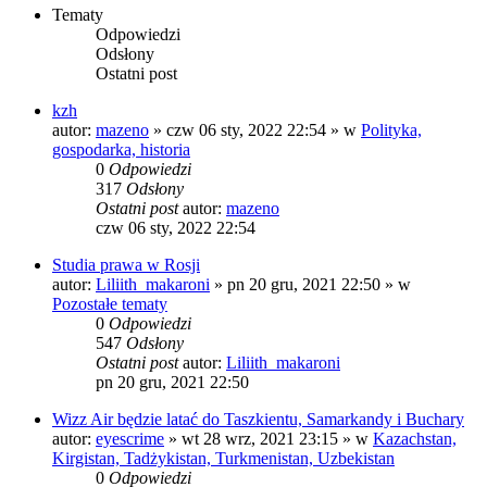
Tematy
Odpowiedzi
Odsłony
Ostatni post
kzh
autor:
mazeno
»
czw 06 sty, 2022 22:54
» w
Polityka,
gospodarka, historia
0
Odpowiedzi
317
Odsłony
Ostatni post
autor:
mazeno
czw 06 sty, 2022 22:54
Studia prawa w Rosji
autor:
Liliith_makaroni
»
pn 20 gru, 2021 22:50
» w
Pozostałe tematy
0
Odpowiedzi
547
Odsłony
Ostatni post
autor:
Liliith_makaroni
pn 20 gru, 2021 22:50
Wizz Air będzie latać do Taszkientu, Samarkandy i Buchary
autor:
eyescrime
»
wt 28 wrz, 2021 23:15
» w
Kazachstan,
Kirgistan, Tadżykistan, Turkmenistan, Uzbekistan
0
Odpowiedzi