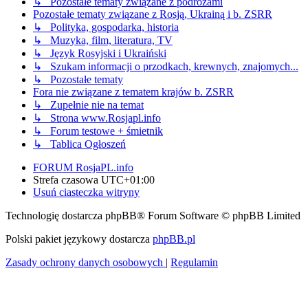
↳ Pozostałe tematy związane z podróżami
Pozostałe tematy związane z Rosją, Ukrainą i b. ZSRR
↳ Polityka, gospodarka, historia
↳ Muzyka, film, literatura, TV
↳ Język Rosyjski i Ukraiński
↳ Szukam informacji o przodkach, krewnych, znajomych...
↳ Pozostałe tematy
Fora nie związane z tematem krajów b. ZSRR
↳ Zupełnie nie na temat
↳ Strona www.Rosjapl.info
↳ Forum testowe + śmietnik
↳ Tablica Ogłoszeń
FORUM RosjaPL.info
Strefa czasowa
UTC+01:00
Usuń ciasteczka witryny
Technologię dostarcza phpBB® Forum Software © phpBB Limited
Polski pakiet językowy dostarcza
phpBB.pl
Zasady ochrony danych osobowych
|
Regulamin