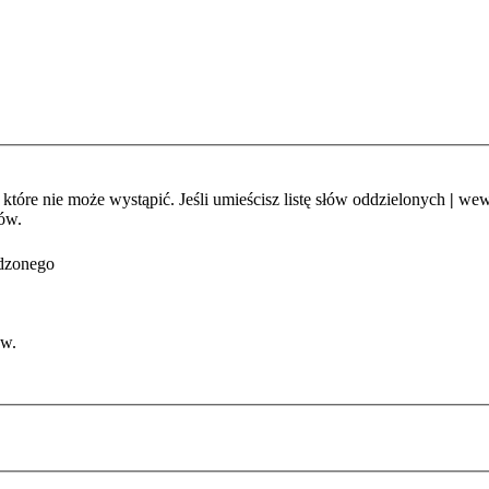
które nie może wystąpić. Jeśli umieścisz listę słów oddzielonych
|
wewn
ów.
adzonego
ów.