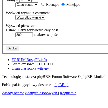
Rosnąco
Malejąco
Wyświetl wyniki z ostatnich:
Wyświetl pierwsze:
Ustaw 0, aby wyświetlić cały post.
znaków w poście
FORUM RosjaPL.info
Strefa czasowa
UTC+01:00
Usuń ciasteczka witryny
Technologię dostarcza phpBB® Forum Software © phpBB Limited
Polski pakiet językowy dostarcza
phpBB.pl
Zasady ochrony danych osobowych
|
Regulamin