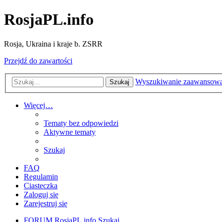
RosjaPL.info
Rosja, Ukraina i kraje b. ZSRR
Przejdź do zawartości
Wyszukiwanie zaawansow
Szukaj
Więcej…
Tematy bez odpowiedzi
Aktywne tematy
Szukaj
FAQ
Regulamin
Ciasteczka
Zaloguj się
Zarejestruj się
FORUM RosjaPL.info
Szukaj