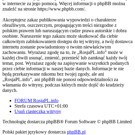
w internecie za jego pomocą. Więcej informacji o phpBB można
znaleźć na stronie https://www.phpbb.com/.
Akceptujesz zakaz publikowania wypowiedzi o charakterze
obraźliwym, oszczerczym, propagującym treści niezgodne z
polskim prawem lub naruszającym cudze prawa autorskie i dobra
osobiste. Naruszenie tego zakazu może skutkować dla ciebie
całkowitym zablokowaniem dostępu do tej witryny, a twój dostawca
internetu zostanie powiadomiony o twoim niewłaściwym
zachowaniu. Wyrażasz zgodę na to, że „RosjaPL.info” może w
każdej chwili usunąć, zmienić, przenieść lub zamknąć każdy twój
temat, post. Wyrażasz zgodę na zapisywanie wszystkich podanych
przez ciebie informacji w naszej bazie danych. Informacje te nie
będą przekazywane nikomu bez twojej zgody, ale ani
„RosjaPL.info”, ani phpBB nie ponosi odpowiedzialności za
włamania do witryny, podczas których może dojść do kradzieży
danych.
FORUM RosjaPL.info
Strefa czasowa
UTC+01:00
Usuń ciasteczka witryny
Technologię dostarcza phpBB® Forum Software © phpBB Limited
Polski pakiet językowy dostarcza
phpBB.pl