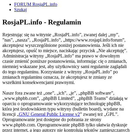
FORUM RosjaPL.info
Szukaj
RosjaPL.info - Regulamin
Rejestrując się na witrynie „RosjaPL.info”, zwanej dalej „my”,
”nas”, „nasza”, „RosjaPL.info”, „https://www.rosjapl.info/forum”,
akceptujesz wyszczególnione poniżej postanowienia. Jeśli ich nie
akceptujesz, opuść to miejsce, naciskając przycisk „Nie akceptuję”.
Administracja witryny „RosjaPL.info” ma prawo w dowolnym
czasie zmienić poniższe postanowienia, informując cię o zmianach,
niemniej wskazane jest, aby użytkownicy sami regularnie zaglądali
do tego regulaminu. Korzystanie z witryny „RosjaPL.info” po
zmianach regulaminu oznacza, że akceptujesz te zmiany ze
wszelkimi konsekwencjami prawnymi.
Nasze fora zwane też „one”, „ich”, „je”, „phpBB software”,
„www.phpbb.com”, „phpBB Limited”, „phpBB Teams” działają w
oparciu o oprogramowanie wykorzystujące technologię phpBB,
która jest środowiskiem typu witryny (bulletin board), wydane na
licencji „
GNU General Public License v2
” zwanej też „GPL”.
Oprogramowanie jest dostępne do pobrania ze strony
www.phpbb.com. Oprogramowanie phpBB tylko ułatwia dyskusje
przez internet, a jego autorzy nie kontrolują tekstów zamieszczanych