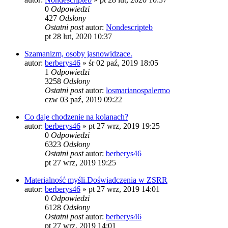
0
Odpowiedzi
427
Odsłony
Ostatni post
autor:
Nondescripteb
pt 28 lut, 2020 10:37
Szamanizm, osoby jasnowidzace.
autor:
berberys46
»
śr 02 paź, 2019 18:05
1
Odpowiedzi
3258
Odsłony
Ostatni post
autor:
losmarianospalermo
czw 03 paź, 2019 09:22
Co daje chodzenie na kolanach?
autor:
berberys46
»
pt 27 wrz, 2019 19:25
0
Odpowiedzi
6323
Odsłony
Ostatni post
autor:
berberys46
pt 27 wrz, 2019 19:25
Materialność myśli.Doświadczenia w ZSRR
autor:
berberys46
»
pt 27 wrz, 2019 14:01
0
Odpowiedzi
6128
Odsłony
Ostatni post
autor:
berberys46
pt 27 wrz, 2019 14:01