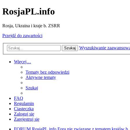
RosjaPL.info
Rosja, Ukraina i kraje b. ZSRR
Przejdź do zawartości
Wyszukiwanie zaawansow
Szukaj
Więcej…
Tematy bez odpowiedzi
Aktywne tematy
Szukaj
FAQ
Regulamin
Ciasteczka
Zaloguj się
Zarejestruj się
FORUM RosjaPL.info
Fora nie związane z tematem krajów 