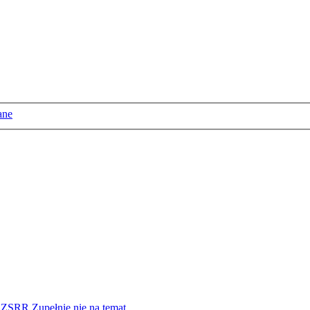
ane
b. ZSRR
Zupełnie nie na temat