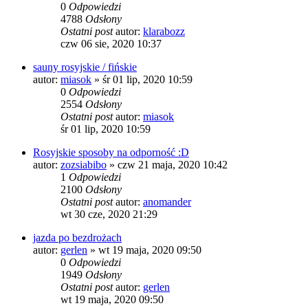
0
Odpowiedzi
4788
Odsłony
Ostatni post
autor:
klarabozz
czw 06 sie, 2020 10:37
sauny rosyjskie / fińskie
autor:
miasok
»
śr 01 lip, 2020 10:59
0
Odpowiedzi
2554
Odsłony
Ostatni post
autor:
miasok
śr 01 lip, 2020 10:59
Rosyjskie sposoby na odporność :D
autor:
zozsiabibo
»
czw 21 maja, 2020 10:42
1
Odpowiedzi
2100
Odsłony
Ostatni post
autor:
anomander
wt 30 cze, 2020 21:29
jazda po bezdrożach
autor:
gerlen
»
wt 19 maja, 2020 09:50
0
Odpowiedzi
1949
Odsłony
Ostatni post
autor:
gerlen
wt 19 maja, 2020 09:50