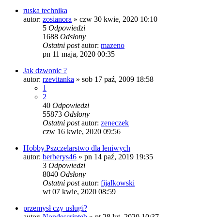
ruska technika
autor:
zosianora
»
czw 30 kwie, 2020 10:10
5
Odpowiedzi
1688
Odsłony
Ostatni post
autor:
mazeno
pn 11 maja, 2020 00:35
Jak dzwonic ?
autor:
rzevitanka
»
sob 17 paź, 2009 18:58
1
2
40
Odpowiedzi
55873
Odsłony
Ostatni post
autor:
zeneczek
czw 16 kwie, 2020 09:56
Hobby.Pszczelarstwo dla leniwych
autor:
berberys46
»
pn 14 paź, 2019 19:35
3
Odpowiedzi
8040
Odsłony
Ostatni post
autor:
fijalkowski
wt 07 kwie, 2020 08:59
przemysł czy usługi?
autor:
Nondescripteb
»
pt 28 lut, 2020 10:37