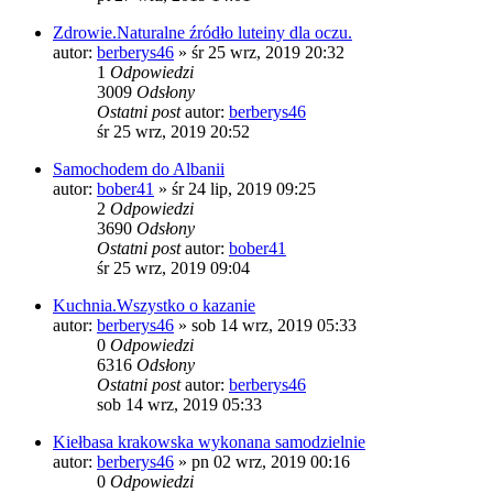
Zdrowie.Naturalne źródło luteiny dla oczu.
autor:
berberys46
»
śr 25 wrz, 2019 20:32
1
Odpowiedzi
3009
Odsłony
Ostatni post
autor:
berberys46
śr 25 wrz, 2019 20:52
Samochodem do Albanii
autor:
bober41
»
śr 24 lip, 2019 09:25
2
Odpowiedzi
3690
Odsłony
Ostatni post
autor:
bober41
śr 25 wrz, 2019 09:04
Kuchnia.Wszystko o kazanie
autor:
berberys46
»
sob 14 wrz, 2019 05:33
0
Odpowiedzi
6316
Odsłony
Ostatni post
autor:
berberys46
sob 14 wrz, 2019 05:33
Kiełbasa krakowska wykonana samodzielnie
autor:
berberys46
»
pn 02 wrz, 2019 00:16
0
Odpowiedzi