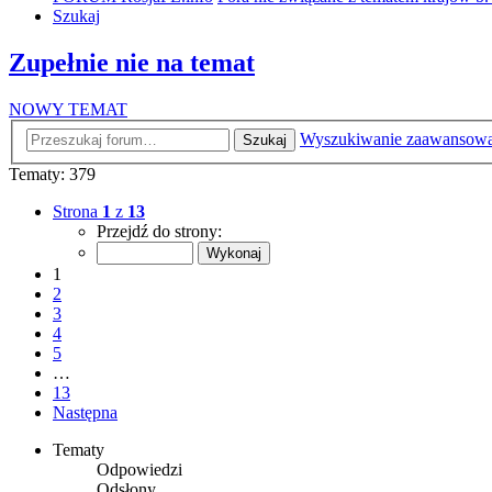
Szukaj
Zupełnie nie na temat
NOWY TEMAT
Wyszukiwanie zaawansow
Szukaj
Tematy: 379
Strona
1
z
13
Przejdź do strony:
1
2
3
4
5
…
13
Następna
Tematy
Odpowiedzi
Odsłony