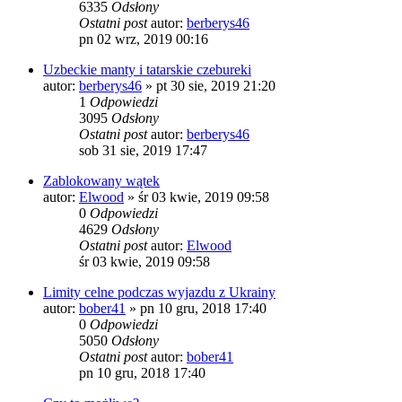
6335
Odsłony
Ostatni post
autor:
berberys46
pn 02 wrz, 2019 00:16
Uzbeckie manty i tatarskie czebureki
autor:
berberys46
»
pt 30 sie, 2019 21:20
1
Odpowiedzi
3095
Odsłony
Ostatni post
autor:
berberys46
sob 31 sie, 2019 17:47
Zablokowany wątek
autor:
Elwood
»
śr 03 kwie, 2019 09:58
0
Odpowiedzi
4629
Odsłony
Ostatni post
autor:
Elwood
śr 03 kwie, 2019 09:58
Limity celne podczas wyjazdu z Ukrainy
autor:
bober41
»
pn 10 gru, 2018 17:40
0
Odpowiedzi
5050
Odsłony
Ostatni post
autor:
bober41
pn 10 gru, 2018 17:40