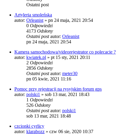
Ostatni post
Artyleria smoleńska
autor:
Orleanist
»
pn 24 maja, 2021 20:54
0
Odpowiedzi
4173
Odsłony
Ostatni post
autor:
Orleanist
pn 24 maja, 2021 20:54
Kamera samochodowa/videorejestrator co polecacie ?
autor:
kwiatek.pl
»
pt 15 sty, 2021 20:11
2
Odpowiedzi
2856
Odsłony
Ostatni post
autor:
meter30
pn 05 kwie, 2021 11:16
Pomoc przy rejestracji na rysyjskim forum gps
autor:
polski1
»
sob 13 mar, 2021 18:43
1
Odpowiedzi
526
Odsłony
Ostatni post
autor:
polski1
sob 13 mar, 2021 18:48
czcionki cyrlicy
autor:
klarabozz
»
czw 06 sie, 2020 10:37