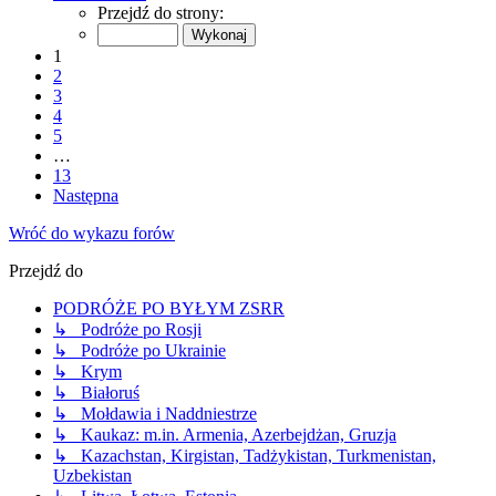
Przejdź do strony:
1
2
3
4
5
…
13
Następna
Wróć do wykazu forów
Przejdź do
PODRÓŻE PO BYŁYM ZSRR
↳ Podróże po Rosji
↳ Podróże po Ukrainie
↳ Krym
↳ Białoruś
↳ Mołdawia i Naddniestrze
↳ Kaukaz: m.in. Armenia, Azerbejdżan, Gruzja
↳ Kazachstan, Kirgistan, Tadżykistan, Turkmenistan,
Uzbekistan