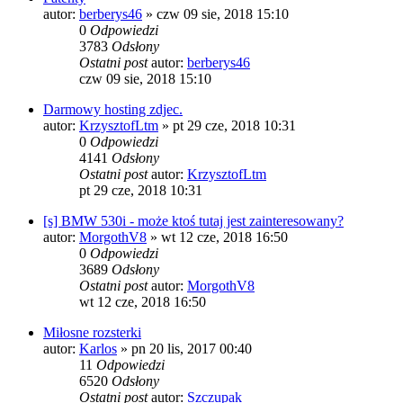
autor:
berberys46
»
czw 09 sie, 2018 15:10
0
Odpowiedzi
3783
Odsłony
Ostatni post
autor:
berberys46
czw 09 sie, 2018 15:10
Darmowy hosting zdjec.
autor:
KrzysztofLtm
»
pt 29 cze, 2018 10:31
0
Odpowiedzi
4141
Odsłony
Ostatni post
autor:
KrzysztofLtm
pt 29 cze, 2018 10:31
[s] BMW 530i - może ktoś tutaj jest zainteresowany?
autor:
MorgothV8
»
wt 12 cze, 2018 16:50
0
Odpowiedzi
3689
Odsłony
Ostatni post
autor:
MorgothV8
wt 12 cze, 2018 16:50
Miłosne rozsterki
autor:
Karlos
»
pn 20 lis, 2017 00:40
11
Odpowiedzi
6520
Odsłony
Ostatni post
autor:
Szczupak