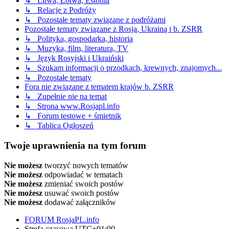
↳ Litwa, Łotwa, Estonia
↳ Relacje z Podróży
↳ Pozostałe tematy związane z podróżami
Pozostałe tematy związane z Rosją, Ukrainą i b. ZSRR
↳ Polityka, gospodarka, historia
↳ Muzyka, film, literatura, TV
↳ Język Rosyjski i Ukraiński
↳ Szukam informacji o przodkach, krewnych, znajomych...
↳ Pozostałe tematy
Fora nie związane z tematem krajów b. ZSRR
↳ Zupełnie nie na temat
↳ Strona www.Rosjapl.info
↳ Forum testowe + śmietnik
↳ Tablica Ogłoszeń
Twoje uprawnienia na tym forum
Nie możesz
tworzyć nowych tematów
Nie możesz
odpowiadać w tematach
Nie możesz
zmieniać swoich postów
Nie możesz
usuwać swoich postów
Nie możesz
dodawać załączników
FORUM RosjaPL.info
Strefa czasowa
UTC+01:00