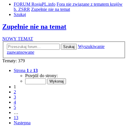
FORUM RosjaPL.info
Fora nie związane z tematem krajów
b. ZSRR
Zupełnie nie na temat
Szukaj
Zupełnie nie na temat
NOWY TEMAT
Wyszukiwanie
Szukaj
zaawansowane
Tematy: 379
Strona
1
z
13
Przejdź do strony:
1
2
3
4
5
…
13
Następna