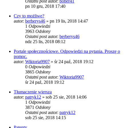
Ostatni post
autor:
bober41
pn 10 gru, 2018 17:40
Czy to możliwe?
autor:
berberys46
»
pn 19 lis, 2018 14:47
1
Odpowiedzi
3963
Odsłony
Ostatni post
autor:
berberys46
ndz 25 lis, 2018 08:12
Portale społecznościowe. Odpowiedzi na pytania. Proszę o
pomoc.
autor:
Wiktoria9907
»
śr 24 paź, 2018 19:12
0
Odpowiedzi
3865
Odsłony
Ostatni post
autor:
Wiktoria9907
śr 24 paź, 2018 19:12
Tłumaczenie wiersza
autor:
patryk12
»
sob 25 sie, 2018 14:06
1
Odpowiedzi
3871
Odsłony
Ostatni post
autor:
patryk12
sob 25 sie, 2018 14:15
Patenty