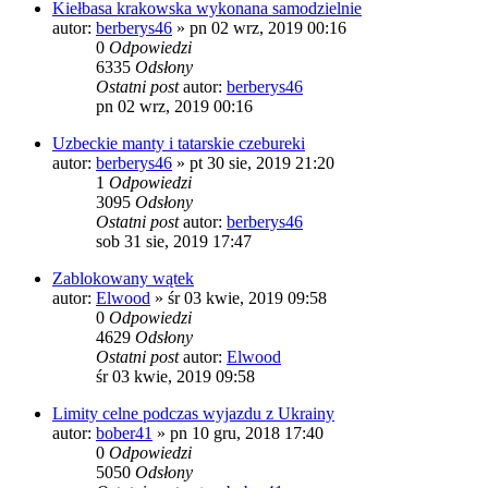
Kiełbasa krakowska wykonana samodzielnie
autor:
berberys46
»
pn 02 wrz, 2019 00:16
0
Odpowiedzi
6335
Odsłony
Ostatni post
autor:
berberys46
pn 02 wrz, 2019 00:16
Uzbeckie manty i tatarskie czebureki
autor:
berberys46
»
pt 30 sie, 2019 21:20
1
Odpowiedzi
3095
Odsłony
Ostatni post
autor:
berberys46
sob 31 sie, 2019 17:47
Zablokowany wątek
autor:
Elwood
»
śr 03 kwie, 2019 09:58
0
Odpowiedzi
4629
Odsłony
Ostatni post
autor:
Elwood
śr 03 kwie, 2019 09:58
Limity celne podczas wyjazdu z Ukrainy
autor:
bober41
»
pn 10 gru, 2018 17:40
0
Odpowiedzi
5050
Odsłony