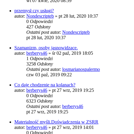
wt 07 kwie, 2020 08:59
przemysł czy usługi?
autor:
Nondescripteb
»
pt 28 lut, 2020 10:37
0
Odpowiedzi
427
Odsłony
Ostatni post
autor:
Nondescripteb
pt 28 lut, 2020 10:37
Szamanizm, osoby jasnowidzace.
autor:
berberys46
»
śr 02 paź, 2019 18:05
1
Odpowiedzi
3258
Odsłony
Ostatni post
autor:
losmarianospalermo
czw 03 paź, 2019 09:22
Co daje chodzenie na kolanach?
autor:
berberys46
»
pt 27 wrz, 2019 19:25
0
Odpowiedzi
6323
Odsłony
Ostatni post
autor:
berberys46
pt 27 wrz, 2019 19:25
Materialność myśli.Doświadczenia w ZSRR
autor:
berberys46
»
pt 27 wrz, 2019 14:01
0
Odpowiedzi