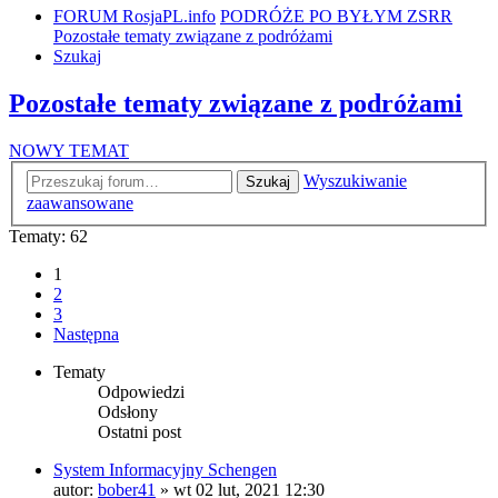
FORUM RosjaPL.info
PODRÓŻE PO BYŁYM ZSRR
Pozostałe tematy związane z podróżami
Szukaj
Pozostałe tematy związane z podróżami
NOWY TEMAT
Wyszukiwanie
Szukaj
zaawansowane
Tematy: 62
1
2
3
Następna
Tematy
Odpowiedzi
Odsłony
Ostatni post
System Informacyjny Schengen
autor:
bober41
»
wt 02 lut, 2021 12:30