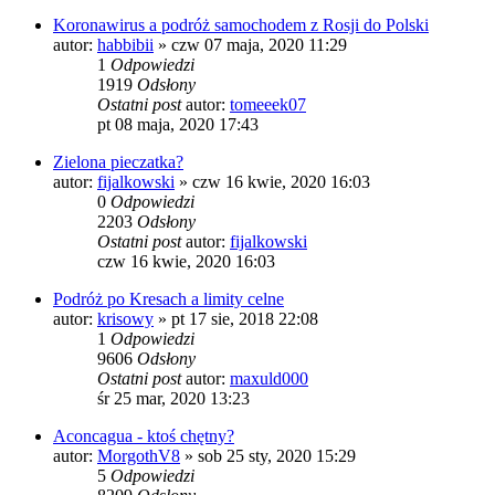
Koronawirus a podróż samochodem z Rosji do Polski
autor:
habbibii
»
czw 07 maja, 2020 11:29
1
Odpowiedzi
1919
Odsłony
Ostatni post
autor:
tomeeek07
pt 08 maja, 2020 17:43
Zielona pieczatka?
autor:
fijalkowski
»
czw 16 kwie, 2020 16:03
0
Odpowiedzi
2203
Odsłony
Ostatni post
autor:
fijalkowski
czw 16 kwie, 2020 16:03
Podróż po Kresach a limity celne
autor:
krisowy
»
pt 17 sie, 2018 22:08
1
Odpowiedzi
9606
Odsłony
Ostatni post
autor:
maxuld000
śr 25 mar, 2020 13:23
Aconcagua - ktoś chętny?
autor:
MorgothV8
»
sob 25 sty, 2020 15:29
5
Odpowiedzi