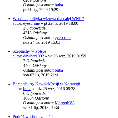
8209
Odsłony
Ostatni post
autor:
buba
pt 31 sty, 2020 19:29
Wspólna polityka wizowa dla całej WNP ?
autor:
eyescrime
»
pt 22 lis, 2019 18:00
2
Odpowiedzi
4318
Odsłony
Ostatni post
autor:
eyescrime
ndz 24 lis, 2019 15:03
Szeptuchy w Polsce
autor:
dawber1992
»
wt 03 wrz, 2019 01:59
2
Odpowiedzi
4405
Odsłony
Ostatni post
autor:
buba
sob 02 lis, 2019 21:41
Barentsburg- KawałekRosji w Norwegii
autor:
buba
»
ndz 25 wrz, 2016 09:38
6
Odpowiedzi
16654
Odsłony
Ostatni post
autor:
MorgothV8
wt 31 lip, 2018 21:34
Podróż wschód- zachód