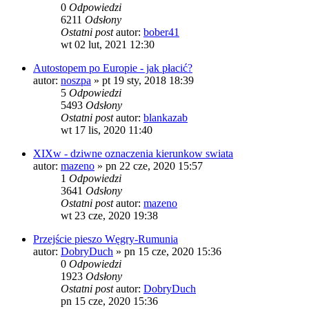
0
Odpowiedzi
6211
Odsłony
Ostatni post
autor:
bober41
wt 02 lut, 2021 12:30
Autostopem po Europie - jak płacić?
autor:
noszpa
»
pt 19 sty, 2018 18:39
5
Odpowiedzi
5493
Odsłony
Ostatni post
autor:
blankazab
wt 17 lis, 2020 11:40
XIXw - dziwne oznaczenia kierunkow swiata
autor:
mazeno
»
pn 22 cze, 2020 15:57
1
Odpowiedzi
3641
Odsłony
Ostatni post
autor:
mazeno
wt 23 cze, 2020 19:38
Przejście pieszo Węgry-Rumunia
autor:
DobryDuch
»
pn 15 cze, 2020 15:36
0
Odpowiedzi
1923
Odsłony
Ostatni post
autor:
DobryDuch
pn 15 cze, 2020 15:36