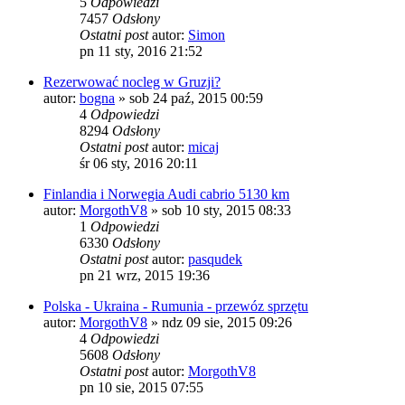
5
Odpowiedzi
7457
Odsłony
Ostatni post
autor:
Simon
pn 11 sty, 2016 21:52
Rezerwować nocleg w Gruzji?
autor:
bogna
»
sob 24 paź, 2015 00:59
4
Odpowiedzi
8294
Odsłony
Ostatni post
autor:
micaj
śr 06 sty, 2016 20:11
Finlandia i Norwegia Audi cabrio 5130 km
autor:
MorgothV8
»
sob 10 sty, 2015 08:33
1
Odpowiedzi
6330
Odsłony
Ostatni post
autor:
pasqudek
pn 21 wrz, 2015 19:36
Polska - Ukraina - Rumunia - przewóz sprzętu
autor:
MorgothV8
»
ndz 09 sie, 2015 09:26
4
Odpowiedzi
5608
Odsłony
Ostatni post
autor:
MorgothV8
pn 10 sie, 2015 07:55