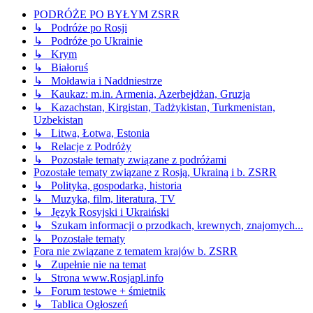
PODRÓŻE PO BYŁYM ZSRR
↳ Podróże po Rosji
↳ Podróże po Ukrainie
↳ Krym
↳ Białoruś
↳ Mołdawia i Naddniestrze
↳ Kaukaz: m.in. Armenia, Azerbejdżan, Gruzja
↳ Kazachstan, Kirgistan, Tadżykistan, Turkmenistan,
Uzbekistan
↳ Litwa, Łotwa, Estonia
↳ Relacje z Podróży
↳ Pozostałe tematy związane z podróżami
Pozostałe tematy związane z Rosją, Ukrainą i b. ZSRR
↳ Polityka, gospodarka, historia
↳ Muzyka, film, literatura, TV
↳ Język Rosyjski i Ukraiński
↳ Szukam informacji o przodkach, krewnych, znajomych...
↳ Pozostałe tematy
Fora nie związane z tematem krajów b. ZSRR
↳ Zupełnie nie na temat
↳ Strona www.Rosjapl.info
↳ Forum testowe + śmietnik
↳ Tablica Ogłoszeń