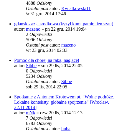
4888
Odsłony
Ostatni post
autor:
Kwiatkowski11
śr 31 gru, 2014 17:46
gdansk - azja srodkowa (kyzyl kum, pamir, tien szan)
autor:
mazeno
»
pn 22 gru, 2014 19:04
2
Odpowiedzi
5096
Odsłony
Ostatni post
autor:
mazeno
wt 23 gru, 2014 02:33
Pomoc dla chorej na raka, naglace!
autor:
Sibbe
»
sob 29 lis, 2014 22:05
0
Odpowiedzi
5234
Odsłony
Ostatni post
autor:
Sibbe
sob 29 lis, 2014 22:05
Spotkanie z Antonem Krotowem pt. "Wolne podróże.
Lokalne konteksty, globalne spojrzenie" [Wrocław,
22.11.2014]
autor:
mNk
»
czw 20 lis, 2014 12:13
7
Odpowiedzi
6783
Odsłony
Ostatni post
autor:
buba