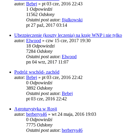
autor:
Bebej
»
pt 03 cze, 2016 22:43
1
Odpowiedzi
11562
Odsłony
Ostatni post
autor:
fijalkowski
pt 27 paź, 2017 03:14
Ubezpieczenie (koszty leczenia) na kraje WNP i nie tylko
autor:
Elwood
»
czw 15 cze, 2017 19:30
18
Odpowiedzi
7284
Odsłony
Ostatni post
autor:
Elwood
pn 04 wrz, 2017 11:07
Podróż wschód- zachód
autor:
Bebej
»
pt 03 cze, 2016 22:42
0
Odpowiedzi
3892
Odsłony
Ostatni post
autor:
Bebej
pt 03 cze, 2016 22:42
Agroturystyka w Rosji
autor:
berberys46
»
wt 24 maja, 2016 19:03
0
Odpowiedzi
7775
Odsłony
Ostatni post
autor:
berberys46