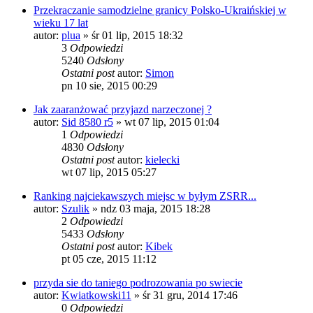
Przekraczanie samodzielne granicy Polsko-Ukraińskiej w
wieku 17 lat
autor:
plua
»
śr 01 lip, 2015 18:32
3
Odpowiedzi
5240
Odsłony
Ostatni post
autor:
Simon
pn 10 sie, 2015 00:29
Jak zaaranżować przyjazd narzeczonej ?
autor:
Sid 8580 r5
»
wt 07 lip, 2015 01:04
1
Odpowiedzi
4830
Odsłony
Ostatni post
autor:
kielecki
wt 07 lip, 2015 05:27
Ranking najciekawszych miejsc w byłym ZSRR...
autor:
Szulik
»
ndz 03 maja, 2015 18:28
2
Odpowiedzi
5433
Odsłony
Ostatni post
autor:
Kibek
pt 05 cze, 2015 11:12
przyda sie do taniego podrozowania po swiecie
autor:
Kwiatkowski11
»
śr 31 gru, 2014 17:46
0
Odpowiedzi