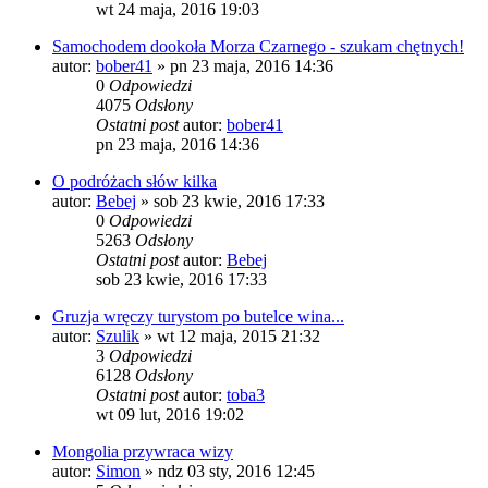
wt 24 maja, 2016 19:03
Samochodem dookoła Morza Czarnego - szukam chętnych!
autor:
bober41
»
pn 23 maja, 2016 14:36
0
Odpowiedzi
4075
Odsłony
Ostatni post
autor:
bober41
pn 23 maja, 2016 14:36
O podróżach słów kilka
autor:
Bebej
»
sob 23 kwie, 2016 17:33
0
Odpowiedzi
5263
Odsłony
Ostatni post
autor:
Bebej
sob 23 kwie, 2016 17:33
Gruzja wręczy turystom po butelce wina...
autor:
Szulik
»
wt 12 maja, 2015 21:32
3
Odpowiedzi
6128
Odsłony
Ostatni post
autor:
toba3
wt 09 lut, 2016 19:02
Mongolia przywraca wizy
autor:
Simon
»
ndz 03 sty, 2016 12:45