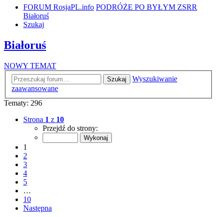
FORUM RosjaPL.info
PODRÓŻE PO BYŁYM ZSRR
Białoruś
Szukaj
Białoruś
NOWY TEMAT
Wyszukiwanie
Szukaj
zaawansowane
Tematy: 296
Strona
1
z
10
Przejdź do strony:
1
2
3
4
5
…
10
Następna