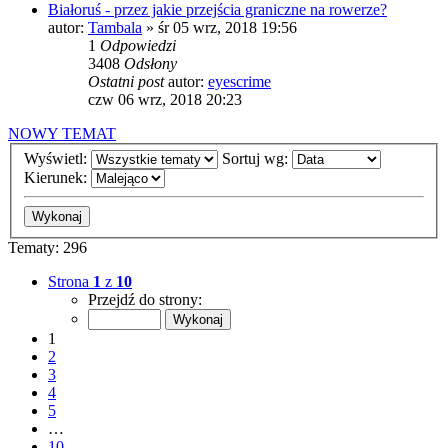
Białoruś - przez jakie przejścia graniczne na rowerze?
autor:
Tambala
»
śr 05 wrz, 2018 19:56
1
Odpowiedzi
3408
Odsłony
Ostatni post
autor:
eyescrime
czw 06 wrz, 2018 20:23
NOWY TEMAT
Wyświetl:
Sortuj wg:
Kierunek:
Tematy: 296
Strona
1
z
10
Przejdź do strony:
1
2
3
4
5
…
10