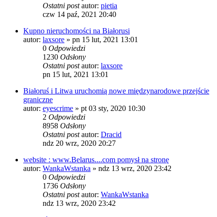
Ostatni post
autor:
pietia
czw 14 paź, 2021 20:40
Kupno nieruchomości na Białorusi
autor:
laxsore
»
pn 15 lut, 2021 13:01
0
Odpowiedzi
1230
Odsłony
Ostatni post
autor:
laxsore
pn 15 lut, 2021 13:01
Białoruś i Litwa uruchomią nowe międzynarodowe przejście
graniczne
autor:
eyescrime
»
pt 03 sty, 2020 10:30
2
Odpowiedzi
8958
Odsłony
Ostatni post
autor:
Dracid
ndz 20 wrz, 2020 20:27
website : www.Belarus....com pomysł na stronę
autor:
WankaWstanka
»
ndz 13 wrz, 2020 23:42
0
Odpowiedzi
1736
Odsłony
Ostatni post
autor:
WankaWstanka
ndz 13 wrz, 2020 23:42