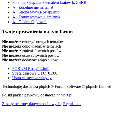
Fora nie związane z tematem krajów b. ZSRR
↳ Zupełnie nie na temat
↳ Strona www.Rosjapl.info
↳ Forum testowe + śmietnik
↳ Tablica Ogłoszeń
Twoje uprawnienia na tym forum
Nie możesz
tworzyć nowych tematów
Nie możesz
odpowiadać w tematach
Nie możesz
zmieniać swoich postów
Nie możesz
usuwać swoich postów
Nie możesz
dodawać załączników
FORUM RosjaPL.info
Strefa czasowa
UTC+01:00
Usuń ciasteczka witryny
Technologię dostarcza phpBB® Forum Software © phpBB Limited
Polski pakiet językowy dostarcza
phpBB.pl
Zasady ochrony danych osobowych
|
Regulamin