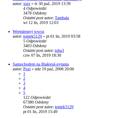
autor:
xsrx
»
śr 30 paź, 2019 13:39
4
Odpowiedzi
3478
Odsłony
Ostatni post
autor:
Tambala
wt 12 lis, 2019 12:03
Wremiennyj wwoz
autor:
tomek5129
»
pt 01 lis, 2019 03:58
5
Odpowiedzi
3403
Odsłony
Ostatni post
autor:
toba3
czw 07 lis, 2019 18:30
Samochodem na Białoruś-pytania
autor:
Pozi
»
ndz 19 paź, 2008 20:06
1
2
3
4
5
122
Odpowiedzi
67380
Odsłony
Ostatni post
autor:
tomek5129
pt 01 lis, 2019 15:49