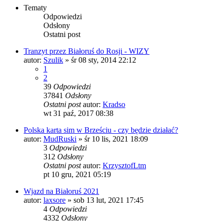
Tematy
Odpowiedzi
Odsłony
Ostatni post
Tranzyt przez Białoruś do Rosji - WIZY
autor:
Szulik
»
śr 08 sty, 2014 22:12
1
2
39
Odpowiedzi
37841
Odsłony
Ostatni post
autor:
Kradso
wt 31 paź, 2017 08:38
Polska karta sim w Brześciu - czy będzie działać?
autor:
MudRuski
»
śr 10 lis, 2021 18:09
3
Odpowiedzi
312
Odsłony
Ostatni post
autor:
KrzysztofLtm
pt 10 gru, 2021 05:19
Wjazd na Białoruś 2021
autor:
laxsore
»
sob 13 lut, 2021 17:45
4
Odpowiedzi
4332
Odsłony