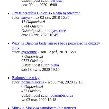
Ostatni post
autor:
bartosz4
czw 09 lip, 2020 16:00
Czy te przejścia Bialorus - Rosja są otwarte?
autor:
surya
»
ndz 03 cze, 2018 16:37
15
Odpowiedzi
6744
Odsłony
Ostatni post
autor:
eyescrime
czw 18 cze, 2020 10:45
Wizy na Białoruś będą tańsze i będą pozwalać na dłuższy
pobyt
autor:
eyescrime
»
sob 12 paź, 2019 15:21
7
Odpowiedzi
9523
Odsłony
Ostatni post
autor:
pietia
sob 18 kwie, 2020 19:15
Bialorus bez wizy
autor:
poznajbialorus
»
wt 03 mar, 2020 12:18
0
Odpowiedzi
432
Odsłony
Ostatni post
autor:
poznajbialorus
wt 03 mar, 2020 12:18
Minsk > Moskwa samolotem (nie tranzyt)