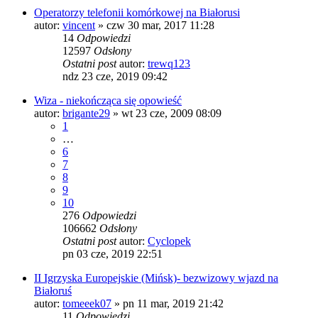
Operatorzy telefonii komórkowej na Białorusi
autor:
vincent
»
czw 30 mar, 2017 11:28
14
Odpowiedzi
12597
Odsłony
Ostatni post
autor:
trewq123
ndz 23 cze, 2019 09:42
Wiza - niekończąca się opowieść
autor:
brigante29
»
wt 23 cze, 2009 08:09
1
…
6
7
8
9
10
276
Odpowiedzi
106662
Odsłony
Ostatni post
autor:
Cyclopek
pn 03 cze, 2019 22:51
II Igrzyska Europejskie (Mińsk)- bezwizowy wjazd na
Białoruś
autor:
tomeeek07
»
pn 11 mar, 2019 21:42
11
Odpowiedzi