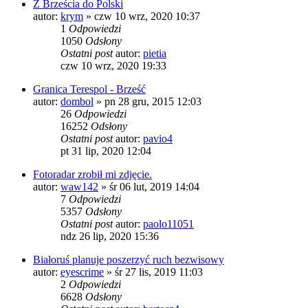
Z Brześcia do Polski
autor:
krym
»
czw 10 wrz, 2020 10:37
1
Odpowiedzi
1050
Odsłony
Ostatni post
autor:
pietia
czw 10 wrz, 2020 19:33
Granica Terespol - Brześć
autor:
dombol
»
pn 28 gru, 2015 12:03
26
Odpowiedzi
16252
Odsłony
Ostatni post
autor:
pavio4
pt 31 lip, 2020 12:04
Fotoradar zrobił mi zdjęcie.
autor:
waw142
»
śr 06 lut, 2019 14:04
7
Odpowiedzi
5357
Odsłony
Ostatni post
autor:
paolo11051
ndz 26 lip, 2020 15:36
Białoruś planuje poszerzyć ruch bezwisowy
autor:
eyescrime
»
śr 27 lis, 2019 11:03
2
Odpowiedzi
6628
Odsłony