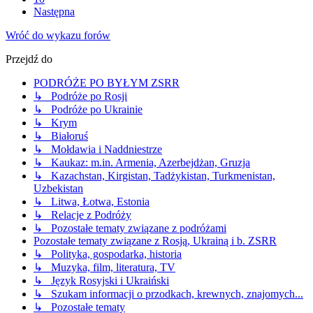
Następna
Wróć do wykazu forów
Przejdź do
PODRÓŻE PO BYŁYM ZSRR
↳ Podróże po Rosji
↳ Podróże po Ukrainie
↳ Krym
↳ Białoruś
↳ Mołdawia i Naddniestrze
↳ Kaukaz: m.in. Armenia, Azerbejdżan, Gruzja
↳ Kazachstan, Kirgistan, Tadżykistan, Turkmenistan,
Uzbekistan
↳ Litwa, Łotwa, Estonia
↳ Relacje z Podróży
↳ Pozostałe tematy związane z podróżami
Pozostałe tematy związane z Rosją, Ukrainą i b. ZSRR
↳ Polityka, gospodarka, historia
↳ Muzyka, film, literatura, TV
↳ Język Rosyjski i Ukraiński
↳ Szukam informacji o przodkach, krewnych, znajomych...
↳ Pozostałe tematy