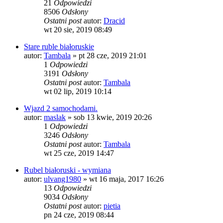
21
Odpowiedzi
8506
Odsłony
Ostatni post
autor:
Dracid
wt 20 sie, 2019 08:49
Stare ruble białoruskie
autor:
Tambala
»
pt 28 cze, 2019 21:01
1
Odpowiedzi
3191
Odsłony
Ostatni post
autor:
Tambala
wt 02 lip, 2019 10:14
Wjazd 2 samochodami.
autor:
maslak
»
sob 13 kwie, 2019 20:26
1
Odpowiedzi
3246
Odsłony
Ostatni post
autor:
Tambala
wt 25 cze, 2019 14:47
Rubel białoruski - wymiana
autor:
ulvang1980
»
wt 16 maja, 2017 16:26
13
Odpowiedzi
9034
Odsłony
Ostatni post
autor:
pietia
pn 24 cze, 2019 08:44