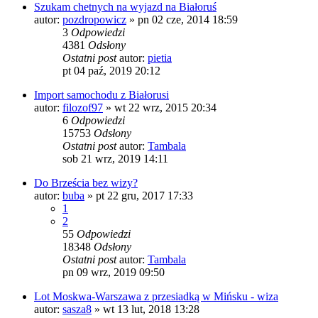
Szukam chetnych na wyjazd na Białoruś
autor:
pozdropowicz
»
pn 02 cze, 2014 18:59
3
Odpowiedzi
4381
Odsłony
Ostatni post
autor:
pietia
pt 04 paź, 2019 20:12
Import samochodu z Białorusi
autor:
filozof97
»
wt 22 wrz, 2015 20:34
6
Odpowiedzi
15753
Odsłony
Ostatni post
autor:
Tambala
sob 21 wrz, 2019 14:11
Do Brześcia bez wizy?
autor:
buba
»
pt 22 gru, 2017 17:33
1
2
55
Odpowiedzi
18348
Odsłony
Ostatni post
autor:
Tambala
pn 09 wrz, 2019 09:50
Lot Moskwa-Warszawa z przesiadką w Mińsku - wiza
autor:
sasza8
»
wt 13 lut, 2018 13:28