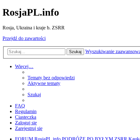
RosjaPL.info
Rosja, Ukraina i kraje b. ZSRR
Przejdź do zawartości
Wyszukiwanie zaawansow
Szukaj
Więcej…
Tematy bez odpowiedzi
Aktywne tematy
Szukaj
FAQ
Regulamin
Ciasteczka
Zaloguj się
Zarejestruj się
FORUM RosjaPL.info
PODRÓŻE PO BYŁYM ZSRR
Kauka