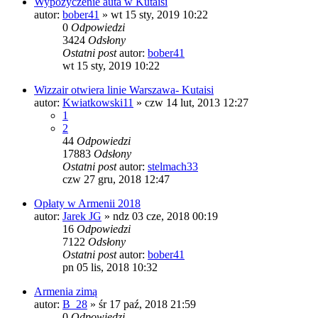
Wypożyczenie auta w Kutaisi
autor:
bober41
»
wt 15 sty, 2019 10:22
0
Odpowiedzi
3424
Odsłony
Ostatni post
autor:
bober41
wt 15 sty, 2019 10:22
Wizzair otwiera linie Warszawa- Kutaisi
autor:
Kwiatkowski11
»
czw 14 lut, 2013 12:27
1
2
44
Odpowiedzi
17883
Odsłony
Ostatni post
autor:
stelmach33
czw 27 gru, 2018 12:47
Opłaty w Armenii 2018
autor:
Jarek JG
»
ndz 03 cze, 2018 00:19
16
Odpowiedzi
7122
Odsłony
Ostatni post
autor:
bober41
pn 05 lis, 2018 10:32
Armenia zimą
autor:
B_28
»
śr 17 paź, 2018 21:59
0
Odpowiedzi