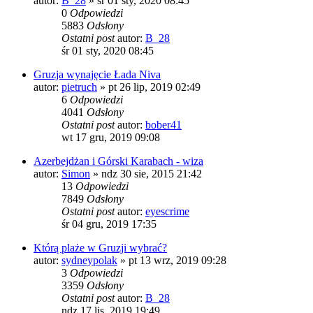
autor:
B_28
»
śr 01 sty, 2020 08:45
0
Odpowiedzi
5883
Odsłony
Ostatni post
autor:
B_28
śr 01 sty, 2020 08:45
Gruzja wynajęcie Łada Niva
autor:
pietruch
»
pt 26 lip, 2019 02:49
6
Odpowiedzi
4041
Odsłony
Ostatni post
autor:
bober41
wt 17 gru, 2019 09:08
Azerbejdżan i Górski Karabach - wiza
autor:
Simon
»
ndz 30 sie, 2015 21:42
13
Odpowiedzi
7849
Odsłony
Ostatni post
autor:
eyescrime
śr 04 gru, 2019 17:35
Którą plaże w Gruzji wybrać?
autor:
sydneypolak
»
pt 13 wrz, 2019 09:28
3
Odpowiedzi
3359
Odsłony
Ostatni post
autor:
B_28
ndz 17 lis, 2019 19:49