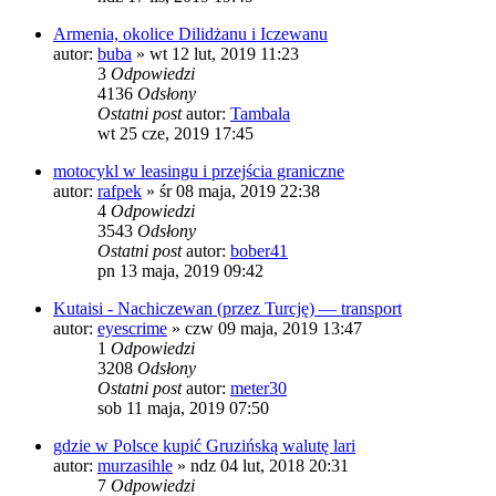
Armenia, okolice Dilidżanu i Iczewanu
autor:
buba
»
wt 12 lut, 2019 11:23
3
Odpowiedzi
4136
Odsłony
Ostatni post
autor:
Tambala
wt 25 cze, 2019 17:45
motocykl w leasingu i przejścia graniczne
autor:
rafpek
»
śr 08 maja, 2019 22:38
4
Odpowiedzi
3543
Odsłony
Ostatni post
autor:
bober41
pn 13 maja, 2019 09:42
Kutaisi - Nachiczewan (przez Turcję) — transport
autor:
eyescrime
»
czw 09 maja, 2019 13:47
1
Odpowiedzi
3208
Odsłony
Ostatni post
autor:
meter30
sob 11 maja, 2019 07:50
gdzie w Polsce kupić Gruzińską walutę lari
autor:
murzasihle
»
ndz 04 lut, 2018 20:31
7
Odpowiedzi