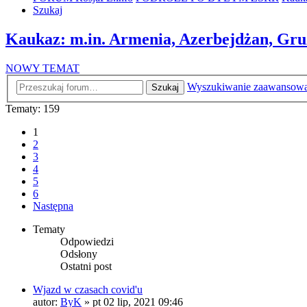
Szukaj
Kaukaz: m.in. Armenia, Azerbejdżan, Gru
NOWY TEMAT
Wyszukiwanie zaawansow
Szukaj
Tematy: 159
1
2
3
4
5
6
Następna
Tematy
Odpowiedzi
Odsłony
Ostatni post
Wjazd w czasach covid'u
autor:
ByK
»
pt 02 lip, 2021 09:46