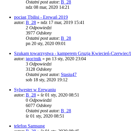
Ostatni post
autor:
B_28
ndz 08 mar, 2020 14:21
pociąg Tbilisi - Erewań 2019
autor:
B_28
»
ndz 17 mar, 2019 15:41
2
Odpowiedzi
3977
Odsłony
Ostatni post
autor:
B_28
pn 20 sty, 2020 09:01
Szukam towarzystwa - kamperem Gruzja Kwiecień-Czerwiec/l
autor:
igor/mik
»
pn 13 sty, 2020 23:04
3
Odpowiedzi
3128
Odsłony
Ostatni post
autor:
Stasiu47
sob 18 sty, 2020 19:12
Sylwester w Erewaniu
autor:
B_28
»
śr 01 sty, 2020 08:51
0
Odpowiedzi
6077
Odsłony
Ostatni post
autor:
B_28
śr 01 sty, 2020 08:51
telefon Samsung