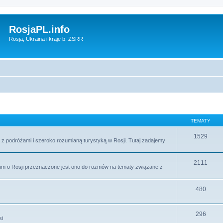
RosjaPL.info
Rosja, Ukraina i kraje b. ZSRR
TEMATY
1529
 z podróżami i szeroko rozumianą turystyką w Rosji. Tutaj zadajemy
2111
um o Rosji przeznaczone jest ono do rozmów na tematy związane z
480
296
si