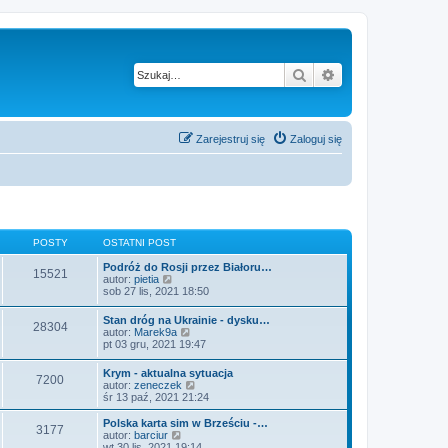
Szukaj
Wyszukiwanie z
Zarejestruj się
Zaloguj się
POSTY
OSTATNI POST
Podróż do Rosji przez Białoru…
15521
W
autor:
pietia
y
sob 27 lis, 2021 18:50
ś
w
Stan dróg na Ukrainie - dysku…
28304
i
W
autor:
Marek9a
e
y
pt 03 gru, 2021 19:47
t
ś
l
w
Krym - aktualna sytuacja
n
7200
i
W
autor:
zeneczek
a
e
y
śr 13 paź, 2021 21:24
j
t
ś
n
l
w
o
Polska karta sim w Brześciu -…
n
3177
i
w
W
autor:
barciur
a
e
s
y
wt 30 lis, 2021 19:14