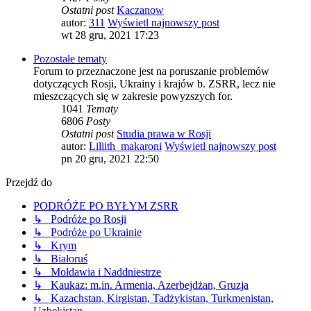
Ostatni post
Kaczanow
autor:
311
Wyświetl najnowszy post
wt 28 gru, 2021 17:23
Pozostałe tematy
Forum to przeznaczone jest na poruszanie problemów
dotyczących Rosji, Ukrainy i krajów b. ZSRR, lecz nie
mieszczących się w zakresie powyzszych for.
1041
Tematy
6806
Posty
Ostatni post
Studia prawa w Rosji
autor:
Liliith_makaroni
Wyświetl najnowszy post
pn 20 gru, 2021 22:50
Przejdź do
PODRÓŻE PO BYŁYM ZSRR
↳ Podróże po Rosji
↳ Podróże po Ukrainie
↳ Krym
↳ Białoruś
↳ Mołdawia i Naddniestrze
↳ Kaukaz: m.in. Armenia, Azerbejdżan, Gruzja
↳ Kazachstan, Kirgistan, Tadżykistan, Turkmenistan,
Uzbekistan