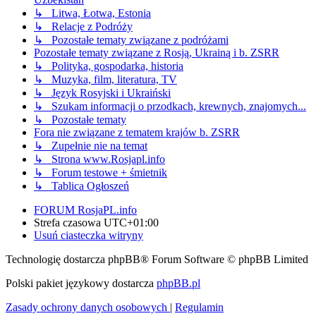
↳ Litwa, Łotwa, Estonia
↳ Relacje z Podróży
↳ Pozostałe tematy związane z podróżami
Pozostałe tematy związane z Rosją, Ukrainą i b. ZSRR
↳ Polityka, gospodarka, historia
↳ Muzyka, film, literatura, TV
↳ Język Rosyjski i Ukraiński
↳ Szukam informacji o przodkach, krewnych, znajomych...
↳ Pozostałe tematy
Fora nie związane z tematem krajów b. ZSRR
↳ Zupełnie nie na temat
↳ Strona www.Rosjapl.info
↳ Forum testowe + śmietnik
↳ Tablica Ogłoszeń
FORUM RosjaPL.info
Strefa czasowa
UTC+01:00
Usuń ciasteczka witryny
Technologię dostarcza phpBB® Forum Software © phpBB Limited
Polski pakiet językowy dostarcza
phpBB.pl
Zasady ochrony danych osobowych
|
Regulamin