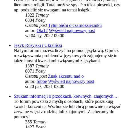
literaturze, religii. Tutaj możesz spytać o tekst piosenki, czy
np. podzielić się uwagami na temat książki.
1322
Tematy
6804
Posty
Ostatni post
Tytuł baśni o czarnoksiężniku
autor:
Ola12
Wyświetl najnowszy post
wt 04 sty, 2022 09:00
Język Rosyjski i Ukraiński
Na tym forum możesz liczyć na pomoc językową. Oprócz
rozwiązywania problemów językowych zajmujemy się tu
także innymi kwestiami związanymi z językami.
1387
Tematy
8071
Posty
Ostatni post
Znak akcentu nad o
autor:
Sibbe
Wyświetl najnowszy post
śr 20 paź, 2021 03:00
Szukam informacji o przodkach, krewnych, znajomych...
To forum powstało z myślą o osobach, które poszukują
swoich korzeni na Wschodzie lub chcą ponownie nawiązać
zerwane więzi z rodziną lub znajomymi. Zachęcamy do
pomocy!
355
Tematy
1427
Posty