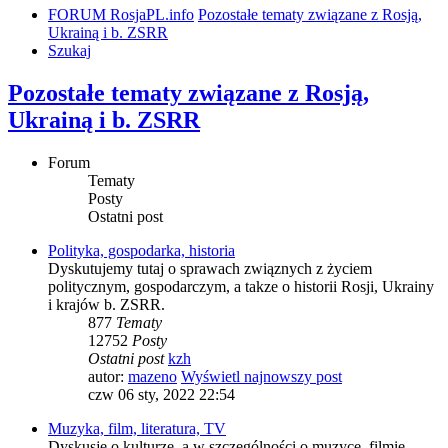
FORUM RosjaPL.info
Pozostałe tematy związane z Rosją,
Ukrainą i b. ZSRR
Szukaj
Pozostałe tematy związane z Rosją,
Ukrainą i b. ZSRR
Forum
Tematy
Posty
Ostatni post
Polityka, gospodarka, historia
Dyskutujemy tutaj o sprawach związnych z życiem
politycznym, gospodarczym, a takze o historii Rosji, Ukrainy
i krajów b. ZSRR.
877
Tematy
12752
Posty
Ostatni post
kzh
autor:
mazeno
Wyświetl najnowszy post
czw 06 sty, 2022 22:54
Muzyka, film, literatura, TV
Dyskusje o kulturze, a w szczególności o muzyce, filmie,