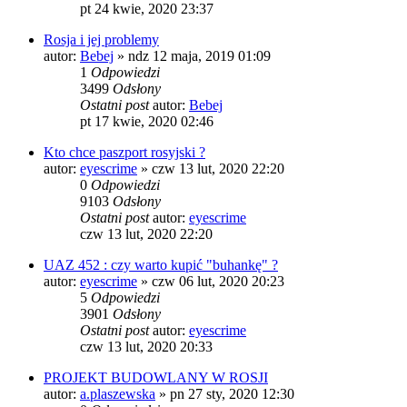
pt 24 kwie, 2020 23:37
Rosja i jej problemy
autor:
Bebej
»
ndz 12 maja, 2019 01:09
1
Odpowiedzi
3499
Odsłony
Ostatni post
autor:
Bebej
pt 17 kwie, 2020 02:46
Kto chce paszport rosyjski ?
autor:
eyescrime
»
czw 13 lut, 2020 22:20
0
Odpowiedzi
9103
Odsłony
Ostatni post
autor:
eyescrime
czw 13 lut, 2020 22:20
UAZ 452 : czy warto kupić "buhankę" ?
autor:
eyescrime
»
czw 06 lut, 2020 20:23
5
Odpowiedzi
3901
Odsłony
Ostatni post
autor:
eyescrime
czw 13 lut, 2020 20:33
PROJEKT BUDOWLANY W ROSJI
autor:
a.plaszewska
»
pn 27 sty, 2020 12:30