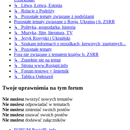
↳ Litwa, Łotwa, Estonia
↳ Relacje z Podróży
↳ Pozostałe tematy związane z podróżami
Pozostałe tematy związane z Rosją, Ukrainą i b. ZSRR
↳ Polityka, gospodarka, historia
↳ Muzyka, film, literatura, TV
↳ Język Rosyjski i Ukraiński
↳ Szukam informacji o przodkach, krewnych, znajomych...
↳ Pozostałe tematy
Fora nie związane z tematem krajów b. ZSRR
↳ Zupełnie nie na temat
↳ Strona www.Rosjapl.info
↳ Forum testowe + śmietnik
↳ Tablica Ogłoszeń
Twoje uprawnienia na tym forum
Nie możesz
tworzyć nowych tematów
Nie możesz
odpowiadać w tematach
Nie możesz
zmieniać swoich postów
Nie możesz
usuwać swoich postów
Nie możesz
dodawać załączników
FORUM RosjaPL.info