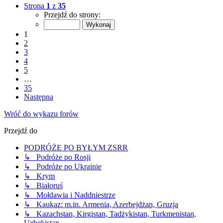
Strona
1
z
35
Przejdź do strony:
1
2
3
4
5
…
35
Następna
Wróć do wykazu forów
Przejdź do
PODRÓŻE PO BYŁYM ZSRR
↳ Podróże po Rosji
↳ Podróże po Ukrainie
↳ Krym
↳ Białoruś
↳ Mołdawia i Naddniestrze
↳ Kaukaz: m.in. Armenia, Azerbejdżan, Gruzja
↳ Kazachstan, Kirgistan, Tadżykistan, Turkmenistan,
Uzbekistan