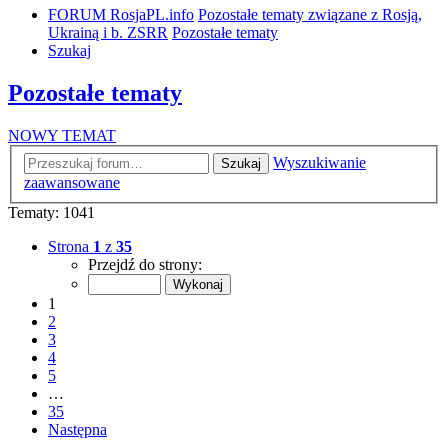
FORUM RosjaPL.info
Pozostałe tematy związane z Rosją,
Ukrainą i b. ZSRR
Pozostałe tematy
Szukaj
Pozostałe tematy
NOWY TEMAT
Wyszukiwanie
Szukaj
zaawansowane
Tematy: 1041
Strona
1
z
35
Przejdź do strony:
1
2
3
4
5
…
35
Następna