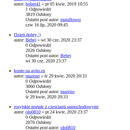
autor:
bober41
»
pt 05 kwie, 2019 10:55
1
Odpowiedzi
3819
Odsłony
Ostatni post
autor:
majaflower
czw 16 lip, 2020 09:45
Dzień dobry :)
autor:
Bebej
»
wt 30 cze, 2020 23:37
0
Odpowiedzi
2026
Odsłony
Ostatni post
autor:
Bebej
wt 30 cze, 2020 23:37
konto na avito.ru
autor:
mazeno
»
śr 29 kwie, 2020 20:33
0
Odpowiedzi
3060
Odsłony
Ostatni post
autor:
mazeno
śr 29 kwie, 2020 20:33
rosyjskie portale z czesciami samochodowymi
autor:
olo0810
»
pt 24 kwie, 2020 23:37
0
Odpowiedzi
2076
Odsłony
Ostatni post
autor:
olo0810