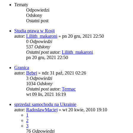
Tematy
Odpowiedzi
Odsłony
Ostatni post
Studia prawa w Rosji
autor:
Liliith_makaroni
»
pn 20 gru, 2021 22:50
0
Odpowiedzi
537
Odsłony
Ostatni post
autor:
Liliith_makaroni
pn 20 gru, 2021 22:50
Granica
autor:
Bebej
»
ndz 31 paź, 2021 02:26
3
Odpowiedzi
1034
Odsłony
Ostatni post
autor:
Termac
wt 09 lis, 2021 16:19
sprzedaż samochodu na Ukrainie
autor:
RadoslawMaciej
»
wt 20 kwie, 2010 19:10
1
2
3
76
Odpowiedzi