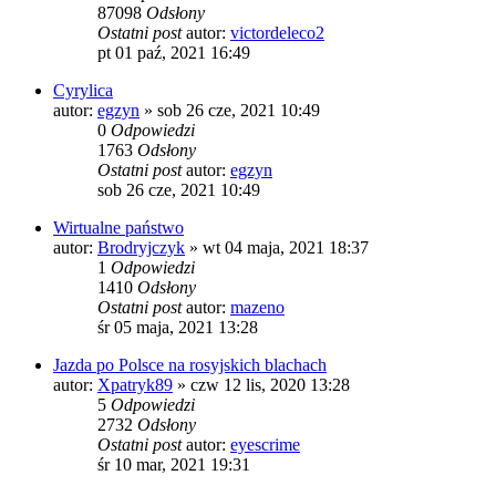
87098
Odsłony
Ostatni post
autor:
victordeleco2
pt 01 paź, 2021 16:49
Cyrylica
autor:
egzyn
»
sob 26 cze, 2021 10:49
0
Odpowiedzi
1763
Odsłony
Ostatni post
autor:
egzyn
sob 26 cze, 2021 10:49
Wirtualne państwo
autor:
Brodryjczyk
»
wt 04 maja, 2021 18:37
1
Odpowiedzi
1410
Odsłony
Ostatni post
autor:
mazeno
śr 05 maja, 2021 13:28
Jazda po Polsce na rosyjskich blachach
autor:
Xpatryk89
»
czw 12 lis, 2020 13:28
5
Odpowiedzi
2732
Odsłony
Ostatni post
autor:
eyescrime
śr 10 mar, 2021 19:31