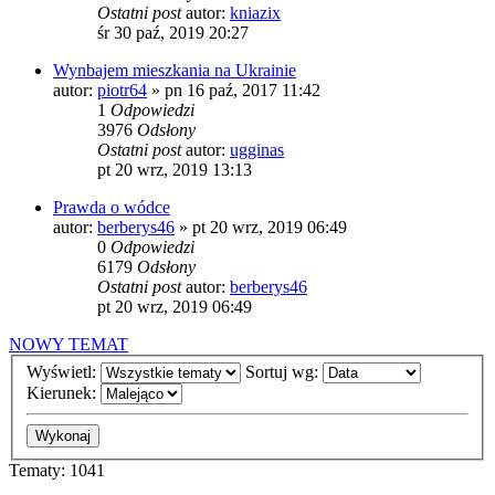
Ostatni post
autor:
kniazix
śr 30 paź, 2019 20:27
Wynbajem mieszkania na Ukrainie
autor:
piotr64
»
pn 16 paź, 2017 11:42
1
Odpowiedzi
3976
Odsłony
Ostatni post
autor:
ugginas
pt 20 wrz, 2019 13:13
Prawda o wódce
autor:
berberys46
»
pt 20 wrz, 2019 06:49
0
Odpowiedzi
6179
Odsłony
Ostatni post
autor:
berberys46
pt 20 wrz, 2019 06:49
NOWY TEMAT
Wyświetl:
Sortuj wg:
Kierunek:
Tematy: 1041