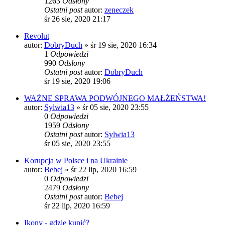
1263
Odsłony
Ostatni post
autor:
zeneczek
śr 26 sie, 2020 21:17
Revolut
autor:
DobryDuch
»
śr 19 sie, 2020 16:34
1
Odpowiedzi
990
Odsłony
Ostatni post
autor:
DobryDuch
śr 19 sie, 2020 19:06
WAŻNE SPRAWA PODWÓJNEGO MAŁŻEŃSTWA!
autor:
Sylwia13
»
śr 05 sie, 2020 23:55
0
Odpowiedzi
1959
Odsłony
Ostatni post
autor:
Sylwia13
śr 05 sie, 2020 23:55
Korupcja w Polsce i na Ukrainie
autor:
Bebej
»
śr 22 lip, 2020 16:59
0
Odpowiedzi
2479
Odsłony
Ostatni post
autor:
Bebej
śr 22 lip, 2020 16:59
Ikony - gdzie kupić?