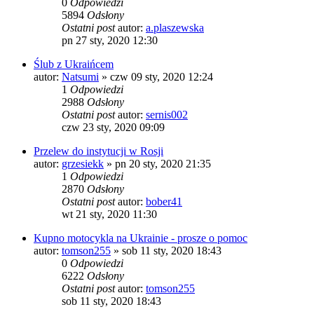
0
Odpowiedzi
5894
Odsłony
Ostatni post
autor:
a.plaszewska
pn 27 sty, 2020 12:30
Ślub z Ukraińcem
autor:
Natsumi
»
czw 09 sty, 2020 12:24
1
Odpowiedzi
2988
Odsłony
Ostatni post
autor:
sernis002
czw 23 sty, 2020 09:09
Przelew do instytucji w Rosji
autor:
grzesiekk
»
pn 20 sty, 2020 21:35
1
Odpowiedzi
2870
Odsłony
Ostatni post
autor:
bober41
wt 21 sty, 2020 11:30
Kupno motocykla na Ukrainie - prosze o pomoc
autor:
tomson255
»
sob 11 sty, 2020 18:43
0
Odpowiedzi
6222
Odsłony
Ostatni post
autor:
tomson255
sob 11 sty, 2020 18:43