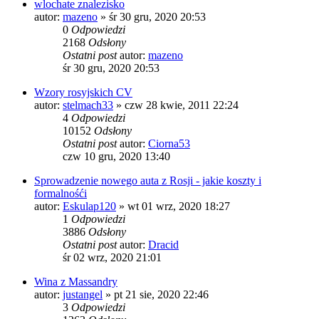
wlochate znalezisko
autor:
mazeno
»
śr 30 gru, 2020 20:53
0
Odpowiedzi
2168
Odsłony
Ostatni post
autor:
mazeno
śr 30 gru, 2020 20:53
Wzory rosyjskich CV
autor:
stelmach33
»
czw 28 kwie, 2011 22:24
4
Odpowiedzi
10152
Odsłony
Ostatni post
autor:
Ciorna53
czw 10 gru, 2020 13:40
Sprowadzenie nowego auta z Rosji - jakie koszty i
formalnośći
autor:
Eskulap120
»
wt 01 wrz, 2020 18:27
1
Odpowiedzi
3886
Odsłony
Ostatni post
autor:
Dracid
śr 02 wrz, 2020 21:01
Wina z Massandry
autor:
justangel
»
pt 21 sie, 2020 22:46
3
Odpowiedzi