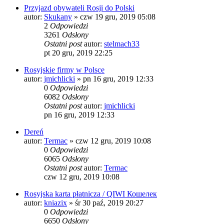
Przyjazd obywateli Rosji do Polski
autor:
Skukany
»
czw 19 gru, 2019 05:08
2
Odpowiedzi
3261
Odsłony
Ostatni post
autor:
stelmach33
pt 20 gru, 2019 22:25
Rosyjskie firmy w Polsce
autor:
jmichlicki
»
pn 16 gru, 2019 12:33
0
Odpowiedzi
6082
Odsłony
Ostatni post
autor:
jmichlicki
pn 16 gru, 2019 12:33
Dereń
autor:
Termac
»
czw 12 gru, 2019 10:08
0
Odpowiedzi
6065
Odsłony
Ostatni post
autor:
Termac
czw 12 gru, 2019 10:08
Rosyjska karta płatnicza / QIWI Кошелек
autor:
kniazix
»
śr 30 paź, 2019 20:27
0
Odpowiedzi
6650
Odsłony