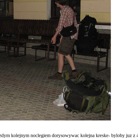
ym kolejnym noclegiem dorysowywac kolejna kreske- byloby juz z 4-5 