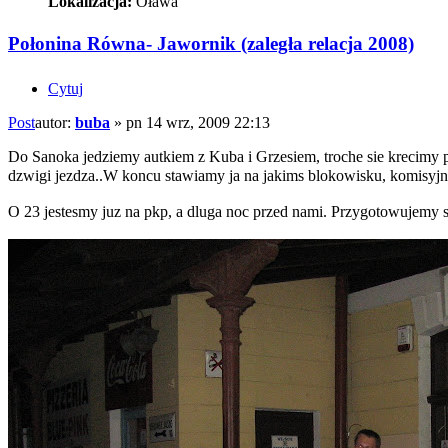
Lokalizacja:
Oława
Połonina Równa- Jawornik (zaległa relacja 2008)
Cytuj
Post
autor:
buba
»
pn 14 wrz, 2009 22:13
Do Sanoka jedziemy autkiem z Kuba i Grzesiem, troche sie krecimy po
dzwigi jezdza..W koncu stawiamy ja na jakims blokowisku, komisyjni
O 23 jestesmy juz na pkp, a dluga noc przed nami. Przygotowujemy s