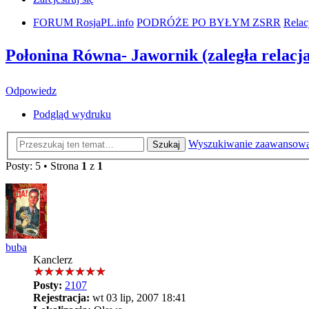
FORUM RosjaPL.info
PODRÓŻE PO BYŁYM ZSRR
Relac
Połonina Równa- Jawornik (zaległa relacj
Odpowiedz
Podgląd wydruku
Wyszukiwanie zaawansow
Szukaj
Posty: 5 • Strona
1
z
1
buba
Kanclerz
Posty:
2107
Rejestracja:
wt 03 lip, 2007 18:41