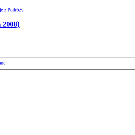
je z Podróży
a 2008)
ane