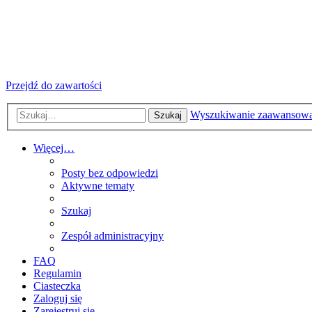
RosjaPL.info
Rosja, Ukraina i kraje b. ZSRR
Przejdź do zawartości
Wyszukiwanie zaawansow
Szukaj
Więcej…
Posty bez odpowiedzi
Aktywne tematy
Szukaj
Zespół administracyjny
FAQ
Regulamin
Ciasteczka
Zaloguj się
Zarejestruj się