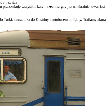
adu- raz gdy
u przeszukuje wszystkie katy i trzeci raz gdy juz na ukrainie towar je
 Turki, marszrutka do Kostriny i autobusem do Ljuty. Trafiamy akurat