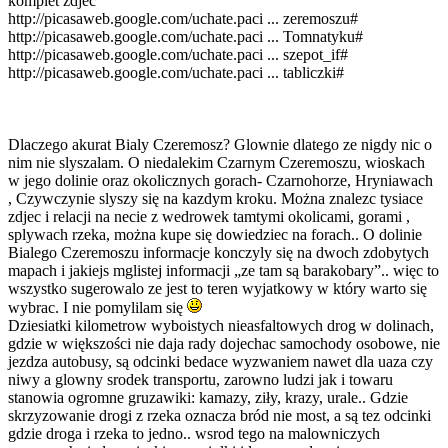
komplet zdjec
http://picasaweb.google.com/uchate.paci ... zeremoszu#
http://picasaweb.google.com/uchate.paci ... Tomnatyku#
http://picasaweb.google.com/uchate.paci ... szepot_if#
http://picasaweb.google.com/uchate.paci ... tabliczki#
Dlaczego akurat Bialy Czeremosz? Glownie dlatego ze nigdy nic o
nim nie slyszalam. O niedalekim Czarnym Czeremoszu, wioskach
w jego dolinie oraz okolicznych gorach- Czarnohorze, Hryniawach
, Czywczynie slyszy się na kazdym kroku. Można znalezc tysiace
zdjec i relacji na necie z wedrowek tamtymi okolicami, gorami ,
splywach rzeka, można kupe się dowiedziec na forach.. O dolinie
Bialego Czeremoszu informacje konczyly się na dwoch zdobytych
mapach i jakiejs mglistej informacji „ze tam są barakobary”.. więc to
wszystko sugerowalo ze jest to teren wyjatkowy w który warto się
wybrac. I nie pomylilam się
Dziesiatki kilometrow wyboistych nieasfaltowych drog w dolinach,
gdzie w większości nie daja rady dojechac samochody osobowe, nie
jezdza autobusy, są odcinki bedace wyzwaniem nawet dla uaza czy
niwy a glowny srodek transportu, zarowno ludzi jak i towaru
stanowia ogromne gruzawiki: kamazy, ziły, krazy, urale.. Gdzie
skrzyzowanie drogi z rzeka oznacza bród nie most, a są tez odcinki
gdzie droga i rzeka to jedno.. wsrod tego na malowniczych