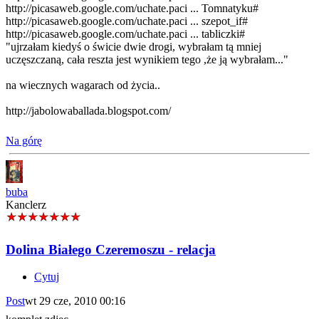
http://picasaweb.google.com/uchate.paci ... Tomnatyku#
http://picasaweb.google.com/uchate.paci ... szepot_if#
http://picasaweb.google.com/uchate.paci ... tabliczki#
"ujrzałam kiedyś o świcie dwie drogi, wybrałam tą mniej
uczęszczaną, cała reszta jest wynikiem tego ,że ją wybrałam..."
na wiecznych wagarach od życia..
http://jabolowaballada.blogspot.com/
Na górę
buba
Kanclerz
Dolina Białego Czeremoszu - relacja
Cytuj
Post
wt 29 cze, 2010 00:16