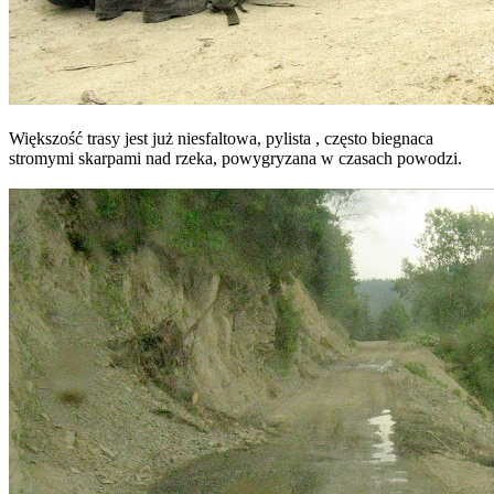
Większość trasy jest już niesfaltowa, pylista , często biegnaca
stromymi skarpami nad rzeka, powygryzana w czasach powodzi.