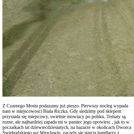
Z Czarnego Mostu podazamy już pieszo. Pierwszy nocleg wypada
nam w miejscowosci Biala Riczka. Gdy siedzimy pod sklepem
przysiada się miejscowy, swietnie mowiacy po polsku. Tematy są
rozne, ale najbardziej zapada mi w pamiec jego opowiesc , jak to w
poczatkach lat dziewiecdziesiatych, na bazarze w okolicach Dworca
Świebodzkiego we Wroclawiu, zaczely się starcia handlarzy z