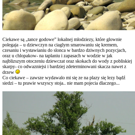
Ciekawe są „tance godowe” lokalnej mlodziezy, które glownie
polegaja – u dziewczyn na ciaglym smarowaniu się kremem,
czesaniu i wystawianiu do slonca w bardzo dziwnych pozycjach,
oraz u chlopakow- na taplaniu i zapasach w wodzie w jak
najblizszym otoczeniu dziewczat oraz skokach do wody z pobliskiej
skarpy- co odwazniejsi i bardziej zdeterminowani skacza nawet z
drzew
Co ciekawe – zawsze wydawalo mi się ze na plazy się lezy bądź
siedzi – tu prawie wszyscy stoja.. nie mam pojecia dlaczego...