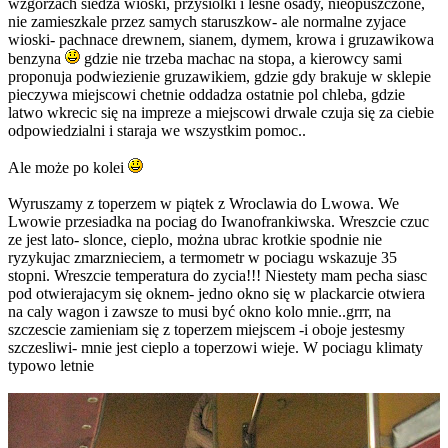
wzgorzach siedza wioski, przysiolki i lesne osady, nieopuszczone,
nie zamieszkale przez samych staruszkow- ale normalne zyjace
wioski- pachnace drewnem, sianem, dymem, krowa i gruzawikowa
benzyna
gdzie nie trzeba machac na stopa, a kierowcy sami
proponuja podwiezienie gruzawikiem, gdzie gdy brakuje w sklepie
pieczywa miejscowi chetnie oddadza ostatnie pol chleba, gdzie
latwo wkrecic się na impreze a miejscowi drwale czuja się za ciebie
odpowiedzialni i staraja we wszystkim pomoc..
Ale może po kolei
Wyruszamy z toperzem w piątek z Wroclawia do Lwowa. We
Lwowie przesiadka na pociag do Iwanofrankiwska. Wreszcie czuc
ze jest lato- slonce, cieplo, można ubrac krotkie spodnie nie
ryzykujac zmarznieciem, a termometr w pociagu wskazuje 35
stopni. Wreszcie temperatura do zycia!!! Niestety mam pecha siasc
pod otwierajacym się oknem- jedno okno się w plackarcie otwiera
na caly wagon i zawsze to musi być okno kolo mnie..grrr, na
szczescie zamieniam się z toperzem miejscem -i oboje jestesmy
szczesliwi- mnie jest cieplo a toperzowi wieje. W pociagu klimaty
typowo letnie