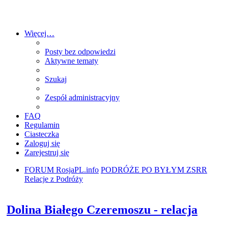
RosjaPL.info
Więcej…
Posty bez odpowiedzi
Aktywne tematy
Szukaj
Zespół administracyjny
FAQ
Regulamin
Ciasteczka
Zaloguj się
Zarejestruj się
FORUM RosjaPL.info
PODRÓŻE PO BYŁYM ZSRR
Relacje z Podróży
Szukaj
Dolina Białego Czeremoszu - relacja