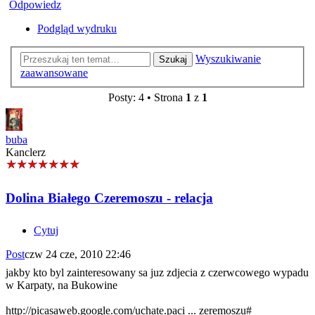
Odpowiedz
Podgląd wydruku
Wyszukiwanie
Szukaj
zaawansowane
Posty: 4 • Strona
1
z
1
buba
Kanclerz
Dolina Białego Czeremoszu - relacja
Cytuj
Post
czw 24 cze, 2010 22:46
jakby kto byl zainteresowany sa juz zdjecia z czerwcowego wypadu
w Karpaty, na Bukowine
http://picasaweb.google.com/uchate.paci ... zeremoszu#