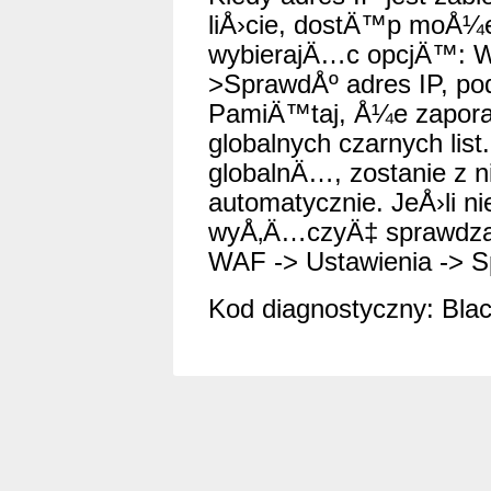
liÅ›cie, dostÄ™p moÅ¼
wybierajÄ…c opcjÄ™: WA
>SprawdÅº adres IP, p
PamiÄ™taj, Å¼e zapora
globalnych czarnych list.
globalnÄ…, zostanie z n
automatycznie. JeÅ›li 
wyÅ‚Ä…czyÄ‡ sprawdzani
WAF -> Ustawienia -> Sp
Kod diagnostyczny: Black