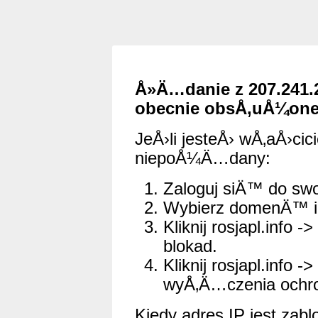
Å»Ä…danie z 207.241.
obecnie obsÅ‚uÅ¼one
JeÅ›li jesteÅ› wÅ‚aÅ›cici
niepoÅ¼Ä…dany:
Zaloguj siÄ™ do swo
Wybierz domenÄ™ i 
Kliknij rosjapl.info -
blokad.
Kliknij rosjapl.info 
wyÅ‚Ä…czenia ochro
Kiedy adres IP jest zabl