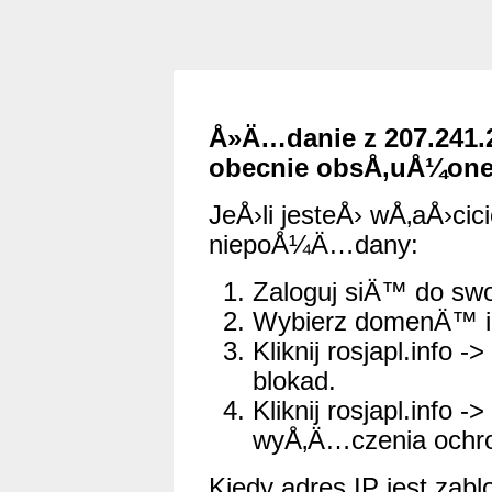
Å»Ä…danie z 207.241.
obecnie obsÅ‚uÅ¼one
JeÅ›li jesteÅ› wÅ‚aÅ›cici
niepoÅ¼Ä…dany:
Zaloguj siÄ™ do swo
Wybierz domenÄ™ i 
Kliknij rosjapl.info -
blokad.
Kliknij rosjapl.info 
wyÅ‚Ä…czenia ochro
Kiedy adres IP jest zabl