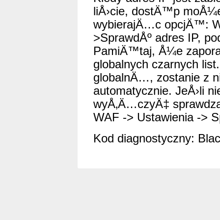
liÅ›cie, dostÄ™p moÅ¼
wybierajÄ…c opcjÄ™: WA
>SprawdÅº adres IP, p
PamiÄ™taj, Å¼e zapora
globalnych czarnych list.
globalnÄ…, zostanie z n
automatycznie. JeÅ›li 
wyÅ‚Ä…czyÄ‡ sprawdzani
WAF -> Ustawienia -> Sp
Kod diagnostyczny: Black