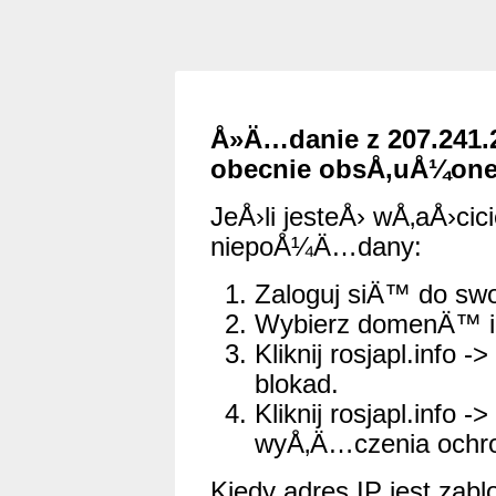
Å»Ä…danie z 207.241.
obecnie obsÅ‚uÅ¼one
JeÅ›li jesteÅ› wÅ‚aÅ›cici
niepoÅ¼Ä…dany:
Zaloguj siÄ™ do swo
Wybierz domenÄ™ i 
Kliknij rosjapl.info -
blokad.
Kliknij rosjapl.info 
wyÅ‚Ä…czenia ochro
Kiedy adres IP jest zabl