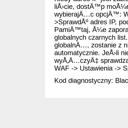
liÅ›cie, dostÄ™p moÅ¼
wybierajÄ…c opcjÄ™: WA
>SprawdÅº adres IP, p
PamiÄ™taj, Å¼e zapora
globalnych czarnych list.
globalnÄ…, zostanie z n
automatycznie. JeÅ›li 
wyÅ‚Ä…czyÄ‡ sprawdzani
WAF -> Ustawienia -> Sp
Kod diagnostyczny: Black