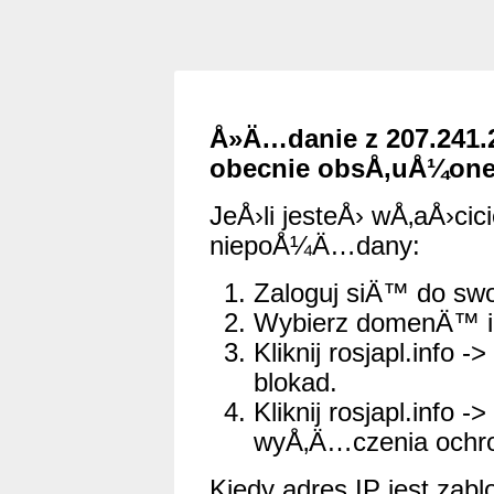
Å»Ä…danie z 207.241.
obecnie obsÅ‚uÅ¼one
JeÅ›li jesteÅ› wÅ‚aÅ›cici
niepoÅ¼Ä…dany:
Zaloguj siÄ™ do swo
Wybierz domenÄ™ i 
Kliknij rosjapl.info -
blokad.
Kliknij rosjapl.info 
wyÅ‚Ä…czenia ochro
Kiedy adres IP jest zabl