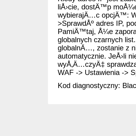
liÅ›cie, dostÄ™p moÅ¼
wybierajÄ…c opcjÄ™: WA
>SprawdÅº adres IP, p
PamiÄ™taj, Å¼e zapora
globalnych czarnych list.
globalnÄ…, zostanie z n
automatycznie. JeÅ›li 
wyÅ‚Ä…czyÄ‡ sprawdzani
WAF -> Ustawienia -> Sp
Kod diagnostyczny: Black