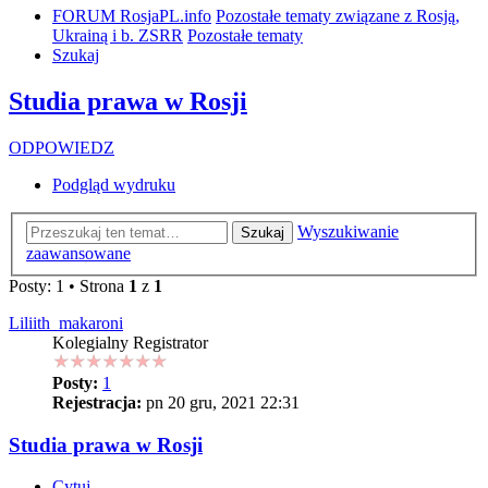
FORUM RosjaPL.info
Pozostałe tematy związane z Rosją,
Ukrainą i b. ZSRR
Pozostałe tematy
Szukaj
Studia prawa w Rosji
ODPOWIEDZ
Podgląd wydruku
Wyszukiwanie
Szukaj
zaawansowane
Posty: 1 • Strona
1
z
1
Liliith_makaroni
Kolegialny Registrator
Posty:
1
Rejestracja:
pn 20 gru, 2021 22:31
Studia prawa w Rosji
Cytuj