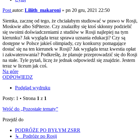
Post
autor:
Liliith_makaroni
»
pn 20 gru, 2021 22:50
Siemka, zacznę od tego, że chciałabym studiować w prawo w Rosji,
Moskwie albo StPiterze. Czy znalazłby się ktoś skłonny podzielić
się swoimi doświadczeniami z studiów w Rosji najlepiej na tym
kierunku? Jak wygląda teraz sprawa uznania edukacji? Czy są
dostępne w Polsce jakieś olimpiady, czy konkursy pomagające
dostać się na ten kierunek w Rosji? Jak wygląda teraz kwestia opłat
i zakwaterowania? Podkreślę, że planuje przeprowadzić się do Rosji
na stałe. Tyle pytań, liczę że jednak odpowiedź się znajdzie. Jestem
teraz w liceum jak coś.
Na górę
ODPOWIEDZ
Podgląd wydruku
Posty: 1 • Strona
1
z
1
Wróć do „Pozostałe tematy”
Przejdź do
PODRÓŻE PO BYŁYM ZSRR
↳ Podróże po Rosji