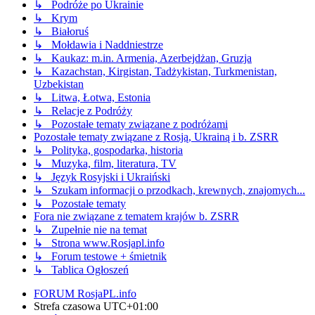
↳ Podróże po Ukrainie
↳ Krym
↳ Białoruś
↳ Mołdawia i Naddniestrze
↳ Kaukaz: m.in. Armenia, Azerbejdżan, Gruzja
↳ Kazachstan, Kirgistan, Tadżykistan, Turkmenistan,
Uzbekistan
↳ Litwa, Łotwa, Estonia
↳ Relacje z Podróży
↳ Pozostałe tematy związane z podróżami
Pozostałe tematy związane z Rosją, Ukrainą i b. ZSRR
↳ Polityka, gospodarka, historia
↳ Muzyka, film, literatura, TV
↳ Język Rosyjski i Ukraiński
↳ Szukam informacji o przodkach, krewnych, znajomych...
↳ Pozostałe tematy
Fora nie związane z tematem krajów b. ZSRR
↳ Zupełnie nie na temat
↳ Strona www.Rosjapl.info
↳ Forum testowe + śmietnik
↳ Tablica Ogłoszeń
FORUM RosjaPL.info
Strefa czasowa
UTC+01:00