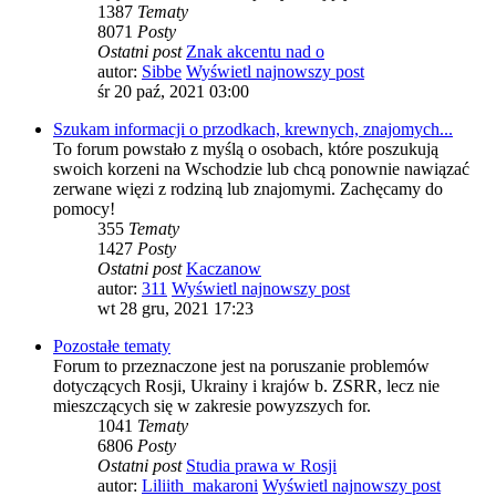
1387
Tematy
8071
Posty
Ostatni post
Znak akcentu nad o
autor:
Sibbe
Wyświetl najnowszy post
śr 20 paź, 2021 03:00
Szukam informacji o przodkach, krewnych, znajomych...
To forum powstało z myślą o osobach, które poszukują
swoich korzeni na Wschodzie lub chcą ponownie nawiązać
zerwane więzi z rodziną lub znajomymi. Zachęcamy do
pomocy!
355
Tematy
1427
Posty
Ostatni post
Kaczanow
autor:
311
Wyświetl najnowszy post
wt 28 gru, 2021 17:23
Pozostałe tematy
Forum to przeznaczone jest na poruszanie problemów
dotyczących Rosji, Ukrainy i krajów b. ZSRR, lecz nie
mieszczących się w zakresie powyzszych for.
1041
Tematy
6806
Posty
Ostatni post
Studia prawa w Rosji
autor:
Liliith_makaroni
Wyświetl najnowszy post