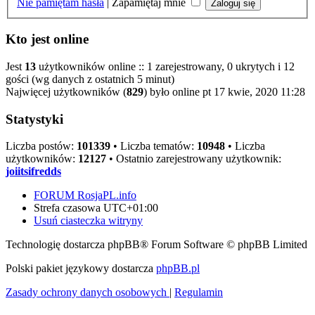
Nie pamiętam hasła
|
Zapamiętaj mnie
Kto jest online
Jest
13
użytkowników online :: 1 zarejestrowany, 0 ukrytych i 12
gości (wg danych z ostatnich 5 minut)
Najwięcej użytkowników (
829
) było online pt 17 kwie, 2020 11:28
Statystyki
Liczba postów:
101339
• Liczba tematów:
10948
• Liczba
użytkowników:
12127
• Ostatnio zarejestrowany użytkownik:
joiitsifredds
FORUM RosjaPL.info
Strefa czasowa
UTC+01:00
Usuń ciasteczka witryny
Technologię dostarcza phpBB® Forum Software © phpBB Limited
Polski pakiet językowy dostarcza
phpBB.pl
Zasady ochrony danych osobowych
|
Regulamin