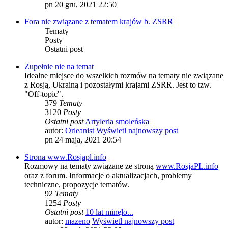
pn 20 gru, 2021 22:50
Fora nie związane z tematem krajów b. ZSRR
Tematy
Posty
Ostatni post
Zupełnie nie na temat
Idealne miejsce do wszelkich rozmów na tematy nie związane
z Rosją, Ukrainą i pozostałymi krajami ZSRR. Jest to tzw.
"Off-topic".
379
Tematy
3120
Posty
Ostatni post
Artyleria smoleńska
autor:
Orleanist
Wyświetl najnowszy post
pn 24 maja, 2021 20:54
Strona www.Rosjapl.info
Rozmowy na tematy związane ze stroną
www.RosjaPL.info
oraz z forum. Informacje o aktualizacjach, problemy
techniczne, propozycje tematów.
92
Tematy
1254
Posty
Ostatni post
10 lat minęło...
autor:
mazeno
Wyświetl najnowszy post