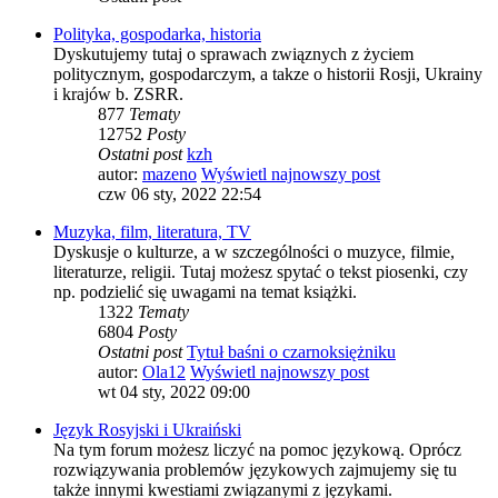
Polityka, gospodarka, historia
Dyskutujemy tutaj o sprawach związnych z życiem
politycznym, gospodarczym, a takze o historii Rosji, Ukrainy
i krajów b. ZSRR.
877
Tematy
12752
Posty
Ostatni post
kzh
autor:
mazeno
Wyświetl najnowszy post
czw 06 sty, 2022 22:54
Muzyka, film, literatura, TV
Dyskusje o kulturze, a w szczególności o muzyce, filmie,
literaturze, religii. Tutaj możesz spytać o tekst piosenki, czy
np. podzielić się uwagami na temat książki.
1322
Tematy
6804
Posty
Ostatni post
Tytuł baśni o czarnoksiężniku
autor:
Ola12
Wyświetl najnowszy post
wt 04 sty, 2022 09:00
Język Rosyjski i Ukraiński
Na tym forum możesz liczyć na pomoc językową. Oprócz
rozwiązywania problemów językowych zajmujemy się tu
także innymi kwestiami związanymi z językami.