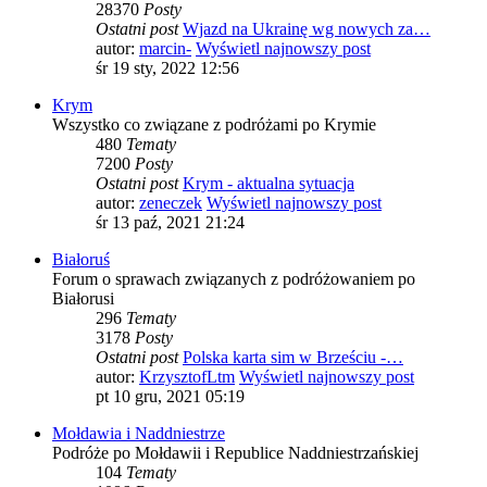
28370
Posty
Ostatni post
Wjazd na Ukrainę wg nowych za…
autor:
marcin-
Wyświetl najnowszy post
śr 19 sty, 2022 12:56
Krym
Wszystko co związane z podróżami po Krymie
480
Tematy
7200
Posty
Ostatni post
Krym - aktualna sytuacja
autor:
zeneczek
Wyświetl najnowszy post
śr 13 paź, 2021 21:24
Białoruś
Forum o sprawach związanych z podróżowaniem po
Białorusi
296
Tematy
3178
Posty
Ostatni post
Polska karta sim w Brześciu -…
autor:
KrzysztofLtm
Wyświetl najnowszy post
pt 10 gru, 2021 05:19
Mołdawia i Naddniestrze
Podróże po Mołdawii i Republice Naddniestrzańskiej
104
Tematy