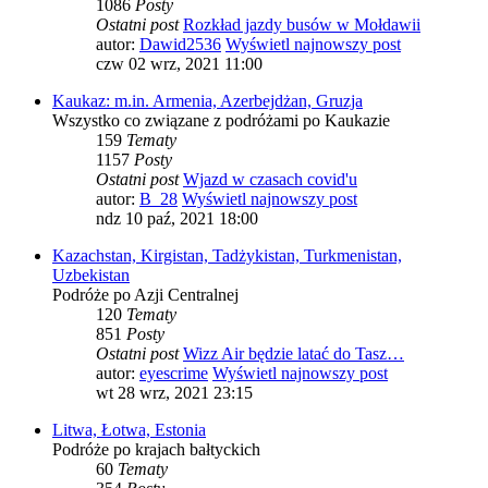
1086
Posty
Ostatni post
Rozkład jazdy busów w Mołdawii
autor:
Dawid2536
Wyświetl najnowszy post
czw 02 wrz, 2021 11:00
Kaukaz: m.in. Armenia, Azerbejdżan, Gruzja
Wszystko co związane z podróżami po Kaukazie
159
Tematy
1157
Posty
Ostatni post
Wjazd w czasach covid'u
autor:
B_28
Wyświetl najnowszy post
ndz 10 paź, 2021 18:00
Kazachstan, Kirgistan, Tadżykistan, Turkmenistan,
Uzbekistan
Podróże po Azji Centralnej
120
Tematy
851
Posty
Ostatni post
Wizz Air będzie latać do Tasz…
autor:
eyescrime
Wyświetl najnowszy post
wt 28 wrz, 2021 23:15
Litwa, Łotwa, Estonia
Podróże po krajach bałtyckich
60
Tematy