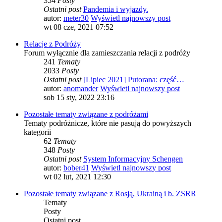
354
Posty
Ostatni post
Pandemia i wyjazdy.
autor:
meter30
Wyświetl najnowszy post
wt 08 cze, 2021 07:52
Relacje z Podróży
Forum wyłącznie dla zamieszczania relacji z podróży
241
Tematy
2033
Posty
Ostatni post
[Lipiec 2021] Putorana: część…
autor:
anomander
Wyświetl najnowszy post
sob 15 sty, 2022 23:16
Pozostałe tematy związane z podróżami
Tematy podróżnicze, które nie pasują do powyższych
kategorii
62
Tematy
348
Posty
Ostatni post
System Informacyjny Schengen
autor:
bober41
Wyświetl najnowszy post
wt 02 lut, 2021 12:30
Pozostałe tematy związane z Rosją, Ukrainą i b. ZSRR
Tematy
Posty
Ostatni post