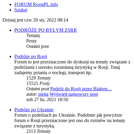
FORUM RosjaPL.info
Szukaj
Dzisiaj jest czw 20 sty, 2022 08:14
PODRÓŻE PO BYŁYM ZSRR
Tematy
Posty
Ostatni post
Podróże po Rosji
Forum to jest przeznaczone do dyskusji na tematy związane z
podróżami i szeroko rozumianą turystyką w Rosji. Tutaj
zadajemy pytania o noclegi, transport itp.
1529
Tematy
15521
Posty
Ostatni post
Podróż do Rosji przez Białoru…
autor:
pietia
Wyświetl najnowszy post
sob 27 lis, 2021 18:50
Podróże po Ukrainie
Forum o podróżach po Ukrainie. Podobnie jak powyższe
forum o Rosji przeznaczone jest ono do rozmów na tematy
związane z turystyką.
2113
Tematy