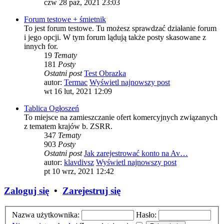
czw 28 paź, 2021 23:03
Forum testowe + śmietnik
To jest forum testowe. Tu możesz sprawdzać działanie forum
i jego opcji. W tym forum lądują także posty skasowane z
innych for.
19
Tematy
181
Posty
Ostatni post
Test Obrazka
autor:
Termac
Wyświetl najnowszy post
wt 16 lut, 2021 12:09
Tablica Ogłoszeń
To miejsce na zamieszczanie ofert komercyjnych związanych
z tematem krajów b. ZSRR.
347
Tematy
903
Posty
Ostatni post
Jak zarejestrować konto na Av…
autor:
klavdivsz
Wyświetl najnowszy post
pt 10 wrz, 2021 12:42
Zaloguj się
•
Zarejestruj się
Nazwa użytkownika:
Hasło: