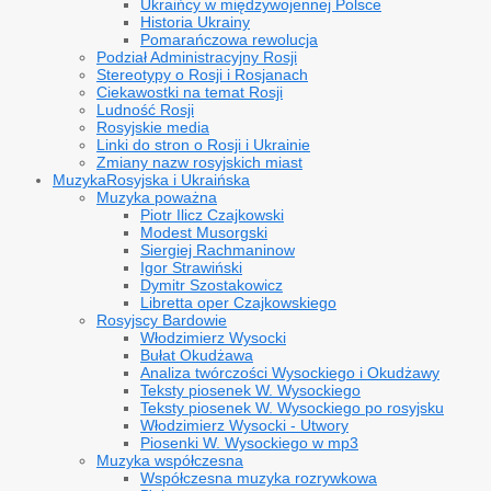
Ukraińcy w międzywojennej Polsce
Historia Ukrainy
Pomarańczowa rewolucja
Podział Administracyjny Rosji
Stereotypy o Rosji i Rosjanach
Ciekawostki na temat Rosji
Ludność Rosji
Rosyjskie media
Linki do stron o Rosji i Ukrainie
Zmiany nazw rosyjskich miast
Muzyka
Rosyjska i Ukraińska
Muzyka poważna
Piotr Ilicz Czajkowski
Modest Musorgski
Siergiej Rachmaninow
Igor Strawiński
Dymitr Szostakowicz
Libretta oper Czajkowskiego
Rosyjscy Bardowie
Włodzimierz Wysocki
Bułat Okudżawa
Analiza twórczości Wysockiego i Okudżawy
Teksty piosenek W. Wysockiego
Teksty piosenek W. Wysockiego po rosyjsku
Włodzimierz Wysocki - Utwory
Piosenki W. Wysockiego w mp3
Muzyka współczesna
Współczesna muzyka rozrywkowa