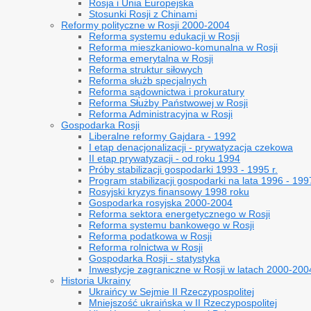
Rosja i Unia Europejska
Stosunki Rosji z Chinami
Reformy polityczne w Rosji 2000-2004
Reforma systemu edukacji w Rosji
Reforma mieszkaniowo-komunalna w Rosji
Reforma emerytalna w Rosji
Reforma struktur siłowych
Reforma służb specjalnych
Reforma sądownictwa i prokuratury
Reforma Służby Państwowej w Rosji
Reforma Administracyjna w Rosji
Gospodarka Rosji
Liberalne reformy Gajdara - 1992
I etap denacjonalizacji - prywatyzacja czekowa
II etap prywatyzacji - od roku 1994
Próby stabilizacji gospodarki 1993 - 1995 r.
Program stabilizacji gospodarki na lata 1996 - 199
Rosyjski kryzys finansowy 1998 roku
Gospodarka rosyjska 2000-2004
Reforma sektora energetycznego w Rosji
Reforma systemu bankowego w Rosji
Reforma podatkowa w Rosji
Reforma rolnictwa w Rosji
Gospodarka Rosji - statystyka
Inwestycje zagraniczne w Rosji w latach 2000-200
Historia Ukrainy
Ukraińcy w Sejmie II Rzeczypospolitej
Mniejszość ukraińska w II Rzeczypospolitej