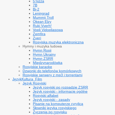
5'nizza
7B
Bi-2
Leningrad
Mummij Troll
Okean Elzy
Ruki Vverh!
Vopli Vidopliasowa
Zemfira
Zveri
Rosyjska muzyka elektroniczna
Hymny i muzyka ludowa
Hymn Rosji
Hymn Ukrainy
Hymn ZSRR
Międzynarodówka
Rosyjskie karaoke
Dzwonki do telefonów komórkowych
Rosyjskie serwery z mp3 i torrentami
Język
Kultura, Film
Język Rosyjski
Język rosyjski po rozpadzie ZSRR
Język rosyjski - informacje ogólne
Rosyjski alfabet
Język rosyjski - zasady
Pisanie na komputerze cyrylicą
Słowniki języka rosyjskiego
Życzenia po rosyjsku