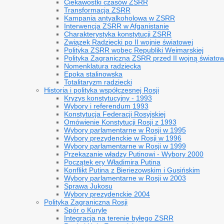
Ciekawostki czasów ZSRR
Transformacja ZSRR
Kampania antyalkoholowa w ZSRR
Interwencja ZSRR w Afganistanie
Charakterystyka konstytucji ZSRR
Związek Radziecki po II wojnie światowej
Polityka ZSRR wobec Republiki Weimarskiej
Polityka Zagraniczna ZSRR przed II wojną świato
Nomenklatura radziecka
Epoka stalinowska
Totalitaryzm radziecki
Historia i polityka współczesnej Rosji
Kryzys konstytucyjny - 1993
Wybory i referendum 1993
Konstytucja Federacji Rosyjskiej
Omówienie Konstytucji Rosji z 1993
Wybory parlamentarne w Rosji w 1995
Wybory prezydenckie w Rosji w 1996
Wybory parlamentarne w Rosji w 1999
Przekazanie władzy Putinowi - Wybory 2000
Początek ery Władimira Putina
Konflikt Putina z Bieriezowskim i Gusińskim
Wybory parlamentarne w Rosji w 2003
Sprawa Jukosu
Wybory prezydenckie 2004
Polityka Zagraniczna Rosji
Spór o Kuryle
Integracja na terenie byłego ZSRR