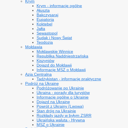
Krym
Krym - informacje ogólne
Ałuszta
Bakczysaraj
Eupatoria
Koktebel
Jałta
Sewastopol
Sudak i Nowy Świat
Teodozja
Mołdawia
Mołdawskie Winnice
Republika Naddniestrzańska
Kiszyniów
Dojazd do Mołdawii
Informacje MSZ o Mołdawii
Azja Centralna
Tadżykistan - informacje praktyczne
Podróż na Ukrainę
Podróżowanie po Ukrainie
Ukraina - porady dla turystów
Informacje ogólne o Ukrainie
Dojazd na Ukrainę
Powrót z Ukrainy (Lwowa)
Stan dróg na Ukrainie
Rozkłady jazdy w byłym ZSRR
Ukraińska waluta - Hrywna
MSZ o Ukrainie