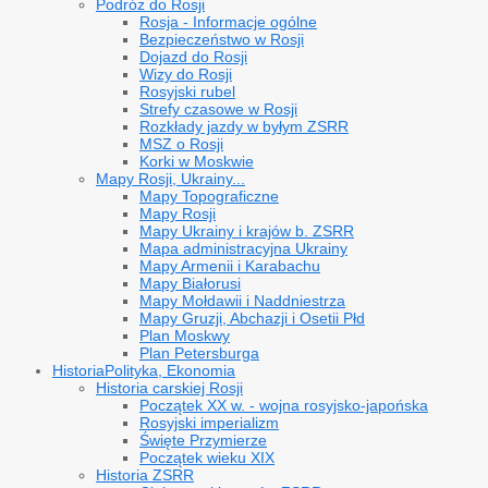
Podróż do Rosji
Rosja - Informacje ogólne
Bezpieczeństwo w Rosji
Dojazd do Rosji
Wizy do Rosji
Rosyjski rubel
Strefy czasowe w Rosji
Rozkłady jazdy w byłym ZSRR
MSZ o Rosji
Korki w Moskwie
Mapy Rosji, Ukrainy...
Mapy Topograficzne
Mapy Rosji
Mapy Ukrainy i krajów b. ZSRR
Mapa administracyjna Ukrainy
Mapy Armenii i Karabachu
Mapy Białorusi
Mapy Mołdawii i Naddniestrza
Mapy Gruzji, Abchazji i Osetii Płd
Plan Moskwy
Plan Petersburga
Historia
Polityka, Ekonomia
Historia carskiej Rosji
Początek XX w. - wojna rosyjsko-japońska
Rosyjski imperializm
Święte Przymierze
Początek wieku XIX
Historia ZSRR