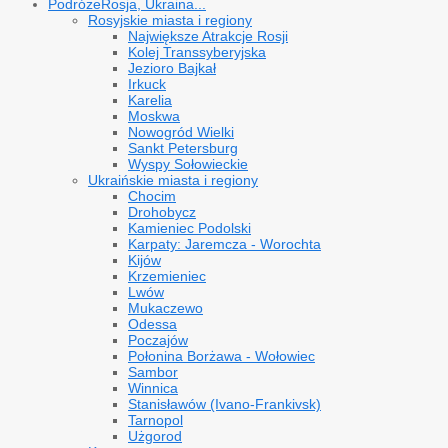
Podróże
Rosja, Ukraina...
Rosyjskie miasta i regiony
Największe Atrakcje Rosji
Kolej Transsyberyjska
Jezioro Bajkał
Irkuck
Karelia
Moskwa
Nowogród Wielki
Sankt Petersburg
Wyspy Sołowieckie
Ukraińskie miasta i regiony
Chocim
Drohobycz
Kamieniec Podolski
Karpaty: Jaremcza - Worochta
Kijów
Krzemieniec
Lwów
Mukaczewo
Odessa
Poczajów
Połonina Borżawa - Wołowiec
Sambor
Winnica
Stanisławów (Ivano-Frankivsk)
Tarnopol
Użgorod