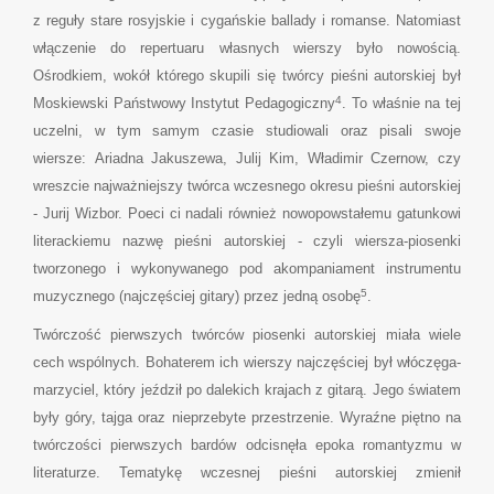
z reguły stare rosyjskie i cygańskie ballady i romanse. Natomiast
włączenie do repertuaru własnych wierszy było nowością.
Ośrodkiem, wokół którego skupili się twórcy pieśni autorskiej był
4
Moskiewski Państwowy Instytut Pedagogiczny
. To właśnie na tej
uczelni, w tym samym czasie studiowali oraz pisali swoje
wiersze: Ariadna Jakuszewa, Julij Kim, Władimir Czernow, czy
wreszcie najważniejszy twórca wczesnego okresu pieśni autorskiej
- Jurij Wizbor. Poeci ci nadali również nowopowstałemu gatunkowi
literackiemu nazwę pieśni autorskiej - czyli wiersza-piosenki
tworzonego i wykonywanego pod akompaniament instrumentu
5
muzycznego (najczęściej gitary) przez jedną osobę
.
Twórczość pierwszych twórców piosenki autorskiej miała wiele
cech wspólnych. Bohaterem ich wierszy najczęściej był włóczęga-
marzyciel, który jeździł po dalekich krajach z gitarą. Jego światem
były góry, tajga oraz nieprzebyte przestrzenie. Wyraźne piętno na
twórczości pierwszych bardów odcisnęła epoka romantyzmu w
literaturze. Tematykę wczesnej pieśni autorskiej zmienił