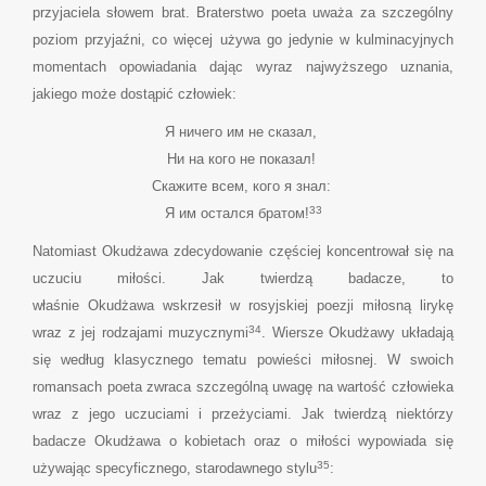
przyjaciela słowem brat. Braterstwo poeta uważa za szczególny
poziom przyjaźni, co więcej używa go jedynie w kulminacyjnych
momentach opowiadania dając wyraz najwyższego uznania,
jakiego może dostąpić człowiek:
Я ничего им не сказал,
Ни на кого не показал!
Скажите всем, кого я знал:
33
Я им остался братом!
Natomiast Okudżawa zdecydowanie częściej koncentrował się na
uczuciu miłości. Jak twierdzą badacze, to
właśnie Okudżawa wskrzesił w rosyjskiej poezji miłosną lirykę
34
wraz z jej rodzajami muzycznymi
. Wiersze Okudżawy układają
się według klasycznego tematu powieści miłosnej. W swoich
romansach poeta zwraca szczególną uwagę na wartość człowieka
wraz z jego uczuciami i przeżyciami. Jak twierdzą niektórzy
badacze Okudżawa o kobietach oraz o miłości wypowiada się
35
używając specyficznego, starodawnego stylu
: