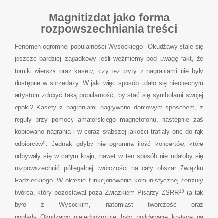
Magnitizdat jako forma
rozpowszechniania treści
Fenomen ogromnej popularności Wysockiego i Okudżawy staje się
jeszcze bardziej zagadkowy jeśli weźmiemy pod uwagę fakt, że
tomiki wierszy oraz kasety, czy też płyty z nagraniami nie były
dostępne w sprzedaży. W jaki więc sposób udało się nieobecnym
artystom zdobyć taką popularność, by stać się symbolami swojej
epoki? Kasety z nagraniami nagrywano domowym sposobem, z
reguły przy pomocy amatorskiego magnetofonu, następnie zaś
kopiowano nagrania i w coraz słabszej jakości trafiały one do rąk
9
odbiorców
. Jednak gdyby nie ogromna ilość koncertów, które
odbywały się w całym kraju, nawet w ten sposób nie udałoby się
rozpowszechnić półlegalnej twórczości na cały obszar Związku
Radzieckiego. W okresie funkcjonowania komunistycznej cenzury
10
twórca, który pozostawał poza Związkiem Pisarzy ZSRR
(a tak
było z Wysockim, natomiast twórczość oraz
poglądy Okudżawy niejednokrotnie były poddawane krytyce na