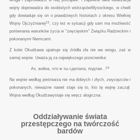
wojny doprowadza do osobistych wstrząsówWysockiego, w chwili
gdy dowiaduje się on o prawdziwych historiach z okresu Wielkiej
23
Wojny Ojczyźnianej
, czy też w sytuacji gdy sam ma możliwość
porównania warunków życia w "zwycięskim" Związku Radzieckim i
pokonanymi Niemcami.
Z kolei Okudżawa upatruje się źródła zła nie we wrogu, zaś w
samej wojnie. Uważa ją za największego przeciwnika:
24
Ах, война, что ж ты сделала, подлая...
Na wojnie według pieśniarza nie ma dobrych i złych, zwycięzców i
pokonanych, nieważne nawet staje się to, kto tę wojnę zaczął.
Wojna według Okudżawystaje się wręcz alogiczna.
Oddziaływanie świata
przestępczego na twórczość
bardów