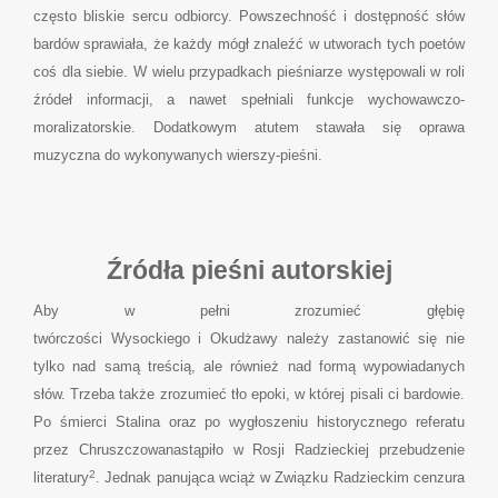
często bliskie sercu odbiorcy. Powszechność i dostępność słów
bardów sprawiała, że każdy mógł znaleźć w utworach tych poetów
coś dla siebie. W wielu przypadkach pieśniarze występowali w roli
źródeł informacji, a nawet spełniali funkcje wychowawczo-
moralizatorskie. Dodatkowym atutem stawała się oprawa
muzyczna do wykonywanych wierszy-pieśni.
Źródła pieśni autorskiej
Aby w pełni zrozumieć głębię
twórczości Wysockiego i Okudżawy należy zastanowić się nie
tylko nad samą treścią, ale również nad formą wypowiadanych
słów. Trzeba także zrozumieć tło epoki, w której pisali ci bardowie.
Po śmierci Stalina oraz po wygłoszeniu historycznego referatu
przez Chruszczowanastąpiło w Rosji Radzieckiej przebudzenie
2
literatury
. Jednak panująca wciąż w Związku Radzieckim cenzura