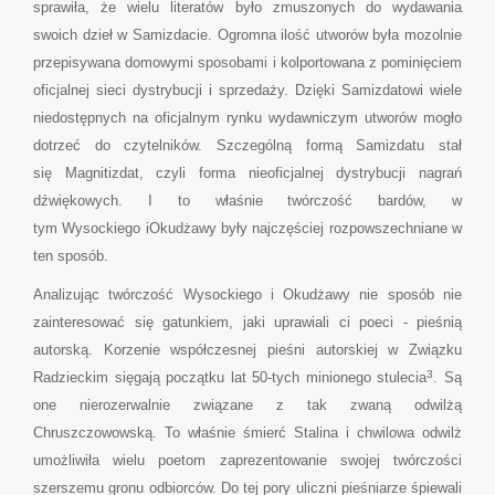
sprawiła, że wielu literatów było zmuszonych do wydawania
swoich dzieł w Samizdacie. Ogromna ilość utworów była mozolnie
przepisywana domowymi sposobami i kolportowana z pominięciem
oficjalnej sieci dystrybucji i sprzedaży. Dzięki Samizdatowi wiele
niedostępnych na oficjalnym rynku wydawniczym utworów mogło
dotrzeć do czytelników. Szczególną formą Samizdatu stał
się Magnitizdat, czyli forma nieoficjalnej dystrybucji nagrań
dźwiękowych. I to właśnie twórczość bardów, w
tym Wysockiego iOkudżawy były najczęściej rozpowszechniane w
ten sposób.
Analizując twórczość Wysockiego i Okudżawy nie sposób nie
zainteresować się gatunkiem, jaki uprawiali ci poeci - pieśnią
autorską. Korzenie współczesnej pieśni autorskiej w Związku
3
Radzieckim sięgają początku lat 50-tych minionego stulecia
. Są
one nierozerwalnie związane z tak zwaną odwilżą
Chruszczowowską. To właśnie śmierć Stalina i chwilowa odwilż
umożliwiła wielu poetom zaprezentowanie swojej twórczości
szerszemu gronu odbiorców. Do tej pory uliczni pieśniarze śpiewali