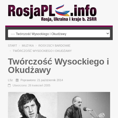
START
MUZYKA
ROSYJSCY BARDOWIE
TWÓRCZOŚĆ WYSOCKIEGO I OKUDŻAWY
Twórczość Wysockiego i
Okudżawy
LSz
Poprawiono: 21 październik 2014
Utworzono: 26 kwiecień 2005