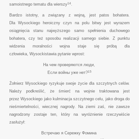
14
samoistnego tematu dla wierszy
.
Bardzo istotny, a związany z wojną, jest patos bohatera.
Dla Wysockiego heroiczny czyn na polu bitwy jest wyrazem
osiągnięcia stanu najwyższego samo spełnienia duchowego
bohatera, czy też sposobu realizacji samego siebie. Z punktu
widzenia moralności wojna staje się próbą dla
człowieka, Wysockistawia pytanie wprost:
На чем проверяются люди,
15
Если войны уже нет?
Żołnierz Wysockiego ryzykuje swoje życie dla szczytnych celów.
Należy podkreślić, że śmierć na wojnie traktowana jest
przez Wysockiego jako kulminacja szczytnego celu, jako droga do
nieśmiertelności, wiecznej nagrody. Na ziemi zaś, nie zawsze
nagrodzony zostaje ten, który na wyróżnienie rzeczywiście
zasłużył:
Встречаю я Сережку Фомина