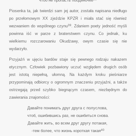
чтоб не пропасть поодиночке
Piosenka ta, jak twierdzi sam jej autor, została napisana niedługo
po przełomowym XX zjeździe KPZR i miała stać się również
39
wezwaniem do wspólnego czynu
. Zdaniem poety jedność myśli
powinna iść w parze z braterstwem czynu. Co jednak, ku
wielkiemu rozczarowaniu Okudżawy, owym czasie się nie
wydarzyło.
Przyjaźń w ujęciu bardów staje się pewnego rodzaju nakazem
etycznym. Człowiek pozbawiony uczuć względem drugich osób
jest istotą niepełną, ułomną. Na każdym kroku pieśniarze
przypominają odbiorcy o ogromnym znaczeniu przyjaźni, a także
ostrzegają przed szybko biegnącym czasem, niezbędnym do
zawierania znajomości:
Давайте понимать друг друга с полуслова,
чтоб, ошибившись раз, не ошибиться снова.
Давайте жить, во всем друг другу потакая,
40
-тем более, что жизнь короткая такая