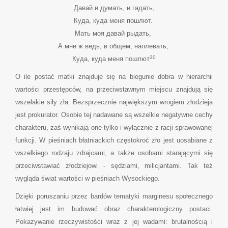
Давай и думать, и гадать,
Куда, куда меня пошлют.
Мать моя давай рыдать,
А мне ж ведь, в общем, наплевать,
30
Куда, куда меня пошлют
О ile postać matki znajduje się na biegunie dobra w hierarchii
wartości przestępców, na przeciwstawnym miejscu znajdują się
wszelakie siły zła. Bezsprzecznie największym wrogiem złodzieja
jest prokurator. Osobie tej nadawane są wszelkie negatywne cechy
charakteru, zaś wynikają one tylko i wyłącznie z racji sprawowanej
funkcji. W pieśniach błatniackich częstokroć zło jest uosabiane z
wszelkiego rodzaju zdrajcami, a także osobami starającymi się
przeciwstawiać złodziejowi - sędziami, milicjantami. Tak też
wygląda świat wartości w pieśniach Wysockiego.
Dzięki poruszaniu przez bardów tematyki marginesu społecznego
łatwiej jest im budować obraz charakterologiczny postaci.
Pokazywanie rzeczywistości wraz z jej wadami: brutalnością i