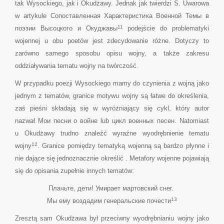
tak Wysockiego, jak i Okudżawy. Jednak jak twierdzi S. Uwarowa
w artykule Сопоставленная Характеристика Военной Темы в
11
поэзии Высоцкого и Окуджавы
podejście do problematyki
wojennej u obu poetów jest zdecydowanie różne. Dotyczy to
zarówno samego sposobu opisu wojny, a także zakresu
oddziaływania tematu wojny na twórczość.
W przypadku poezji Wysockiego mamy do czynienia z wojną jako
jednym z tematów, granice motywu wojny są łatwe do określenia,
zaś pieśni składają się w wyróżniający się cykl, który autor
nazwał Мои песни о войне lub цикл военных песен. Natomiast
u Okudżawy trudno znaleźć wyraźne wyodrębnienie tematu
12
wojny
. Granice pomiędzy tematyką wojenną są bardzo płynne i
nie dające się jednoznacznie określić . Metafory wojenne pojawiają
się do opisania zupełnie innych tematów:
Плачьте, дети! Умирает мартовский снег.
13
Мы ему воздадим генеральские почести
Zresztą sam Okudżawa był przeciwny wyodrębnianiu wojny jako