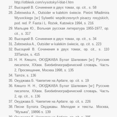
http://otblesk.com/vysotsky/i-blat-l.htm
Высоцкий В. Сочинения в двух томах, op. cit.. s. 58
Żebrowska A., Outsider w kalekim świecie. Pieśni Władimira
Wysockiego [w:] Sylwetki współczesnych pisarzy rosyjskich,
pod. red. P. Fasta i L. Rożek, Katowice 1994, s. 216
Мальцев Ю., Вольная русская литература 1955-1977, op.
cit., s. 317
Высоцкий В. Сочинения в двух томах, op. cit., s. 34
Żebrowska A., Outsider w kalekim świecie, op. cit. s. 223
Высоцкий В. Сочинения в двух томах, op. cit., s. 110
33Tamże, s. 415
H. H. Кякшто, ОКУДЖАВА Булат Шалвович [w:] Русские
писатели, XXвек. Биобиблиографический словарь. Часть
2, Просвещение, Москва 1998, s. 135
Tamże, s. 136
Окуджава Б. Чаепитие на Арбате, op. cit. s. 19
Кякшто Н. Н., ОКУДЖАВА Булат Шалвович [w:] Русские
писатели, XXвек. Биобиблиографический словарь. Часть
2, op. cit., s. 136
Окуджава Б. Чаепитие на Арбате. op. cit, s. 226
Песни Булата Окуджавы. Мелодии и тексты. Москва,
"Музыка", 19896 s. 139