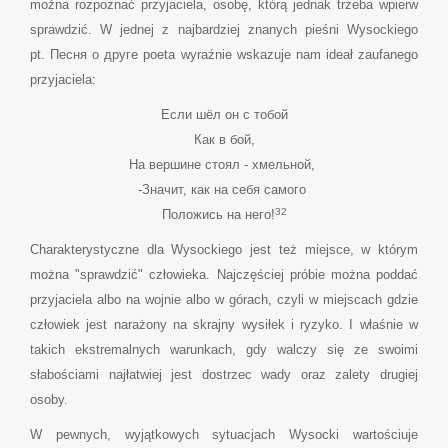
można rozpoznać przyjaciela, osobę, którą jednak trzeba wpierw
sprawdzić. W jednej z najbardziej znanych pieśni Wysockiego
pt. Песня о друге poeta wyraźnie wskazuje nam ideał zaufanego
przyjaciela:
Если шёл он с тобой
Как в бой,
На вершине стоял - хмельной,
-Значит, как на себя самого
32
Положись на него!
Charakterystyczne dla Wysockiego jest też miejsce, w którym
można "sprawdzić" człowieka. Najczęściej próbie można poddać
przyjaciela albo na wojnie albo w górach, czyli w miejscach gdzie
człowiek jest narażony na skrajny wysiłek i ryzyko. I właśnie w
takich ekstremalnych warunkach, gdy walczy się ze swoimi
słabościami najłatwiej jest dostrzec wady oraz zalety drugiej
osoby.
W pewnych, wyjątkowych sytuacjach Wysocki wartościuje