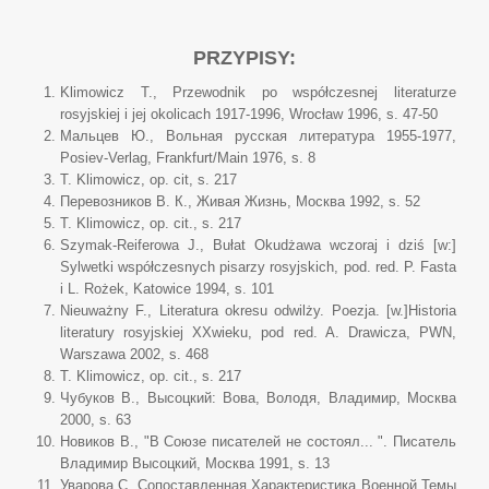
PRZYPISY:
Klimowicz Т., Przewodnik po współczesnej literaturze
rosyjskiej i jej okolicach 1917-1996, Wrocław 1996, s. 47-50
Мальцев Ю., Вольная русская литература 1955-1977,
Posiev-Verlag, Frankfurt/Main 1976, s. 8
Т. Klimowicz, op. cit, s. 217
Перевозников В. К., Живая Жизнь, Москва 1992, s. 52
Т. Klimowicz, op. cit., s. 217
Szymak-Reiferowa J., Bułat Okudżawa wczoraj i dziś [w:]
Sylwetki współczesnych pisarzy rosyjskich, pod. red. P. Fasta
i L. Rożek, Katowice 1994, s. 101
Nieuważny F., Literatura okresu odwilży. Poezja. [w.]Historia
literatury rosyjskiej XXwieku, pod red. A. Drawicza, PWN,
Warszawa 2002, s. 468
T. Klimowicz, op. cit., s. 217
Чубуков В., Высоцкий: Вова, Володя, Владимир, Москва
2000, s. 63
Новиков В., "В Союзе писателей не состоял... ". Писатель
Владимир Высоцкий, Москва 1991, s. 13
Уварова С, Сопоставленная Характеристика Военной Темы