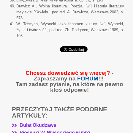
Окуджава Б. Чаепитие на Арбате. op. cit, s. 295
Drawicz A., Wolna literatura. Poezja, [w:] Historia literatury
rosyjskiej XXwieku, pod red. A. Drawicza, Warszawa 2002, s.
578
W. Tołstych, Wysocki jako fenomen kultury [w:] Wysocki,
życie i twórczość, pod red. Zb. Podgórca, Warszawa 1989, s.
108
Chcesz dowiedzieć się więcej?
-
Zapraszamy na
FORUM
!!!
Tam zadasz pytanie, na które na pewno
ktoś odpowie!
PRZECZYTAJ TAKŻE PODOBNE
ARTYKUŁY:
Bułat Okudżawa
Piosenki W. Wysockiego w mp3