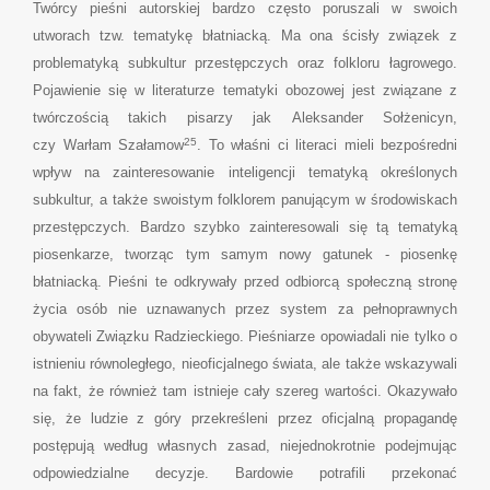
Twórcy pieśni autorskiej bardzo często poruszali w swoich
utworach tzw. tematykę błatniacką. Ma ona ścisły związek z
problematyką subkultur przestępczych oraz folkloru łagrowego.
Pojawienie się w literaturze tematyki obozowej jest związane z
twórczością takich pisarzy jak Aleksander Sołżenicyn,
25
czy Warłam Szałamow
. To właśni ci literaci mieli bezpośredni
wpływ na zainteresowanie inteligencji tematyką określonych
subkultur, a także swoistym folklorem panującym w środowiskach
przestępczych. Bardzo szybko zainteresowali się tą tematyką
piosenkarze, tworząc tym samym nowy gatunek - piosenkę
błatniacką. Pieśni te odkrywały przed odbiorcą społeczną stronę
życia osób nie uznawanych przez system za pełnoprawnych
obywateli Związku Radzieckiego. Pieśniarze opowiadali nie tylko o
istnieniu równoległego, nieoficjalnego świata, ale także wskazywali
na fakt, że również tam istnieje cały szereg wartości. Okazywało
się, że ludzie z góry przekreśleni przez oficjalną propagandę
postępują według własnych zasad, niejednokrotnie podejmując
odpowiedzialne decyzje. Bardowie potrafili przekonać