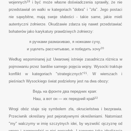
19
wojennych
i być może własne doświadczenia sprawiły, że nie
przedstawiał on walki w kategoriach "dobra" i "zła". Jego postaci
nie sąwybitne, mają swoje słabości - takie same, jakie mieli
autentyczni żołnierze. Okudżawie zdarza się nawet przedstawiać
bohaterów jako karykatury prawdziwych żołnierzy:
я ручками размахиваю, я ножками сучу,
20
и уцелеть рассчитываю, и победить хочу
Według wspominanej już Uwarowej istnieje zasadnicza różnica w
pojmowaniu przez bardów samego pojęcia wojny. Wysocki traktuje
21
konflikt w kategoriach "strategicznych"
. W wierszach i
pieśniach Wysockiego świat podzielony jest na dwa obozy:
Ведь на фронте два передних края:
22
Наш, а вот он — их передний край
Wrogi obóz staje się symbolem zła, okrucieństwa i bezprawia.
Przeciwnik określany jest pejoratywnymi określeniami. Natomiast
"my" walczymy w imię szczytnych idei, by wyzwolić ojczyznę od
wroga i zaprowadzić w niej porządek. I zapewne taka idealizacja