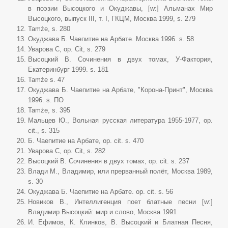
в поэзии Высоцкого и Окуджавы, [w:] Альманах Мир
Высоцкого, выпуск III, т. I, ГКЦМ, Москва 1999, s. 279
Tamże, s. 280
Окуджава Б. Чаепитие на Арбате. Москва 1996. s. 58
Уварова С, op. Cit, s. 279
Высоцкий В. Сочинения в двух томах, У-Фактория,
Екатеринбург 1999. s. 181
Tamże s. 47
Окуджава Б. Чаепитие на Арбате, "Корона-Принт", Москва
1996. s. ПО
Tamże, s. 395
Мальцев Ю., Вольная русская литература 1955-1977, op.
cit., s. 315
Б. Чаепитие на Арбате, op. cit. s. 470
Уварова С, op. Cit, s. 282
Высоцкий В. Сочинения в двух томах, op. cit. s. 237
Влади М., Владимир, или прерванный полёт, Москва 1989,
s. 30
Окуджава Б. Чаепитие на Арбате. op. cit. s. 56
Новиков В., Интеллигенция поет блатные песни [w:]
Владимир Высоцкий: мир и слово, Москва 1991
И. Ефимов, К. Клинков, В. Высоцкий и Блатная Песня,