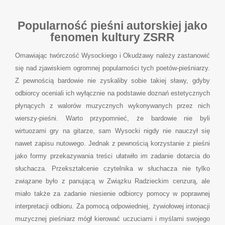
Popularność pieśni autorskiej jako
fenomen kultury ZSRR
Omawiając twórczość Wysockiego i Okudżawy należy zastanowić
się nad zjawiskiem ogromnej popularności tych poetów-pieśniarzy.
Z pewnością bardowie nie zyskaliby sobie takiej sławy, gdyby
odbiorcy oceniali ich wyłącznie na podstawie doznań estetycznych
płynących z walorów muzycznych wykonywanych przez nich
wierszy-pieśni. Warto przypomnieć, że bardowie nie byli
wirtuozami gry na gitarze, sam Wysocki nigdy nie nauczył się
nawet zapisu nutowego. Jednak z pewnością korzystanie z pieśni
jako formy przekazywania treści ułatwiło im zadanie dotarcia do
słuchacza. Przekształcenie czytelnika w słuchacza nie tylko
związane było z panującą w Związku Radzieckim cenzurą, ale
miało także za zadanie niesienie odbiorcy pomocy w poprawnej
interpretacji odbioru. Za pomocą odpowiedniej, żywiołowej intonacji
muzycznej pieśniarz mógł kierować uczuciami i myślami swojego