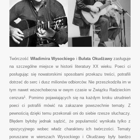
Twórczość
Władimira Wysockiego
i
Bułata Okudżawy
zasługuje
na szczególne miejsce w historii literatury XX wieku. Poeci ci
posługując się nowatorskimi sposobami przekazu treści, potrafili
dotrzeć do serc i dusz milionów odbiorców. Nie przeszkodziła im w
tym nawet wszechobecna w owym czasie w Związku Radzieckim
1
cenzura
. Pomimo pojawiających się na każdym kroku utrudnień
poeci ci potrafili mówić na zakazane powszechnie tematy. Z
pewnością dzięki temu przekonali oni do siebie rzesze słuchaczy.
Błędem byłoby jednak sądzić, że popularność wynikała tylko z
opozycyjnego wobec władz charakteru ich twórczości. Tematy
poruszane w wierszach Wysockiego i Okudżawy były bardzo