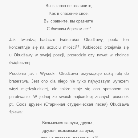
Вы в глаза ее взгляните,
Как в спасение свое,
Вы сравните, вы сравните
36
С близким берегом ее
Jak twierdzą badacze twórczości Okudżawy, poeta ten
37
koncentruje się na uczuciu miłości
. Kobiecość przejawia się
u Okudżawy w swojej poezji, przyrodzie czy nawet w choince
świątecznej.
Podobnie jak i Wysocki, Okudżawa przywiązuje dużą rolę do
braterstwa. Jest ono dla niego nie tylko najwyższym wyrazem
więzi międzyludzkiej, ale także staje się ono sposobem na
przetrwanie. W jednej ze swoich najbardziej znanych piosenek
pt. Союз друзей (Старинная студенческая песня) Okudżawa
śpiewa:
Возьмемся за руки, друзья,
друзья, возьмемся за руки,
38