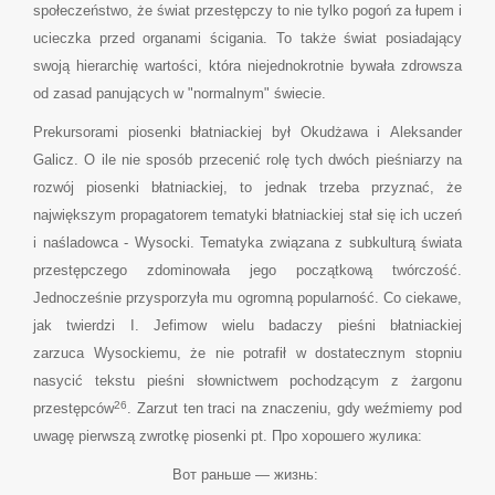
społeczeństwo, że świat przestępczy to nie tylko pogoń za łupem i
ucieczka przed organami ścigania. To także świat posiadający
swoją hierarchię wartości, która niejednokrotnie bywała zdrowsza
od zasad panujących w "normalnym" świecie.
Prekursorami piosenki błatniackiej był Okudżawa i Aleksander
Galicz. O ile nie sposób przecenić rolę tych dwóch pieśniarzy na
rozwój piosenki błatniackiej, to jednak trzeba przyznać, że
największym propagatorem tematyki błatniackiej stał się ich uczeń
i naśladowca - Wysocki. Tematyka związana z subkulturą świata
przestępczego zdominowała jego początkową twórczość.
Jednocześnie przysporzyła mu ogromną popularność. Co ciekawe,
jak twierdzi I. Jefimow wielu badaczy pieśni błatniackiej
zarzuca Wysockiemu, że nie potrafił w dostatecznym stopniu
nasycić tekstu pieśni słownictwem pochodzącym z żargonu
26
przestępców
. Zarzut ten traci na znaczeniu, gdy weźmiemy pod
uwagę pierwszą zwrotkę piosenki pt. Про хорошего жулика:
Вот раньше — жизнь: