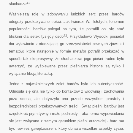
41
słuchacza
.
Ważniejszą rolę w zdobywaniu ludzkich serc przez bardów
odegrały przekazywane treści. Jak twierdzi W. Tołstych, fenomen
popularności bardów polegał na tym, że potrafili oni się stać
42
bliskimi dla setek tysięcy osób
. Przykładowo Wysocki posiadał
dar wyławiania z otaczającej go rzeczywistości pewnych zjawisk i
tematów, które następnie w formie metafor potrafił przekazać w
sposób tak ekspresywny, że słuchaczowi jego pieśni trudno było
uwierzyć, że wyśpiewane przez pieśniarza historie są tylko i
wyłącznie fikcją literacką.
Jedną z najważniejszych zalet bardów była ich autentyczność.
Odnosiła się ona nie tylko do kontaktów z widownią i zachowania
poza sceną, ale dotyczyła ona przede wszystkim prostoty i
bezpośredniości przekazywanych treści. Świat pieśni bardów jest
częstokroć prymitywny i mało podniosły. Taka forma wypowiadania
się jest związana z samym gatunkiem pieśni autorskiej - bard ma
być również gawędziarzem, który obnaża wszelkie aspekty życia,