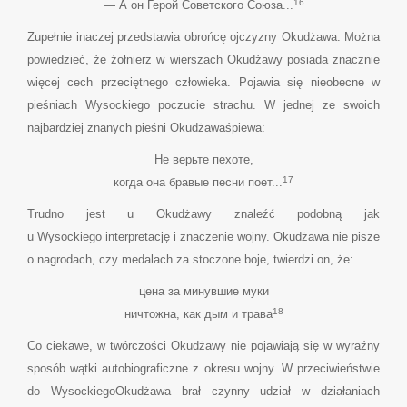
16
— А он Герой Советского Союза...
Zupełnie inaczej przedstawia obrońcę ojczyzny Okudżawa. Można
powiedzieć, że żołnierz w wierszach Okudżawy posiada znacznie
więcej cech przeciętnego człowieka. Pojawia się nieobecne w
pieśniach Wysockiego poczucie strachu. W jednej ze swoich
najbardziej znanych pieśni Okudżawaśpiewa:
Не верьте пехоте,
17
когда она бравые песни поет...
Trudno jest u Okudżawy znaleźć podobną jak
u Wysockiego interpretację i znaczenie wojny. Okudżawa nie pisze
o nagrodach, czy medalach za stoczone boje, twierdzi on, że:
цена за минувшие муки
18
ничтожна, как дым и трава
Со ciekawe, w twórczości Okudżawy nie pojawiają się w wyraźny
sposób wątki autobiograficzne z okresu wojny. W przeciwieństwie
do WysockiegoOkudżawa brał czynny udział w działaniach