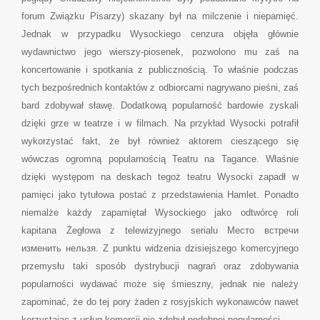
forum Związku Pisarzy) skazany był na milczenie i niepamięć.
Jednak w przypadku Wysockiego cenzura objęła głównie
wydawnictwo jego wierszy-piosenek, pozwolono mu zaś na
koncertowanie i spotkania z publicznością. To właśnie podczas
tych bezpośrednich kontaktów z odbiorcami nagrywano pieśni, zaś
bard zdobywał sławę. Dodatkową popularność bardowie zyskali
dzięki grze w teatrze i w filmach. Na przykład Wysocki potrafił
wykorzystać fakt, że był również aktorem cieszącego się
wówczas ogromną popularnością Teatru na Tagance. Właśnie
dzięki występom na deskach tegoż teatru Wysocki zapadł w
pamięci jako tytułowa postać z przedstawienia Hamlet. Ponadto
niemalże każdy zapamiętał Wysockiego jako odtwórcę roli
kapitana Żegłowa z telewizyjnego serialu Место встречи
изменить нельзя. Z punktu widzenia dzisiejszego komercyjnego
przemysłu taki sposób dystrybucji nagrań oraz zdobywania
popularności wydawać może się śmieszny, jednak nie należy
zapominać, że do tej pory żaden z rosyjskich wykonawców nawet
korzystając z usług komercji nie zdobył podobnej popularności.