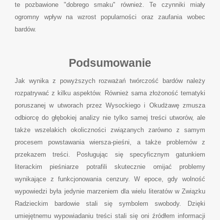
te pozbawione "dobrego smaku" również. Te czynniki miały
ogromny wpływ na wzrost popularności oraz zaufania wobec
bardów.
Podsumowanie
Jak wynika z powyższych rozważań twórczość bardów należy
rozpatrywać z kilku aspektów. Również sama złożoność tematyki
poruszanej w utworach przez Wysockiego i Okudżawę zmusza
odbiorcę do głębokiej analizy nie tylko samej treści utworów, ale
także wszelakich okoliczności związanych zarówno z samym
procesem powstawania wiersza-pieśni, a także problemów z
przekazem treści. Posługując się specyficznym gatunkiem
literackim pieśniarze potrafili skutecznie omijać problemy
wynikające z funkcjonowania cenzury. W epoce, gdy wolność
wypowiedzi była jedynie marzeniem dla wielu literatów w Związku
Radzieckim bardowie stali się symbolem swobody. Dzięki
umiejętnemu wypowiadaniu treści stali się oni źródłem informacji