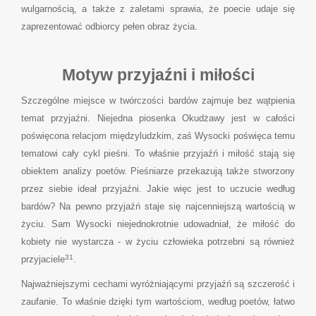
wulgarnością, a także z zaletami sprawia, że poecie udaje się
zaprezentować odbiorcy pełen obraz życia.
Motyw przyjaźni i miłości
Szczególne miejsce w twórczości bardów zajmuje bez wątpienia
temat przyjaźni. Niejedna piosenka Okudżawy jest w całości
poświęcona relacjom międzyludzkim, zaś Wysocki poświęca temu
tematowi cały cykl pieśni. To właśnie przyjaźń i miłość stają się
obiektem analizy poetów. Pieśniarze przekazują także stworzony
przez siebie ideał przyjaźni. Jakie więc jest to uczucie według
bardów? Na pewno przyjaźń staje się najcenniejszą wartością w
życiu. Sam Wysocki niejednokrotnie udowadniał, że miłość do
kobiety nie wystarcza - w życiu człowieka potrzebni są również
31
przyjaciele
.
Najważniejszymi cechami wyróżniającymi przyjaźń są szczerość i
zaufanie. To właśnie dzięki tym wartościom, według poetów, łatwo