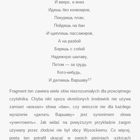
И вверх, и вниз
Идешь без конвоиров,
Покуришь план,
Пойдешь на бан
-И щиплешь пассажиров,
А на разбой
Берешь с собой
Надежную шалаву,
Потом — за грудь
Кого-нибудь,
27
И делаешь Варшаву
Fragment ten zawiera wiele słów niezrozumiałych dla przeciętnego
czytelnika. Chyba nikt spoza określonych środowisk nie używa
zamiast «вокзал» słowa «бан», czy wreszcie nie dla każdego
wyrażenie «делать Варшаву» jest synonimem słowa
«уничтожить». Jak widać na powyższym przykładzie żargon
używany przez złodziei nie był obcy Wysockiemu. Co więcej,
poeta ten potrafił ukazać w swoich pieśniach -szkicach