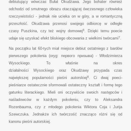
debiutujący wówczas Bułat Okudżawa. Jego bohater również
odchodzi od smutnego obrazu otaczającej ówczesnego człowieka
rzeczywistości - jednak nie ucieka on w góry, a w romantyczną
przeszłość. Okudżawa przenosi swojego odbiorcę w odległe
6
czasy Puszkina, czy też wojny domowej
. Dzięki temu poecie
7
udaje się uzyskać efekt bliskiego obcowania z wielkimi twórcami
.
Na początku lat 60-tych miał miejsce debiut ostatniego z bardów
pierwszego pokolenia (oryg: первого призыва) - Włodzimierza
Wysockiego. To właśnie na okres
działalności Wysockiego oraz Okudżawy przypada czas
8
największej popularności pieśni autorskiej
. Ci dwaj poeci-
pieśniarze ostatecznie sformowali ostateczny kształt i formę tego
gatunku literackiego. Mieli oni oczywiście swoich następców i
naśladowców w każdym pokoleniu, czy to Aleksandra
Rozenbauma, czy z młodego pokolenia Wiktora Coja i Jurija
Szewczuka. Jednakże ich twórczość znacząco różni się od
kanonu pieśni autorskiej.