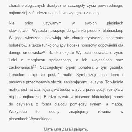
charakterologicznych drastyczne szczegóły życia powszedniego,
najbardziej zaś uderza sąsiedztwo występku z cnotą.
Nie tylko używanym w swoich pieśniach
słownictwem Wysocki nawiązuje do gatunku piosenki błatniackiej.
W jego wierszach pojawiają się charakterystyczne schematy
bohaterów, a także funkcjonujący kodeks honorowy odpowiedni dla
28
danego środowiska
. Bardzo często Wysocki opowiada o życiu
ludzi z marginesu społecznego, o ich zwyczajach oraz
29
zachowaniach
. Szczególnym typem bohatera w tym gatunku
literackim staje się postać matki. Symbolizuje ona dobro i
pasywnie przeciwstawia się złu zabierającemu jej syna. To właśnie
matka jest najważniejszą wartością w życiu przestępcy, rozłąka z
nią boli najbardziej. Bardzo często w piosence błatniackiej mamy
do czynienia z formą dialogu pomiędzy synem, a matką.
Wszystkie te cechy znajdujemy również w
piosenkach Wysockiego:
Мать моя давай рыдать,