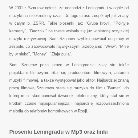
W 2001 r. Sznurow ogłosił, że odchodzi z Leningradu i w ogóle od
muzyki na nieokreślony czas. Do tego czasu zespół był już znany
w całym b. ZSRR. Takie piosenki jak: "Grupa krovi", "Połnyje
karmany", "Daczniki" na trwałe wpisały się już w historię rosyjskiej
muzyki rozrywkowej. Sam Sznurow szybko powrócił do pracy w
zespole, co zaowocowało największymi przebojami: "Www", "Mnie
by w niebo", "Money", "Złaja pulja".
Sam Sznurow poza pracą w Leningradzie zajął się także
projektami filmowymi. Stał się producentem filmowym, autorem
muzyki filmowej, a także występował jako aktor. Najbardziej znaną
pracą filmową Sznurowa stała się muzyka do filmu "Bumer", do
której m.in. skomponował dzwonek telefoniczny, który stał się w
krótkim czasie najpopularniejszą i najbardziej rozpowszechniona
melodią do telefonów komórkowych w Rosji.
Piosenki Leningradu w Mp3 oraz linki