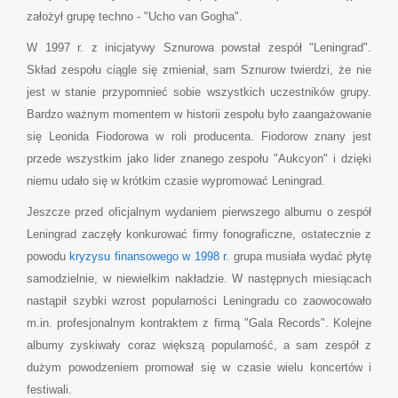
założył grupę techno - "Ucho van Gogha".
W 1997 r. z inicjatywy Sznurowa powstał zespół "Leningrad".
Skład zespołu ciągle się zmieniał, sam Sznurow twierdzi, że nie
jest w stanie przypomnieć sobie wszystkich uczestników grupy.
Bardzo ważnym momentem w historii zespołu było zaangażowanie
się Leonida Fiodorowa w roli producenta. Fiodorow znany jest
przede wszystkim jako lider znanego zespołu "Aukcyon" i dzięki
niemu udało się w krótkim czasie wypromować Leningrad.
Jeszcze przed oficjalnym wydaniem pierwszego albumu o zespół
Leningrad zaczęły konkurować firmy fonograficzne, ostatecznie z
powodu
kryzysu finansowego w 1998 r.
grupa musiała wydać płytę
samodzielnie, w niewielkim nakładzie. W następnych miesiącach
nastąpił szybki wzrost popularności Leningradu co zaowocowało
m.in. profesjonalnym kontraktem z firmą "Gala Records". Kolejne
albumy zyskiwały coraz większą popularność, a sam zespół z
dużym powodzeniem promował się w czasie wielu koncertów i
festiwali.