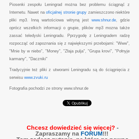
Piosenki zespołu Leningrad można bez problemu ściągnąć z
Internetu. Nawet na
oficjalnej stronie grupy
zamieszczono niektóre
pliki mp3. Inną wartościowa witryną jest
www.shnur.de
, gdzie
oprócz wszelkich informacji o grupie, plików mp3 mozna także
zassać teledyski Leningradu. Pprzygodę z Leningradem radzę
rozpocząć od zapoznania się z największymi przebojami: "Www",
"Mnie by w niebo", "Money", "Złaja pulja", "Grupa krovi", "Połnyje
karmany", "Daczniki"
Tradycyjnie też pliki z utworami Leningradu są do ściągnięcia z
serwisu
www.zvuki.ru
Fotografia pochodzi ze strony www.shnur.de
Chcesz dowiedzieć się więcej?
-
Zapraszamy na
FORUM
!!!