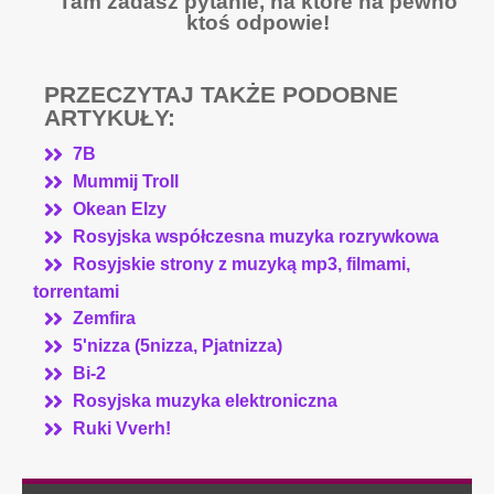
Tam zadasz pytanie, na które na pewno
ktoś odpowie!
PRZECZYTAJ TAKŻE PODOBNE
ARTYKUŁY:
7B
Mummij Troll
Okean Elzy
Rosyjska współczesna muzyka rozrywkowa
Rosyjskie strony z muzyką mp3, filmami,
torrentami
Zemfira
5'nizza (5nizza, Pjatnizza)
Bi-2
Rosyjska muzyka elektroniczna
Ruki Vverh!