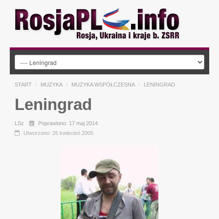
START
MUZYKA
MUZYKA WSPÓŁCZESNA
LENINGRAD
Leningrad
LSz
Poprawiono: 17 maj 2014
Utworzono: 26 kwiecień 2005