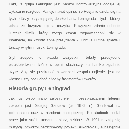
Fakt, iż grupa Leningrad jest bardzo kontrowersyjna dodaje jej
wyłącznie rozgłosu. Panuje nawet opinia, że Rosjanie dzielą się na
tych, którzy przyznają się do słuchania Leningradu i tych, którzy
udają, że brzydzą się tą muzyką. Powyższe zdanie dobitnie
ilustruje filmik, który swego czasu rozpowszechnił się w
Internecie, na którym żona prezydenta - Ludmiła Putina śpiewa i
tańczy w rytm muzyki Leningradu.
Styl zespołu to przede wszystkim teksty przesycone
przekleństwami, które w opinii słuchaczy są bardzo zgrabnie
użyte. Aby się przekonać o wartości zespołu najlepiej jest na
własne uszy posłuchać choćby fragmentów utworów.
Historia grupy Leningrad
Jak już wspomniano założycielem i bezsprzecznym liderem
zespołu jest Siergiej Sznurow (ur. 1973 r.). Studiował na
politechnice oraz w akademii teologicznej. Po studiach podjąl
pracę jako stróż, tragarz, stolarz, szklarz. W 1991 r. zajął się
muzyką. Stworzył hardcore-owy projekt "Alkorepica", a następnie