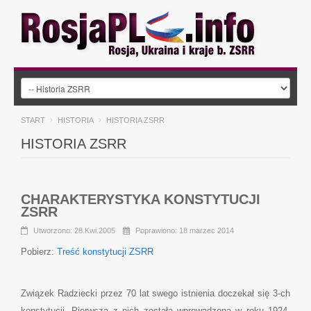
START
HISTORIA
HISTORIA ZSRR
HISTORIA ZSRR
CHARAKTERYSTYKA KONSTYTUCJI
ZSRR
Utworzono: 28.Kwi.2005
Poprawiono: 18 marzec 2014
Pobierz:
Treść konstytucji ZSRR
Związek Radziecki przez 70 lat swego istnienia doczekał się 3-ch
konstytucji. Pierwsza z nich została wprowadzona w roku 1924.