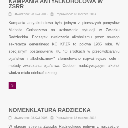
KAMPANIA ANTYALKOHOLOWA W
ZSRR
Utworzono: 28.Kwi.2005
Poprawiono: 18 marzec 2014
Kampania antyalkoholowa była jednym z pierwszych pomysłów
Michaiła Gorbaczowa na uzdrowienie sytuacji w Związku
Radzieckim. Początek zwalczania alkoholizmu przez nowego
sekretarza generalnego KC KPZR to połowa 1985 roku. W
specjalnym postanowieniu KC "O środkach w przeciwdziałaniu
pijaństwu i alkoholizmowi" sformułowano najważniejsze cele i
metody zwalczania pijaństwa. Osobom nadużywającym alkohol
władza miała odebrać szereg
NOMENKLATURA RADZIECKA
Utworzono: 28.Kwi.2005
Poprawiono: 18 marzec 2014
W okresie istnienia Związku Radzieckiego jednym z najczęściej