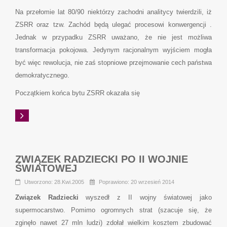
Na przełomie lat 80/90 niektórzy zachodni analitycy twierdzili, iż
ZSRR oraz tzw. Zachód będą ulegać procesowi konwergencji .
Jednak w przypadku ZSRR uważano, że nie jest możliwa
transformacja pokojowa. Jedynym racjonalnym wyjściem mogła
być więc rewolucja, nie zaś stopniowe przejmowanie cech państwa
demokratycznego.
Początkiem końca bytu ZSRR okazała się
ZWIĄZEK RADZIECKI PO II WOJNIE
ŚWIATOWEJ
Utworzono: 28.Kwi.2005
Poprawiono: 20 wrzesień 2014
Związek Radziecki
wyszedł z II wojny światowej jako
supermocarstwo. Pomimo ogromnych strat (szacuje się, że
zginęło nawet 27 mln ludzi) zdołał wielkim kosztem zbudować