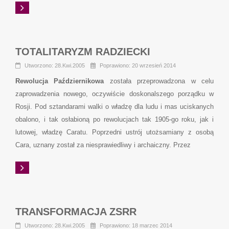
TOTALITARYZM RADZIECKI
Utworzono: 28.Kwi.2005
Poprawiono: 20 wrzesień 2014
Rewolucja Październikowa
została przeprowadzona w celu
zaprowadzenia nowego, oczywiście doskonalszego porządku w
Rosji. Pod sztandarami walki o władzę dla ludu i mas uciskanych
obalono, i tak osłabioną po rewolucjach tak 1905-go roku, jak i
lutowej, władzę Caratu. Poprzedni ustrój utożsamiany z osobą
Cara, uznany został za niesprawiedliwy i archaiczny. Przez
TRANSFORMACJA ZSRR
Utworzono: 28.Kwi.2005
Poprawiono: 18 marzec 2014