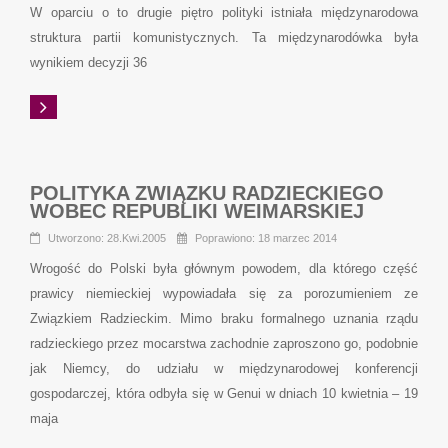
W oparciu o to drugie piętro polityki istniała międzynarodowa
struktura partii komunistycznych. Ta międzynarodówka była
wynikiem decyzji 36
POLITYKA ZWIĄZKU RADZIECKIEGO
WOBEC REPUBLIKI WEIMARSKIEJ
Utworzono: 28.Kwi.2005
Poprawiono: 18 marzec 2014
Wrogość do Polski była głównym powodem, dla którego część
prawicy niemieckiej wypowiadała się za porozumieniem ze
Związkiem Radzieckim. Mimo braku formalnego uznania rządu
radzieckiego przez mocarstwa zachodnie zaproszono go, podobnie
jak Niemcy, do udziału w międzynarodowej konferencji
gospodarczej, która odbyła się w Genui w dniach 10 kwietnia – 19
maja