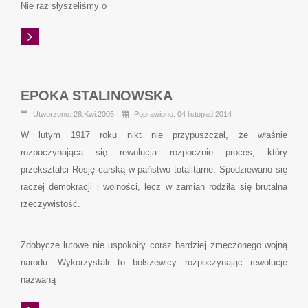
Nie raz słyszeliśmy o
EPOKA STALINOWSKA
Utworzono: 28.Kwi.2005
Poprawiono: 04 listopad 2014
W lutym 1917 roku nikt nie przypuszczał, że właśnie
rozpoczynająca się rewolucja rozpocznie proces, który
przekształci Rosję carską w państwo totalitarne. Spodziewano się
raczej demokracji i wolności, lecz w zamian rodziła się brutalna
rzeczywistość.
Zdobycze lutowe nie uspokoiły coraz bardziej zmęczonego wojną
narodu. Wykorzystali to bolszewicy rozpoczynając rewolucję
nazwaną