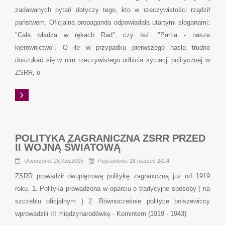
zadawanych pytań dotyczy tego, kto w rzeczywistości rządził
państwem. Oficjalna propaganda odpowiadała utartymi sloganami:
"Cała władza w rękach Rad", czy też: "Partia - nasze
kierownictwo". O ile w przypadku pierwszego hasła trudno
doszukać się w nim rzeczywistego odbicia sytuacji politycznej w
ZSRR, o
POLITYKA ZAGRANICZNA ZSRR PRZED
II WOJNĄ ŚWIATOWĄ
Utworzono: 28.Kwi.2005
Poprawiono: 18 marzec 2014
ZSRR prowadził dwupiętrową politykę zagraniczną już od 1919
roku. 1. Polityka prowadzona w oparciu o tradycyjne sposoby ( na
szczeblu oficjalnym ) 2. Równocześnie polityce bolszewiccy
wprowadzili III międzynarodówkę - Komintern (1919 - 1943)