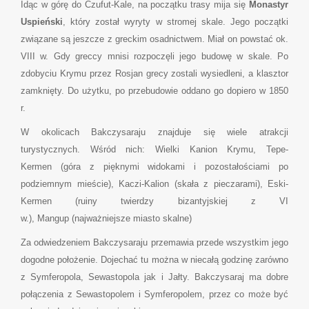
Idąc w górę do Czufut-Kale, na początku trasy mija się
Monastyr
Uspieński
, który został wyryty w stromej skale. Jego początki
związane są jeszcze z greckim osadnictwem. Miał on powstać ok.
VIII w. Gdy greccy mnisi rozpoczęli jego budowę w skale. Po
zdobyciu Krymu przez Rosjan grecy zostali wysiedleni, a klasztor
zamknięty. Do użytku, po przebudowie oddano go dopiero w 1850
r.
W okolicach Bakczysaraju znajduje się wiele atrakcji
turystycznych. Wśród nich: Wielki Kanion Krymu, Tepe-
Kermen (góra z pięknymi widokami i pozostałościami po
podziemnym mieście), Kaczi-Kalion (skała z pieczarami), Eski-
Kermen (ruiny twierdzy bizantyjskiej z VI
w.), Mangup (najważniejsze miasto skalne)
Za odwiedzeniem Bakczysaraju przemawia przede wszystkim jego
dogodne położenie. Dojechać tu można w niecałą godzinę zarówno
z Symferopola, Sewastopola jak i Jałty. Bakczysaraj ma dobre
połączenia z Sewastopolem i Symferopolem, przez co może być