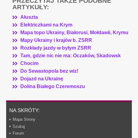
PRZECZYTAJ TAKŻE PODOBNE
ARTYKUŁY:
Ałuszta
Elektriczkami na Krym
Mapa topo Ukrainy, Białorusi, Mołdawii, Krymu
Mapy Ukrainy i krajów b. ZSRR
Rozkłady jazdy w byłym ZSRR
Tam, gdzie nic nie ma: Oczaków, Skadowsk
Chocim
Do Sewastopola bez wiz!
Dojazd na Ukrainę
Dolina Białego Czeremoszu
NA SKRÓTY:
Mapa Strony
Szukaj
Forum