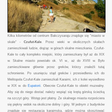
Kilka kilometrów od centrum Bakczysaraju znajduje się "miasto w
skale" -
Czufut-Kale
. Przez wieki w okolicznych skałach
zamieszkiwali ludzie, drążąc w górach skalne mieszkania. Czufut-
Kale to cały kompleks miejski, który zamieszkany był aż do XIX
w. Skalne miasto powstało ok. VI w., aż do XVIII w. Było
zamieszkiwane głównie przez greków, którzy znaleźli tutaj
schronienie. Po usunięciu stąd greków i przesiedleniu ich do
Melitopola Czufut-Kale zamieszkali Karaimi, ich z kolei wysiedlono
w XIX w. do
Eupatorii
. Obecnie Czufut-Kale to obiekt muzealny.
Aby się do niego dostać należy wspiąć się krętą górską ścieżką
na szczyt góry. Wstęp jest płatny. Ze skalnego miasta rozpościera
się piękny widok na okoliczne doliny i góry. W jednym z budynków
znajduje się restauracja karaimska, gdzie można skosztować