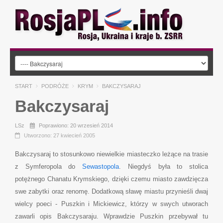
START
PODRÓŻE
KRYM
BAKCZYSARAJ
Bakczysaraj
LSz
Poprawiono: 20 wrzesień 2014
Utworzono: 27 kwiecień 2005
Bakczysaraj to stosunkowo niewielkie miasteczko leżące na trasie
z Symferopola do
Sewastopola
. Niegdyś była to stolica
potężnego Chanatu Krymskiego, dzięki czemu miasto zawdzięcza
swe zabytki oraz renomę. Dodatkową sławę miastu przynieśli dwaj
wielcy poeci - Puszkin i Mickiewicz, którzy w swych utworach
zawarli opis Bakczysaraju. Wprawdzie Puszkin przebywał tu