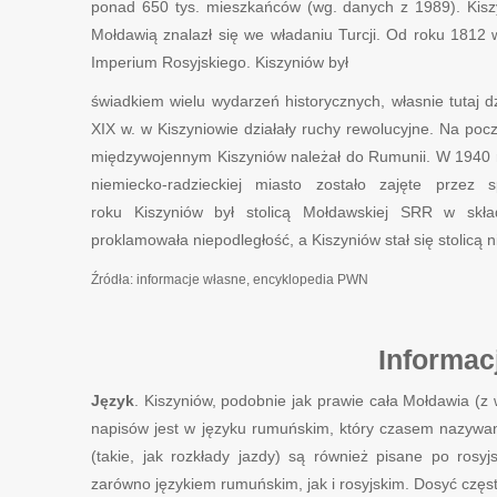
ponad 650 tys. mieszkańców (wg. danych z 1989). Kisz
Mołdawią znalazł się we władaniu Turcji. Od roku 1812 
Imperium Rosyjskiego. Kiszyniów był
świadkiem wielu wydarzeń historycznych, własnie tutaj 
XIX w. w Kiszyniowie działały ruchy rewolucyjne. Na po
międzywojennym Kiszyniów należał do Rumunii. W 1940 r
niemiecko-radzieckiej miasto zostało zajęte prz
roku Kiszyniów był stolicą Mołdawskiej SRR w skł
proklamowała niepodległość, a Kiszyniów stał się stolicą 
Źródła: informacje własne, encyklopedia PWN
Informacj
Język
. Kiszyniów, podobnie jak prawie cała Mołdawia (
napisów jest w języku rumuńskim, który czasem nazywany
(takie, jak rozkłady jazdy) są również pisane po rosy
zarówno językiem rumuńskim, jak i rosyjskim. Dosyć częs