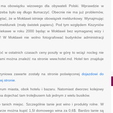
 ma obowiązku wizowego dla obywateli Polski. Wprawdzie w
 trzeba było się długo tłumaczyć. Obecnie nie ma już problemów,
iętać, że w Mołdawii istnieje obowiązek meldunkowy. Wynajmując
o meldunek (mały świstek papieru). Pod tym względem Kiszyniów
 ciekawe w roku 2000 będąc w Mołdawii bez wymaganej wizy i
 W Mołdawii nie wolno fotografować budynków administracji
hoć w ostatnich czasach ceny poszły w górę to wciąż nocleg nie
nami można znaleźć na stronie www.hotel.md. Hotel ten znajduje
zyniowa zawarte zostały na stronie poświęconej
dojazdowi do
tej stronie
.
um miasta, obok hotelu i bazaru. Natomiast dworzec kolejowy
na dojechać tam trolejbusem lub jednym z wielu busików.
 tanich miejsc. Szczególnie tanie jest wino i produkty rolne. W
azarze można kupić 1,5l domowego wina za 0,6$. Bardzo tanie są