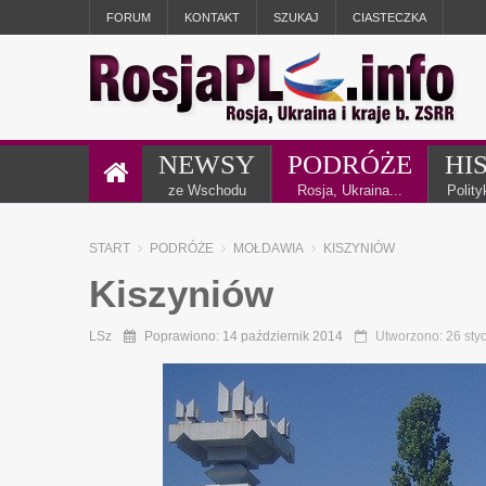
FORUM
KONTAKT
SZUKAJ
CIASTECZKA
NEWSY
PODRÓŻE
HI
ze Wschodu
Rosja, Ukraina...
Polit
START
PODRÓŻE
MOŁDAWIA
KISZYNIÓW
Kiszyniów
LSz
Poprawiono: 14 październik 2014
Utworzono: 26 sty