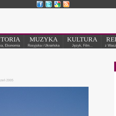
STORIA
MUZYKA
KULTURA
RE
yka, Ekonomia
Rosyjska i Ukraińska
Język, Film...
z Wasz
czeń 2005