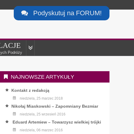
Podyskutuj na FORUM!

LACJE
ych Podróży
NAJNOWSZE ARTYKUŁY
Kontakt z redakcją
niedziela, 25 marzec 2018
Nikołaj Miaskowski – Zapomniany Bezmiar
niedziela, 25 wrzesień 2016
Eduard Artemiew – Towarzysz wielkiej trójki
niedziela, 06 marzec 2016