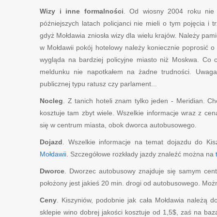
Wizy i inne formalności
. Od wiosny 2004 roku nie
późniejszych latach policjanci nie mieli o tym pojęcia i
gdyż Mołdawia zniosła wizy dla wielu krajów. Należy pam
w Mołdawii pokój hotelowy należy koniecznie poprosić 
wygląda na bardziej policyjne miasto niż Moskwa. Co
meldunku nie napotkałem na żadne trudności. Uwaga!
publicznej typu ratusz czy parlament...
Nocleg
. Z tanich hoteli znam tylko jeden - Meridian. C
kosztuje tam zbyt wiele. Wszelkie informacje wraz z ce
się w centrum miasta, obok dworca autobusowego.
Dojazd
. Wszelkie informacje na temat dojazdu do Kis
Mołdawii
. Szczegółowe rozkłady jazdy znaleźć można na
Dworce
. Dworzec autobusowy znajduje się samym centr
położony jest jakieś 20 min. drogi od autobusowego. Moż
Ceny
. Kiszyniów, podobnie jak cała Mołdawia należą do
sklepie wino dobrej jakości kosztuje od 1,5$, zaś na b