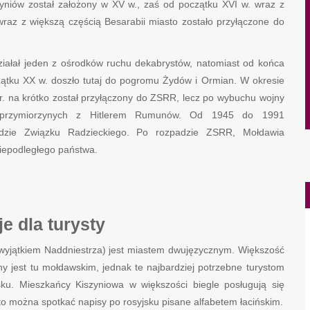
yniów został założony w XV w., zaś od początku XVI w. wraz z
wraz z większą częścią Besarabii miasto zostało przyłączone do
działał jeden z ośrodków ruchu dekabrystów, natomiast od końca
czątku XX w. doszło tutaj do pogromu Żydów i Ormian. W okresie
. na krótko został przyłączony do ZSRR, lecz po wybuchu wojny
ez sprzymiorzynych z Hitlerem Rumunów. Od 1945 do 1991
adzie Związku Radzieckiego. Po rozpadzie ZSRR, Mołdawia
niepodległego państwa.
e dla turysty
z wyjątkiem Naddniestrza) jest miastem dwujęzycznym. Większość
 jest tu mołdawskim, jednak te najbardziej potrzebne turystom
jsku. Mieszkańcy Kiszyniowa w większości biegle posługują się
to można spotkać napisy po rosyjsku pisane alfabetem łacińskim.