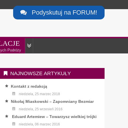
Podyskutuj na FORUM!

LACJE
ych Podróży
NAJNOWSZE ARTYKUŁY
Kontakt z redakcją
niedziela, 25 marzec 2018
Nikołaj Miaskowski – Zapomniany Bezmiar
niedziela, 25 wrzesień 2016
Eduard Artemiew – Towarzysz wielkiej trójki
niedziela, 06 marzec 2016