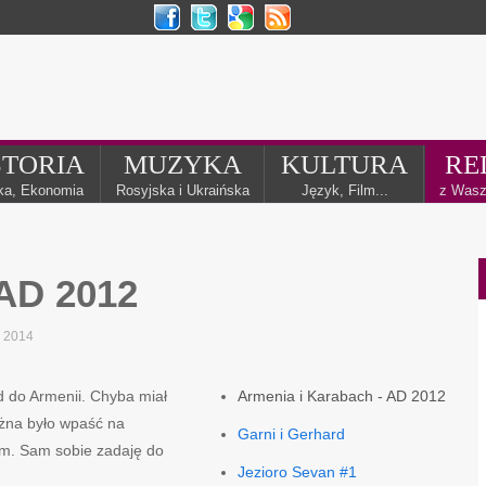
STORIA
MUZYKA
KULTURA
RE
yka, Ekonomia
Rosyjska i Ukraińska
Język, Film...
z Wasz
 AD 2012
j 2014
d do Armenii. Chyba miał
Armenia i Karabach - AD 2012
ożna było wpaść na
Garni i Gerhard
em. Sam sobie zadaję do
Jezioro Sevan #1