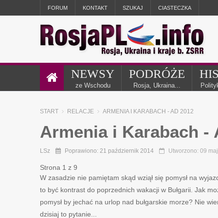
FORUM
KONTAKT
SZUKAJ
CIASTECZKA
NEWSY
PODRÓŻE
HI
ze Wschodu
Rosja, Ukraina...
Polit
START
RELACJE
ARMENIA I KARABACH - AD 2012
Armenia i Karabach -
LSz
Poprawiono: 21 październik 2014
Utworzono: 09 ma
Strona 1 z 9
W zasadzie nie pamiętam skąd wziął się pomysł na wyjaz
to być kontrast do poprzednich wakacji w Bułgarii. Jak m
pomysł by jechać na urlop nad bułgarskie morze? Nie wi
dzisiaj to pytanie...