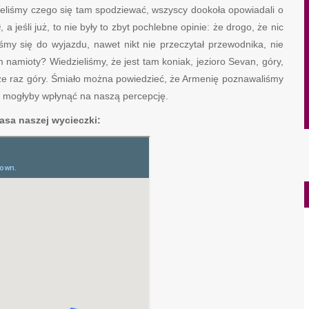
zieliśmy czego się tam spodziewać, wszyscy dookoła opowiadali o
 a jeśli już, to nie były to zbyt pochlebne opinie: że drogo, że nic
iśmy się do wyjazdu, nawet nikt nie przeczytał przewodnika, nie
 namioty? Wiedzieliśmy, że jest tam koniak, jezioro Sevan, góry,
zcze raz góry. Śmiało można powiedzieć, że Armenię poznawaliśmy
re mogłyby wpłynąć na naszą percepcję.
rasa naszej wycieczki: