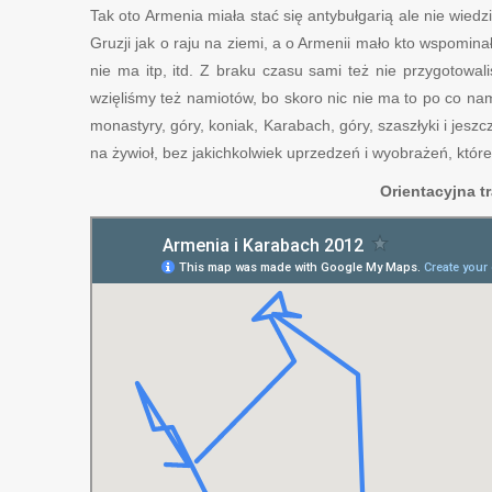
Tak oto Armenia miała stać się antybułgarią ale nie wied
Gruzji jak o raju na ziemi, a o Armenii mało kto wspominał,
nie ma itp, itd. Z braku czasu sami też nie przygotowal
wzięliśmy też namiotów, bo skoro nic nie ma to po co nam
monastyry, góry, koniak, Karabach, góry, szaszłyki i jes
na żywioł, bez jakichkolwiek uprzedzeń i wyobrażeń, któ
Orientacyjna t