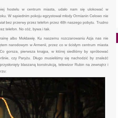
niej hostelu w centrum miasta, udało nam się ulokować w
bloku. W sąsiednim pokoju egzystował młody Ormianin Celowo nie
ał bez przerwy przez telefon przez 48h naszego pobytu. Trudno
z telefon. No cóż, bywa i tak.
Ukrainę albo Mołdawię. Ku naszemu rozczarowaniu Azja nas nie
iętem narodowym w Armenii, przez co w ścisłym centrum miasta
. Co gorsza, pierwsza knajpa, w której siedliśmy by spróbować
rlinie, czy Paryżu. Długo musieliśmy się nachodzić by znaleźć
rzysłonięty blaszaną konstrukcją, telewizor Rubin na zewnątrz i
rzu: