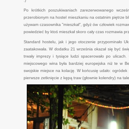
:)
Po krótkich poszukiwaniach zarezerwowanego wcześ
przerobionym na hostel mieszkaniu na ostatnim piętrze 
używam czasownika "mieszkał", gdyż ów człowiek rozmawi
powiedzieć by ktoś mieszkał skoro cały czas rozmawia prze
Standard hostelu, jak i jego otoczenie przypominało 
zaatakowała. W dodatku 21 września okazał się być św
trwały imprezy i tysiące ludzi spacerowało po ulicach
miejscowego wina była bardziej europejska niż te w Be
swojskie miejsce na kolację. W końcusię udało: ogródek p
pierwsze zetknięcie z kępą traw (głownie kolendry) na tale