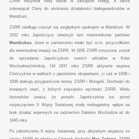
ZSRR odzyskał swój udział w zarządzie koleją, a także
zobowiązał Chiny do ukrócenia działalności białogwardzistów w
Mandżurii.
ZSRR niedługo cieszył się względnym spokojem w Mandżurii. W
1932 roku Japończycy utworzyli tam marionetkowe państwo
Mandżukuo
, ktore w zamierzeniu miało być m.in. przyczółkiem
dla ewentualnej inwazji na ZSRR. W 1935 ZSRR zmuszony został
do sprzedania Japończykom swoich udziałów w Kolei
Wschodniochińskiej. Od 1937 roku ZSRR aktywnie wspiera
Chińczyków w walkach z japońskimi okupantami, ci zaś w 1938 i
1939 atakują przygraniczne tereny ZSRR i Mongolii. Dochodzi do
krwawych starć, z których zwycięsko wychodzi ZSRR. Wielu
historyków uważa, że porażki Japończyków tuz przed
rozpoczęciem II Wojny Światowej miały niebagatelny wpływ na
brak działać wojennych na radzieckim Dalekim Wschodzie aż do
1945 roku.
Po zakończeniu II wojny światowej, przy aktywnym wsparciu ze
strony ZSRR do władzy w Chinach dochodzi
Mao Zedong
. ZSRR