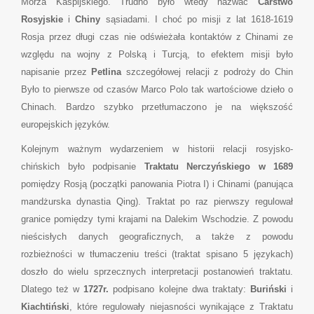
Morza Kaspijskiego. Trudno było wtedy nazwać
Carstwo
Rosyjskie
i
Chiny
sąsiadami. I choć po misji z lat 1618-1619
Rosja przez długi czas nie odświeżała kontaktów z Chinami ze
względu na wojny z Polską i Turcją, to efektem misji było
napisanie przez
Petlina
szczegółowej relacji z podroży do Chin
Było to pierwsze od czasów Marco Polo tak wartościowe dzieło o
Chinach. Bardzo szybko przetłumaczono je na większość
europejskich języków.
Kolejnym ważnym wydarzeniem w historii relacji rosyjsko-
chińskich było podpisanie
Traktatu Nerczyńskiego w 1689
pomiędzy Rosją (początki panowania Piotra I) i Chinami (panująca
mandżurska dynastia Qing). Traktat po raz pierwszy regulował
granice pomiędzy tymi krajami na Dalekim Wschodzie. Z powodu
nieścisłych danych geograficznych, a także z powodu
rozbieżności w tłumaczeniu treści (traktat spisano 5 językach)
doszło do wielu sprzecznych interpretacji postanowień traktatu.
Dlatego też w
1727r.
podpisano kolejne dwa traktaty:
Buriński
i
Kiachtiński
, które regulowały niejasności wynikające z Traktatu