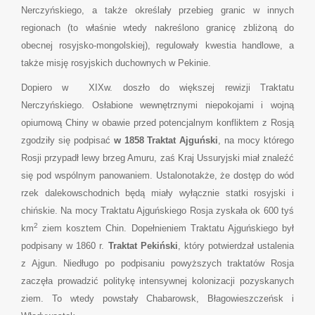
Nerczyńskiego, a także określały przebieg granic w innych
regionach (to właśnie wtedy nakreślono granicę zbliżoną do
obecnej rosyjsko-mongolskiej), regulowały kwestia handlowe, a
także misję rosyjskich duchownych w Pekinie.
Dopiero w XIXw. doszło do większej rewizji Traktatu
Nerczyńskiego. Osłabione wewnętrznymi niepokojami i wojną
opiumową Chiny w obawie przed potencjalnym konfliktem z Rosją
zgodziły się podpisać
w 1858 Traktat Ajguński
, na mocy którego
Rosji przypadł lewy brzeg Amuru, zaś Kraj Ussuryjski miał znaleźć
się pod wspólnym panowaniem. Ustalonotakże, że dostęp do wód
rzek dalekowschodnich będą miały wyłącznie statki rosyjski i
chińskie. Na mocy Traktatu Ajguńskiego Rosja zyskała ok 600 tyś
2
km
ziem kosztem Chin. Dopełnieniem Traktatu Ajguńskiego był
podpisany w 1860 r.
Traktat Pekiński
, który potwierdzał ustalenia
z Ajgun. Niedługo po podpisaniu powyższych traktatów Rosja
zaczęła prowadzić politykę intensywnej kolonizacji pozyskanych
ziem. To wtedy powstały Chabarowsk, Błagowieszczeńsk i