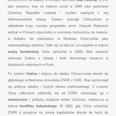
jako pierwszy kraj na świecie uznał w 1949 roku powstanie
Chińskiej Republiki Ludowej i szybko nawiązał z nią
dobrosąsiedzkie relacje. Sowieci pomogli Chińczykom w
odbudowie kraju, rozwoju gospodarki, armii. Związek Radziecki
widział w Chinach sojusznika w szerzeniu komunizmu na świecie,
w dodatku nie traktowano w Moskwie Chińczyków jako
równorzędnego partnera. Dało się to odczuć szczególnie w trakcie
wojny koreańskiej
, która wybuchła w 1950r. Mao oskarżył
wówczas Stalina o zdradę i brak obiecanego wsparcia w
działaniach wojennych w Korei.
Po śmierci
Stalina
i dojściu do władzy Chruszczowa doszło do
głębokiego ochłodzenia stosunków ZSRR z ChRL. Mao sprzeciwiał
się polityce odwilży i krytyki okresu stalinowskiego. Z czasem
Chiny całkowicie odwróciły się od ZSRR, oskarżając go o
rewizjonizm
i politykę ustępstw wobec Zachodu, zwłaszcza w
trakcie
konfliktu kubańskiego
. W 1963, gdy Chiny oskarżyły
ZSRR o przejście na stronę kapitalistów doszło de facto do