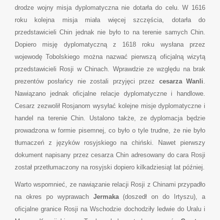
drodze wojny misja dyplomatyczna nie dotarła do celu. W 1616
roku kolejna misja miała więcej szczęścia, dotarła do
przedstawicieli Chin jednak nie było to na terenie samych Chin.
Dopiero misję dyplomatyczną z 1618 roku wysłana przez
wojewodę Tobolskiego można nazwać pierwszą oficjalną wizytą
przedstawicieli Rosji w Chinach. Wprawdzie ze względu na brak
prezentów posłańcy nie zostali przyjęci przez
cesarza Wanli
.
Nawiązano jednak oficjalne relacje dyplomatyczne i handlowe.
Cesarz zezwolił Rosjanom wysyłać kolejne misje dyplomatyczne i
handel na terenie Chin. Ustalono także, ze dyplomacja będzie
prowadzona w formie pisemnej, co było o tyle trudne, że nie było
tłumaczeń z języków rosyjskiego na chiński. Nawet pierwszy
dokument napisany przez cesarza Chin adresowany do cara Rosji
został przetłumaczony na rosyjski dopiero kilkadziesiąt lat później.
Warto wspomnieć, ze nawiązanie relacji Rosji z Chinami przypadło
na okres po wyprawach
Jermaka
(doszedł on do Irtyszu), a
oficjalne granice Rosji na Wschodzie dochodziły ledwie do Uralu i