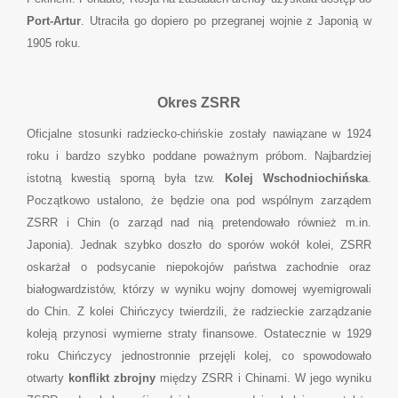
Port-Artur
. Utraciła go dopiero po przegranej wojnie z Japonią w
1905 roku.
Okres ZSRR
Oficjalne stosunki radziecko-chińskie zostały nawiązane w 1924
roku i bardzo szybko poddane poważnym próbom. Najbardziej
istotną kwestią sporną była tzw.
Kolej Wschodniochińska
.
Początkowo ustalono, że będzie ona pod wspólnym zarządem
ZSRR i Chin (o zarząd nad nią pretendowało również m.in.
Japonia). Jednak szybko doszło do sporów wokół kolei, ZSRR
oskarżał o podsycanie niepokojów państwa zachodnie oraz
białogwardzistów, którzy w wyniku wojny domowej wyemigrowali
do Chin. Z kolei Chińczycy twierdzili, że radzieckie zarządzanie
koleją przynosi wymierne straty finansowe. Ostatecznie w 1929
roku Chińczycy jednostronnie przejęli kolej, co spowodowało
otwarty
konflikt zbrojny
między ZSRR i Chinami. W jego wyniku