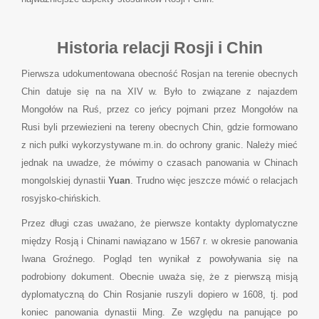
Historia relacji Rosji i Chin
Pierwsza udokumentowana obecność Rosjan na terenie obecnych
Chin datuje się na na XIV w. Było to związane z najazdem
Mongołów na Ruś, przez co jeńcy pojmani przez Mongołów na
Rusi byli przewiezieni na tereny obecnych Chin, gdzie formowano
z nich pułki wykorzystywane m.in. do ochrony granic. Należy mieć
jednak na uwadze, że mówimy o czasach panowania w Chinach
mongolskiej dynastii
Yuan
. Trudno więc jeszcze mówić o relacjach
rosyjsko-chińskich.
Przez długi czas uważano, że pierwsze kontakty dyplomatyczne
między Rosją i Chinami nawiązano w 1567 r. w okresie panowania
Iwana Groźnego. Pogląd ten wynikał z powoływania się na
podrobiony dokument. Obecnie uważa się, że z pierwszą misją
dyplomatyczną do Chin Rosjanie ruszyli dopiero w 1608, tj. pod
koniec panowania dynastii Ming. Ze względu na panujące po