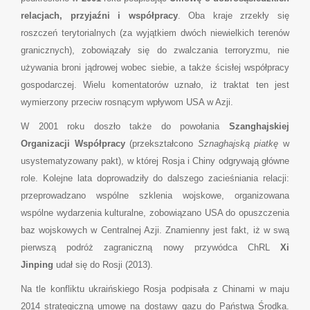
relacjach, przyjaźni i współpracy
. Oba kraje zrzekły się
roszczeń terytorialnych (za wyjątkiem dwóch niewielkich terenów
granicznych), zobowiązały się do zwalczania terroryzmu, nie
używania broni jądrowej wobec siebie, a także ścisłej współpracy
gospodarczej. Wielu komentatorów uznało, iż traktat ten jest
wymierzony przeciw rosnącym wpływom USA w Azji.
W 2001 roku doszło także do powołania
Szanghajskiej
Organizacji Współpracy
(przekształcono
Sznaghajską piatkę
w
usystematyzowany pakt), w której Rosja i Chiny odgrywają główne
role. Kolejne lata doprowadziły do dalszego zacieśniania relacji:
przeprowadzano wspólne szklenia wojskowe, organizowana
wspólne wydarzenia kulturalne, zobowiązano USA do opuszczenia
baz wojskowych w Centralnej Azji. Znamienny jest fakt, iż w swą
pierwszą podróż zagraniczną nowy przywódca ChRL
Xi
Jinping
udał się do Rosji (2013).
Na tle konfliktu ukraińskiego Rosja podpisała z Chinami w maju
2014 strategiczną umowę na dostawy gazu do Państwa Środka.