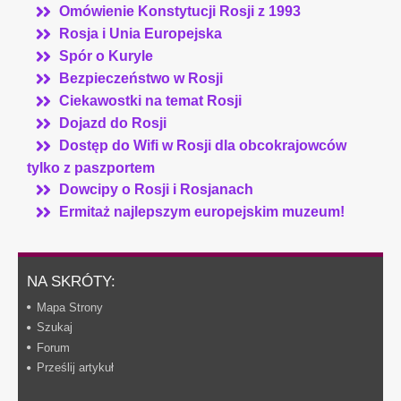
Omówienie Konstytucji Rosji z 1993
Rosja i Unia Europejska
Spór o Kuryle
Bezpieczeństwo w Rosji
Ciekawostki na temat Rosji
Dojazd do Rosji
Dostęp do Wifi w Rosji dla obcokrajowców
tylko z paszportem
Dowcipy o Rosji i Rosjanach
Ermitaż najlepszym europejskim muzeum!
NA SKRÓTY:
Mapa Strony
Szukaj
Forum
Prześlij artykuł