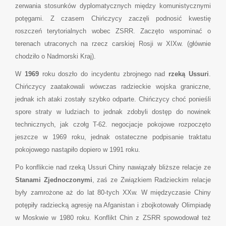
zerwania stosunków dyplomatycznych między komunistycznymi
potęgami. Z czasem Chińczycy zaczęli podnosić kwestię
roszczeń terytorialnych wobec ZSRR. Zaczęto wspominać o
terenach utraconych na rzecz carskiej Rosji w XIXw. (głównie
chodziło o Nadmorski Kraj).
W
1969
roku doszło do incydentu zbrojnego nad
rzeką Ussuri
.
Chińczycy zaatakowali wówczas radzieckie wojska graniczne,
jednak ich ataki zostały szybko odparte. Chińczycy choć ponieśli
spore straty w ludziach to jednak zdobyli dostęp do nowinek
technicznych, jak czołg T-62. negocjacje pokojowe rozpoczęto
jeszcze w 1969 roku, jednak ostateczne podpisanie traktatu
pokojowego nastąpiło dopiero w 1991 roku.
Po konflikcie nad rzeką Ussuri Chiny nawiązały bliższe relacje ze
Stanami Zjednoczonymi
, zaś ze Związkiem Radzieckim relacje
były zamrożone aż do lat 80-tych XXw. W międzyczasie Chiny
potępiły radziecką agresję na Afganistan i zbojkotowały Olimpiadę
w Moskwie w 1980 roku. Konflikt Chin z ZSRR spowodował też