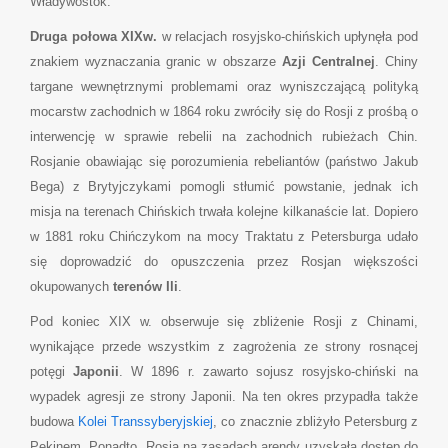
Władywostok.
Druga połowa XIXw.
w relacjach rosyjsko-chińskich upłynęła pod
znakiem wyznaczania granic w obszarze
Azji Centralnej
. Chiny
targane wewnętrznymi problemami oraz wyniszczającą polityką
mocarstw zachodnich w 1864 roku zwróciły się do Rosji z prośbą o
interwencję w sprawie rebelii na zachodnich rubieżach Chin.
Rosjanie obawiając się porozumienia rebeliantów (państwo Jakub
Bega) z Brytyjczykami pomogli stłumić powstanie, jednak ich
misja na terenach Chińskich trwała kolejne kilkanaście lat. Dopiero
w 1881 roku Chińczykom na mocy Traktatu z Petersburga udało
się doprowadzić do opuszczenia przez Rosjan większości
okupowanych
terenów Ili
.
Pod koniec XIX w. obserwuje się zbliżenie Rosji z Chinami,
wynikające przede wszystkim z zagrożenia ze strony rosnącej
potęgi
Japonii
. W 1896 r. zawarto sojusz rosyjsko-chiński na
wypadek agresji ze strony Japonii. Na ten okres przypadła także
budowa
Kolei Transsyberyjskiej
, co znacznie zbliżyło Petersburg z
Pekinem. Ponadto, Rosja na zasadach arendy uzyskała dostęp do