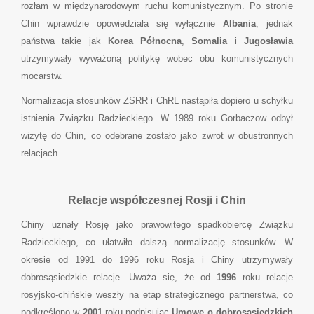
rozłam w międzynarodowym ruchu komunistycznym. Po stronie
Chin wprawdzie opowiedziała się wyłącznie
Albania
, jednak
państwa takie jak
Korea Północna
,
Somalia
i
Jugosławia
utrzymywały wyważoną politykę wobec obu komunistycznych
mocarstw.
Normalizacja stosunków ZSRR i ChRL nastąpiła dopiero u schyłku
istnienia Związku Radzieckiego. W 1989 roku Gorbaczow odbył
wizytę do Chin, co odebrane zostało jako zwrot w obustronnych
relacjach.
Relacje współczesnej Rosji i Chin
Chiny uznały Rosję jako prawowitego spadkobiercę Związku
Radzieckiego, co ułatwiło dalszą normalizację stosunków. W
okresie od 1991 do 1996 roku Rosja i Chiny utrzymywały
dobrosąsiedzkie relacje. Uważa się, że od
1996
roku relacje
rosyjsko-chińskie weszły na etap strategicznego partnerstwa, co
podkreślono w
2001
roku podpisując
Umowę o dobrosąsiedzkich