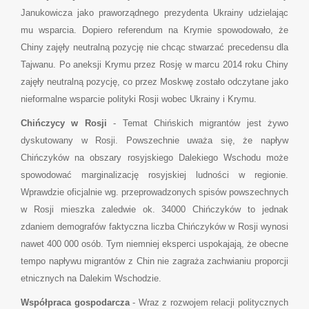
Janukowicza jako praworządnego prezydenta Ukrainy udzielając
mu wsparcia. Dopiero referendum na Krymie spowodowało, że
Chiny zajęły neutralną pozycję nie chcąc stwarzać precedensu dla
Tajwanu. Po aneksji Krymu przez Rosję w marcu 2014 roku Chiny
zajęły neutralną pozycję, co przez Moskwę zostało odczytane jako
nieformalne wsparcie polityki Rosji wobec Ukrainy i Krymu.
Chińczycy w Rosji
- Temat Chińskich migrantów jest żywo
dyskutowany w Rosji. Powszechnie uważa się, że napływ
Chińczyków na obszary rosyjskiego Dalekiego Wschodu może
spowodować marginalizację rosyjskiej ludności w regionie.
Wprawdzie oficjalnie wg. przeprowadzonych spisów powszechnych
w Rosji mieszka zaledwie ok. 34000 Chińczyków to jednak
zdaniem demografów faktyczna liczba Chińczyków w Rosji wynosi
nawet 400 000 osób. Tym niemniej eksperci uspokajają, że obecne
tempo napływu migrantów z Chin nie zagraża zachwianiu proporcji
etnicznych na Dalekim Wschodzie.
Współpraca gospodarcza
- Wraz z rozwojem relacji politycznych