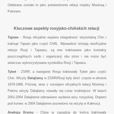
Odebrane zostało to jako potwierdzenie relacji między Moskwą i
Pekinem.
Kluczowe aspekty rosyjsko-chińskich relacji
Tajwan
- Rosja oficjalnie wspiera integralność terytorialną Chin i
traktuje Tajwan jako część ChRL. Wprawdzie istnieją nieoficjalne
relacje Rosji i Tajwanu, są one traktowane jako kontakty
poszczególnych osób i organizacji obu stron i nie może być
wówczas wykorzystywana symbolika Rosji i Tajwanu.
Tybet
- ZSRR, a następnie Rosja traktowały Tybet jako część
Chin. Wizyty
Dalajlamy
w ZSRR/Rosji były dość częste w okresie
1979-1996. Później, wraz z rozwojem oficjalnych relacji Moskwy i
Pekinu wizyty Dalajlamy stawały się coraz trudniejsze. W latach
2001-2004 Dalajlamie odmawiano wydania wizy rosyjskiej. Dopiero
pod koniec w 2004 Dalajlamie pozwolono na wizytę w Kałmucji.
Aneksja Krymu
- Chiny w zasadzie do końca traktowały