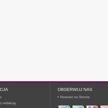
CJA
OBSERWUJ NAS
e
Nowości na Stronie
z redakcją