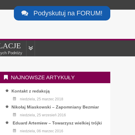
Podyskutuj na FORUM!

LACJE
ych Podróży
NAJNOWSZE ARTYKUŁY
Kontakt z redakcją
niedziela, 25 marzec 2018
Nikołaj Miaskowski – Zapomniany Bezmiar
niedziela, 25 wrzesień 2016
Eduard Artemiew – Towarzysz wielkiej trójki
niedziela, 06 marzec 2016