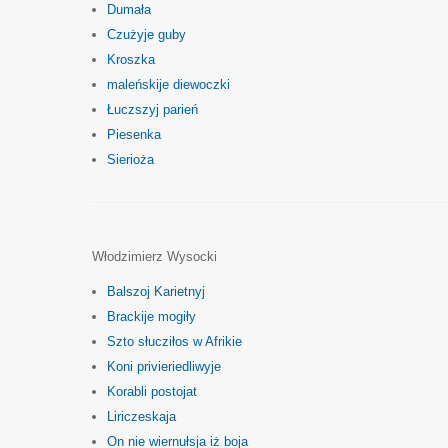
Dumała
Czużyje guby
Kroszka
maleńskije diewoczki
Łuczszyj parień
Piesenka
Sierioża
Włodzimierz Wysocki
Balszoj Karietnyj
Brackije mogiły
Szto słucziłos w Afrikie
Koni privieriedliwyje
Korabli postojat
Liriczeskaja
On nie wiernułsja iż boja