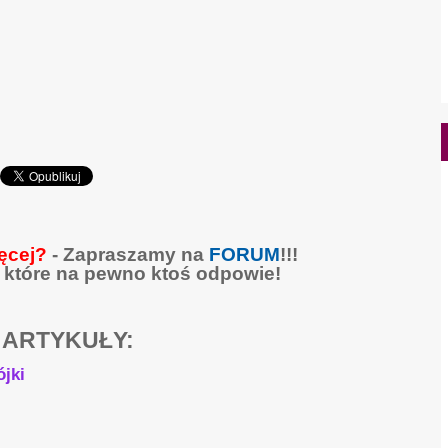
ęcej?
- Zapraszamy na
FORUM
!!!
 które na pewno ktoś odpowie!
 ARTYKUŁY:
ójki