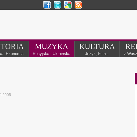
STORIA
MUZYKA
KULTURA
RE
yka, Ekonomia
Rosyjska i Ukraińska
Język, Film...
z Wasz
ń 2005