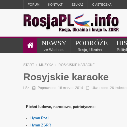
FORUM
KONTAKT
SZUKAJ
CIASTECZKA
NEWSY
PODRÓŻE
HI
ze Wschodu
Rosja, Ukraina...
Polit
START
MUZYKA
ROSYJSKIE KARAOKE
Rosyjskie karaoke
LSz
Poprawiono: 18 marzec 2014
Utworzono: 26 kwiecie
Pieśni ludowe, narodowe, patriotyczne:
Hymn Rosji
Hymn ZSRR