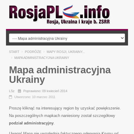
START
PODRÓŻE
MAPY ROSJI, UKRAINY...
MAPA ADMINISTRACYJNA UKRAINY
Mapa administracyjna
Ukrainy
LSz
Poprawiono: 09 kwiecień 2014
Utworzono: 10 marzec 2011
Proszę kliknąć na interesujący region by uzyskać powiększenie.
Na poszczególnych mapkach naniesiony został szczegółowy
podział administracyjny
.
Uwaga! Mapa nie uwzględnia faktycznego oderwania Krymu od