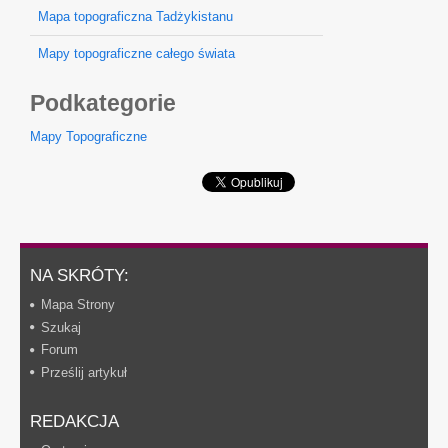
Mapa topograficzna Tadżykistanu
Mapy topograficzne całego świata
Podkategorie
Mapy Topograficzne
NA SKRÓTY:
Mapa Strony
Szukaj
Forum
Prześlij artykuł
REDAKCJA