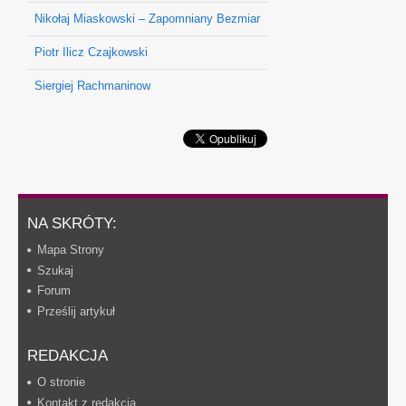
Nikołaj Miaskowski – Zapomniany Bezmiar
Piotr Ilicz Czajkowski
Siergiej Rachmaninow
NA SKRÓTY:
Mapa Strony
Szukaj
Forum
Prześlij artykuł
REDAKCJA
O stronie
Kontakt z redakcją