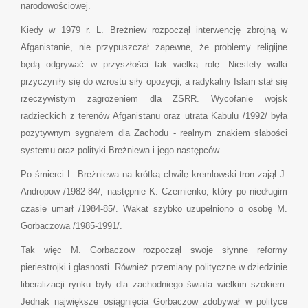
narodowościowej.
Kiedy w 1979 r. L. Breżniew rozpoczął interwencję zbrojną w
Afganistanie, nie przypuszczał zapewne, że problemy religijne
będą odgrywać w przyszłości tak wielką rolę. Niestety walki
przyczyniły się do wzrostu siły opozycji, a radykalny Islam stał się
rzeczywistym zagrożeniem dla ZSRR. Wycofanie wojsk
radzieckich z terenów Afganistanu oraz utrata Kabulu /1992/ była
pozytywnym sygnałem dla Zachodu - realnym znakiem słabości
systemu oraz polityki Breżniewa i jego następców.
Po śmierci L. Breżniewa na krótką chwilę kremlowski tron zajął J.
Andropow /1982-84/, następnie K. Czernienko, który po niedługim
czasie umarł /1984-85/. Wakat szybko uzupełniono o osobę M.
Gorbaczowa /1985-1991/.
Tak więc M. Gorbaczow rozpoczął swoje słynne reformy
pieriestrojki i głasnosti. Również przemiany polityczne w dziedzinie
liberalizacji rynku były dla zachodniego świata wielkim szokiem.
Jednak największe osiągnięcia Gorbaczow zdobywał w polityce