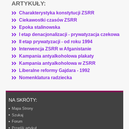
ARTYKUŁY:
Charakterystyka konstytucji ZSRR
Ciekawostki czasów ZSRR
Epoka stalinowska
I etap denacjonalizacji - prywatyzacja czekowa
II etap prywatyzacji - od roku 1994
Interwencja ZSRR w Afganistanie
Kampania antyalkoholowa plakaty
Kampania antyalkoholowa w ZSRR
Liberalne reformy Gajdara - 1992
Nomenklatura radziecka
NA SKRÓTY:
Mapa Strony
Szukaj
Forum
Prześlij artykuł