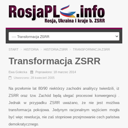
START
HISTORIA
HISTORIA ZSRR
TRANSFORMACJA ZSRR
Transformacja ZSRR
Ewa Golecka
Poprawiono: 18 marzec 2014
Utworzono: 28 kwiecień 2005
Na przełomie lat 80/90 niektórzy zachodni analitycy twierdzili, iż
ZSRR oraz tzw. Zachód będą ulegać procesowi konwergencji .
Jednak w przypadku ZSRR uważano, że nie jest możliwa
transformacja pokojowa. Jedynym racjonalnym wyjściem mogła
być więc rewolucja, nie zaś stopniowe przejmowanie cech państwa
demokratycznego.