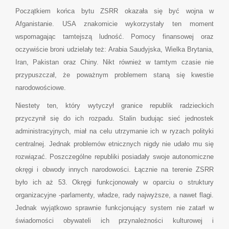
Początkiem końca bytu ZSRR okazała się być wojna w
Afganistanie. USA znakomicie wykorzystały ten moment
wspomagając tamtejszą ludność. Pomocy finansowej oraz
oczywiście broni udzielały też: Arabia Saudyjska, Wielka Brytania,
Iran, Pakistan oraz Chiny. Nikt również w tamtym czasie nie
przypuszczał, że poważnym problemem staną się kwestie
narodowościowe.
Niestety ten, który wytyczył granice republik radzieckich
przyczynił się do ich rozpadu. Stalin budując sieć jednostek
administracyjnych, miał na celu utrzymanie ich w ryzach polityki
centralnej. Jednak problemów etnicznych nigdy nie udało mu się
rozwiązać. Poszczególne republiki posiadały swoje autonomiczne
okręgi i obwody innych narodowości. Łącznie na terenie ZSRR
było ich aż 53. Okręgi funkcjonowały w oparciu o struktury
organizacyjne -parlamenty, władze, rady najwyższe, a nawet flagi.
Jednak wyjątkowo sprawnie funkcjonujący system nie zatarł w
świadomości obywateli ich przynależności kulturowej i