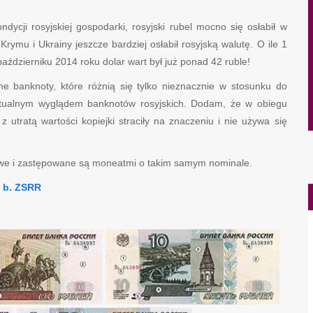
ycji rosyjskiej gospodarki, rosyjski rubel mocno się osłabił w
Krymu i Ukrainy jeszcze bardziej osłabił rosyjską walutę. O ile 1
 październiku 2014 roku dolar wart był już ponad 42 ruble!
 banknoty, które różnią się tylko nieznacznie w stosunku do
ktualnym wyglądem banknotów rosyjskich. Dodam, że w obiegu
 utratą wartości kopiejki straciły na znaczeniu i nie używa się
owe i zastępowane są moneatmi o takim samym nominale.
w b. ZSRR