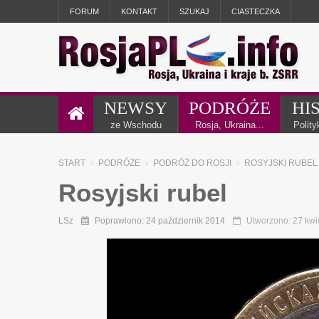
FORUM
KONTAKT
SZUKAJ
CIASTECZKA
NEWSY
PODRÓŻE
HI
ze Wschodu
Rosja, Ukraina...
Polit
START
PODRÓŻE
PODRÓŻ DO ROSJI
ROSYJSKI RUBEL
Rosyjski rubel
LSz
Poprawiono: 24 październik 2014
Utworzono: 27 kwi