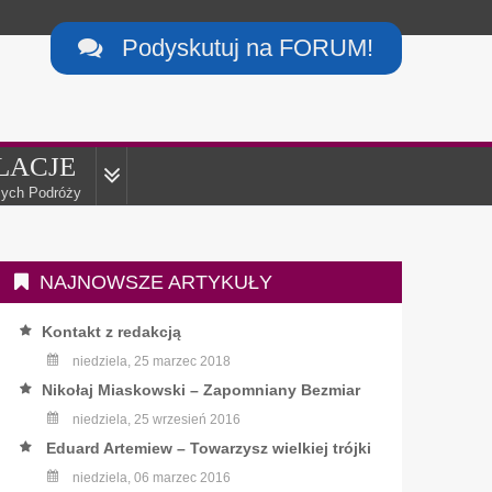
Podyskutuj na FORUM!

LACJE
ych Podróży
NAJNOWSZE ARTYKUŁY
Kontakt z redakcją
niedziela, 25 marzec 2018
Nikołaj Miaskowski – Zapomniany Bezmiar
niedziela, 25 wrzesień 2016
Eduard Artemiew – Towarzysz wielkiej trójki
niedziela, 06 marzec 2016