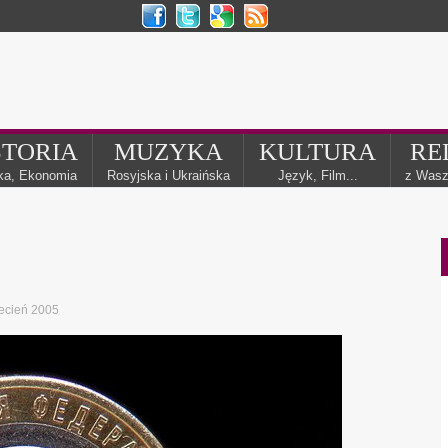
STORIA
MUZYKA
KULTURA
RE
yka, Ekonomia
Rosyjska i Ukraińska
Język, Film...
z Wasz
ecień 2005