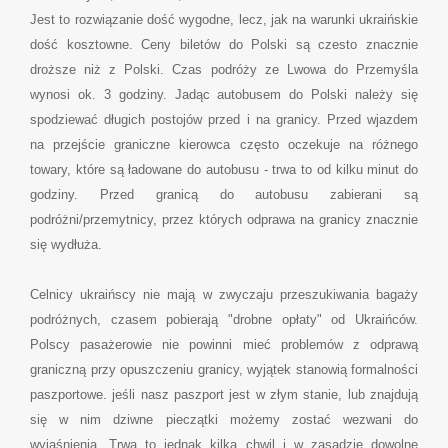
Jest to rozwiązanie dość wygodne, lecz, jak na warunki ukraińskie
dość kosztowne. Ceny biletów do Polski są czesto znacznie
droższe niż z Polski. Czas podróży ze Lwowa do Przemyśla
wynosi ok. 3 godziny. Jadąc autobusem do Polski należy się
spodziewać długich postojów przed i na granicy. Przed wjazdem
na przejście graniczne kierowca często oczekuje na różnego
towary, które są ładowane do autobusu - trwa to od kilku minut do
godziny. Przed granicą do autobusu zabierani są
podróżni/przemytnicy, przez których odprawa na granicy znacznie
się wydłuża.
Celnicy ukraińscy nie mają w zwyczaju przeszukiwania bagaży
podróżnych, czasem pobierają "drobne opłaty" od Ukraińców.
Polscy pasażerowie nie powinni mieć problemów z odprawą
graniczną przy opuszczeniu granicy, wyjątek stanowią formalności
paszportowe. jeśli nasz paszport jest w złym stanie, lub znajdują
się w nim dziwne pieczątki możemy zostać wezwani do
wyjaśnienia. Trwa to jednak kilka chwil i w zasadzie dowolne