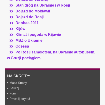
Stan dróg na Ukrainie i w Rosji
Dojazd do Mołdawii
Dojazd do Rosji
Donbas 2011
Kijów
Klimat i pogoda w Kijowie
MSZ o Ukrainie
Odessa
Po Rosji samolotem, na Ukrainie autobusem,
w Gruzji pociągiem
NA SKRÓTY:
Mapa Strony
Szukaj
Forum
Prześlij artykuł