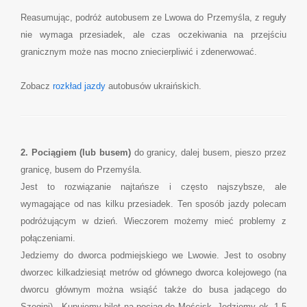
Reasumując, podróż autobusem ze Lwowa do Przemyśla, z reguły
nie wymaga przesiadek, ale czas oczekiwania na przejściu
granicznym może nas mocno zniecierpliwić i zdenerwować.
Zobacz
rozkład jazdy
autobusów ukraińskich.
2. Pociągiem (lub busem)
do granicy, dalej busem, pieszo przez
granicę, busem do Przemyśla.
Jest to rozwiązanie najtańsze i często najszybsze, ale
wymagające od nas kilku przesiadek. Ten sposób jazdy polecam
podróżującym w dzień. Wieczorem możemy mieć problemy z
połączeniami.
Jedziemy do dworca podmiejskiego we Lwowie. Jest to osobny
dworzec kilkadziesiąt metrów od głównego dworca kolejowego (na
dworcu głównym można wsiąść także do busa jadącego do
Szegini) . Kupujemy bilet na pociąg do Mościsk. Jedziemy ok. 1,5