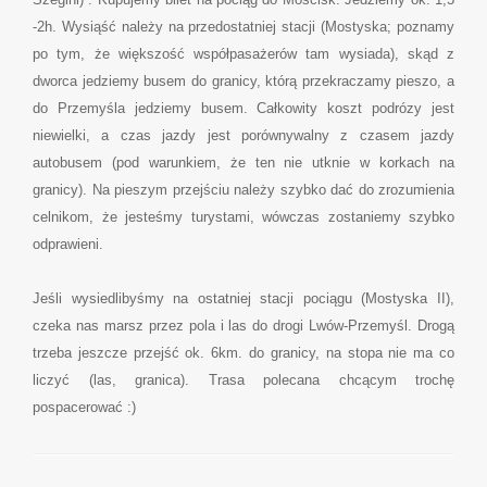
-2h. Wysiąść należy na przedostatniej stacji (Mostyska; poznamy
po tym, że większość współpasażerów tam wysiada), skąd z
dworca jedziemy busem do granicy, którą przekraczamy pieszo, a
do Przemyśla jedziemy busem. Całkowity koszt podrózy jest
niewielki, a czas jazdy jest porównywalny z czasem jazdy
autobusem (pod warunkiem, że ten nie utknie w korkach na
granicy). Na pieszym przejściu należy szybko dać do zrozumienia
celnikom, że jesteśmy turystami, wówczas zostaniemy szybko
odprawieni.
Jeśli wysiedlibyśmy na ostatniej stacji pociągu (Mostyska II),
czeka nas marsz przez pola i las do drogi Lwów-Przemyśl. Drogą
trzeba jeszcze przejść ok. 6km. do granicy, na stopa nie ma co
liczyć (las, granica). Trasa polecana chcącym trochę
pospacerować :)