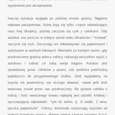
wyjaśnienie jest akceptowane.
Inaczej sytuacja wygląda po polskiej stronie granicy. Najpierw
odprawa paszportowa, której boją się tylko często odwiedzający
nasz kraj Ukraińcy, później zaczyna się cyrk z celnikami. Gdy
autobus stoi jeszcze w kolejce wśród wielu Ukraińców i "mrówek"
zaczyna się ruch. Zaczynają oni obładowywać się papierosami i
spirytusem w workach foliowych. Niemalże za każdym razem, gdy
przekraczamy granicę polscy celnicy nakazują wszystkim wyjść z
autobusu i zabrać ze sobą swoje bagaże. Autobus jest
sprawdzany przez celników z psami, zaś podróżni podchodzą
pojedynczo do przygotowanego stolika. Jeśli wyglądamy na
turystę nie powinniśmy się niczego obawiać, nawet jeśli limit
wwozowy został przez nas przekroczony. Na pytanie celnika o
rodzaj i ilość wwożonego towaru najlepiej jest udzielić krótkiej i
wyczerpującej odpowiedzi: "tyle ile wolno, tj. 1l wódki, 2 wina,
paczka papierosów". Celnicy doskonale rozpoznają turystów od
stałych bywalców granicy, dlatego niemal zawsze możemy liczyć