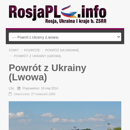
START
PODRÓŻE
PODRÓŻ NA UKRAINĘ
POWRÓT Z UKRAINY (LWOWA)
Powrót z Ukrainy
(Lwowa)
LSz
Poprawiono: 16 maj 2014
Utworzono: 27 kwiecień 2005