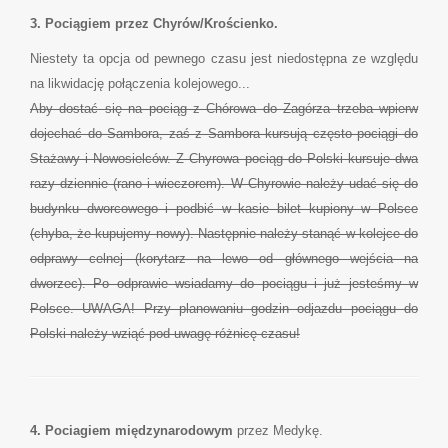
3. Pociągiem przez Chyrów/Krościenko.
Niestety ta opcja od pewnego czasu jest niedostępna ze względu
na likwidację połączenia kolejowego...
Aby dostać się na pociąg z Chórowa do Zagórza trzeba wpierw
dojechać do Sambora, zaś z Sambora kursują często pociągi do
Stażawy i Nowosielców. Z Chyrowa pociąg do Polski kursuje dwa
razy dziennie (rano i wieczorem). W Chyrowie należy udać się do
budynku dworcowego i podbić w kasie bilet kupiony w Polsce
(chyba, że kupujemy nowy). Następnie należy stanąć w kolejce do
odprawy celnej (korytarz na lewo od głównego wejścia na
dworzec). Po odprawie wsiadamy do pociągu i już jesteśmy w
Polsce. UWAGA! Przy planowaniu godzin odjazdu pociągu do
Polski należy wziąć pod uwagę różnicę czasu!
4. Pociagiem międzynarodowym
przez Medykę.