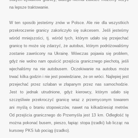
na lepsze traktowanie.
W ten sposób jesteśmy znów w Polsce. Ale nie dla wszystkich
przekroczenie granicy zakończyło się sukcesem. Jeśli jesteśmy
wśród mniejszości, tj. wśród tych, którym udało się przejechać
granicę to może się zdarzyć, że autobus, którym podróżowaliśmy
zostanie zawrócony na Ukrainę. Wówczas pojawia się problem,
gdyż nie wolno nam opuścić przejścia granicznego piechotą, jeśli
wjechaliśmy na nie autobusem. Oczekiwanie na autobus może
trwać kilka godzin i nie jest powiedziane, że on wróci. Najlepiej jest
przejechać przez szlaban w złapanym przez nas samochodzie.
Jest to jednak utrudnione, gdyż kierowcy, którym udało się
szczęśliwie przekroczyć granicę wraz z przemyconym towarem
ani myślą o braniu stopowiczów, nawet na kilkadziesiąt metrów.
Od przejścia granicznego do Przemyśla jest 13 km. Odległość tę
można pokonać busem, pieszo, łapiąc stopa (rzadki) lub licząc na
kursowy PKS lub pociąg (rzadko).