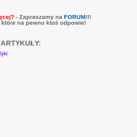
ęcej?
- Zapraszamy na
FORUM
!!!
 które na pewno ktoś odpowie!
 ARTYKUŁY:
ójki