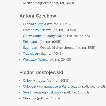
Mistrz i Małgorzata (pdf, rar, 3MB)
Antoni Czechow
Drobiazgi Życia
(txt, rar, 120KB)
Historie zakulisowe
(txt, rar, 100KB)
Opowiadania humorystyczne
(txt, rar, 45 KB)
Pojedynek
(txt, rar, 90KB)
Szampan
- Opowieść drapichrusta (txt, rar, 5KB)
Trzy siostry
(txt, rar, 40KB)
Wujaszek Wania
(txt, rar, 25 KB)
Fiodor Dostojewski
Chłop Mareusz
(pdf, rar, 60KB)
Chłopczyk na gwiazdce u Pana Jezusa
(pdf, rar, 40KB)
Sen śmiesznego człowieka
(pdf, rar, 100KB)
Stuletnia
(pdf, rar, 40KB)