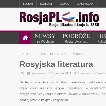
FORUM
KONTAKT
SZUKAJ
CIASTECZKA
NEWSY
PODRÓŻE
HI
ze Wschodu
Rosja, Ukraina...
Polit
START
KULTURA
ROSYJSKA LITERATURA
Rosyjska literatura
LSz
Poprawiono: 17 kwiecień 2014
Utworzono: 27 kwiec
Na tej stronie chcemy Państwu przedstawić niektóre
ros
część osób nie zna języka rosyjskiego w dostateczn
przygotowaliśmy także niektóre utwory w tłumaczeniu na 
naszej stronie książek rosyjskich.