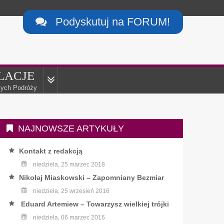
Podyskutuj na FORUM!

LACJE
ych Podróży
NAJNOWSZE ARTYKUŁY
Kontakt z redakcją
niedziela, 25 marzec 2018
Nikołaj Miaskowski – Zapomniany Bezmiar
niedziela, 25 wrzesień 2016
Eduard Artemiew – Towarzysz wielkiej trójki
niedziela, 06 marzec 2016