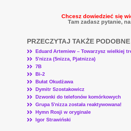
Chcesz dowiedzieć się wi
Tam zadasz pytanie, na
PRZECZYTAJ TAKŻE PODOBNE
Eduard Artemiew – Towarzysz wielkiej tr
5'nizza (5nizza, Pjatnizza)
7B
Bi-2
Bułat Okudżawa
Dymitr Szostakowicz
Dzwonki do telefonów komórkowych
Grupa 5'nizza została reaktywowana!
Hymn Rosji w oryginale
Igor Strawiński