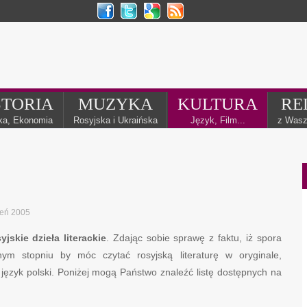
STORIA
MUZYKA
KULTURA
RE
yka, Ekonomia
Rosyjska i Ukraińska
Język, Film...
z Wasz
ień 2005
yjskie dzieła literackie
. Zdając sobie sprawę z faktu, iż spora
ym stopniu by móc czytać rosyjską literaturę w oryginale,
język polski. Poniżej mogą Państwo znaleźć listę dostępnych na