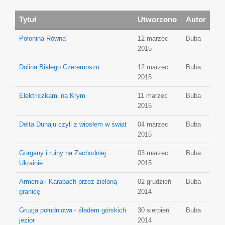
Tytuł
Utworzono
Autor
Połonina Równa
12 marzec
Buba
2015
Dolina Białego Czeremoszu
12 marzec
Buba
2015
Elektriczkami na Krym
11 marzec
Buba
2015
Delta Dunaju czyli z wiosłem w świat
04 marzec
Buba
2015
Gorgany i ruiny na Zachodniej
03 marzec
Buba
Ukrainie
2015
Armenia i Karabach przez zieloną
02 grudzień
Buba
granicę
2014
Gruzja południowa - śladem górskich
30 sierpień
Buba
jezior
2014