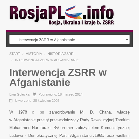
START
HISTORIA
HISTORIA ZSRR
INTERWENCJA ZSRR W AFGANISTANIE
Interwencja ZSRR w
Afganistanie
Ewa Golecka
Poprawiono: 18 marzec 2014
Utworzono: 28 kwiecień 2005
W 1978 r. po zamordowaniu M. D. Chana, władzę
w Afganistanie przejął przewodniczący Rady Rewolucyjnej Tarakim
Muhammed Nur Taraki. Był on min. założycielem Komunistycznej
Ludowo - Demokratycznej Partii Afganistanu /1965/ oraz wielkim