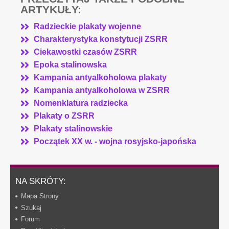
ARTYKUŁY:
Radzieckie plakaty wojenne
Charakterystyka konstytucji ZSRR
Ciekawostki czasów ZSRR
Epoka stalinowska
Kampania antyalkoholowa plakaty
Kampania antyalkoholowa w ZSRR
Nomenklatura radziecka
Plakaty o ZSRR
Plakaty stalinowskie
Początek XX w. - wojna rosyjsko-japońska
NA SKRÓTY:
Mapa Strony
Szukaj
Forum