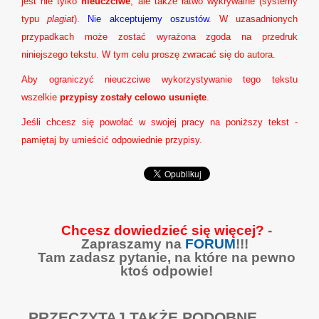
jest nie tylko
nieuczciwe
, ale także łatwo wykrywalne (systemy
typu
plagiat
).
Nie akceptujemy oszustów
. W uzasadnionych
przypadkach może zostać wyrażona zgoda na przedruk
niniejszego tekstu. W tym celu proszę zwracać się do autora.
Aby ograniczyć nieuczciwe wykorzystywanie tego tekstu
wszelkie
przypisy zostały celowo usunięte
.
Jeśli chcesz się powołać w swojej pracy na poniższy tekst -
pamiętaj by umieścić odpowiednie przypisy.
Chcesz dowiedzieć się więcej?
-
Zapraszamy na
FORUM
!!!
Tam zadasz pytanie, na które na pewno
ktoś odpowie!
PRZECZYTAJ TAKŻE PODOBNE