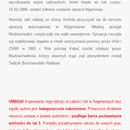
wycofywanie wojsk radzieckich, które trwało aż rok czasu.
15.02.1989: ostatni żołnierz sowiecki opuścił Afganistan.
Niestety taki zabieg ze strony Kremla przyczynił się do wzrostu
opozycji antyrządowej w Afganistanie. Władzę przejęli
Mudżachedini i rozpoczęły się walki wewnętrzne. Sytuacja zaczęła
się stabilizować dopiero w chwili wstrzymania pomocy przez USA i
ZSRR w 1991 r. Rok później Kabul został zdobyty przez
Mudżachedinów, którzy utworzyli rząd, zaś prezydentem został
Tadżyk Burchanuddin Rabbani.
UWAGA!
Kopiowanie tego tekstu w całości lub w fragmentach bez
zgody autora jest
kategorycznie zabronione
. Powyższe działanie
narusza ustawę o prawie autorskim i
podlega karze pozbawienia
wolności do lat 3
. Ponadto przepisywanie tekstu do swoich prac