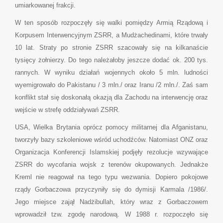
umiarkowanej frakcji.
W ten sposób rozpoczęły się walki pomiędzy Armią Rządową i
Korpusem Interwencyjnym ZSRR, a Mudżachedinami, które trwały
10 lat. Straty po stronie ZSRR szacowały się na kilkanaście
tysięcy żołnierzy. Do tego należałoby jeszcze dodać ok. 200 tys.
rannych. W wyniku działań wojennych około 5 mln. ludności
wyemigrowało do Pakistanu / 3 mln./ oraz Iranu /2 mln./. Zaś sam
konflikt stał się doskonałą okazją dla Zachodu na interwencję oraz
wejście w strefę oddziaływań ZSRR.
USA, Wielka Brytania oprócz pomocy militarnej dla Afganistanu,
tworzyły bazy szkoleniowe wśród uchodźców. Natomiast ONZ oraz
Organizacja Konferencji Islamskiej podjęły rezolucje wzywające
ZSRR do wycofania wojsk z terenów okupowanych. Jednakże
Kreml nie reagował na tego typu wezwania. Dopiero pokojowe
rządy Gorbaczowa przyczyniły się do dymisji Karmala /1986/.
Jego miejsce zajął Nadżibullah, który wraz z Gorbaczowem
wprowadził tzw. zgodę narodową. W 1988 r. rozpoczęło się