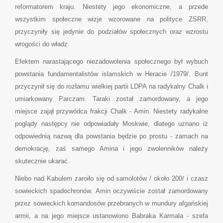
reformatorem kraju. Niestety jego ekonomiczne, a przede
wszystkim społeczne wizje wzorowane na polityce ZSRR,
przyczyniły się jedynie do podziałów społecznych oraz wzrostu
wrogości do władz.
Efektem narastającego niezadowolenia społecznego był wybuch
powstania fundamentalistów islamskich w Heracie /1979/. Bunt
przyczynił się do rozłamu wielkiej partii LDPA na radykalny Chalk i
umiarkowany Parczam. Taraki został zamordowany, a jego
miejsce zajął przywódca frakcji Chalk - Amin. Niestety radykalne
poglądy następcy nie odpowiadały Moskwie, dlatego uznano iż
odpowiednią nazwą dla powstania będzie po prostu - zamach na
demokrację, zaś samego Amina i jego zwolenników należy
skutecznie ukarać.
Niebo nad Kabulem zaroiło się od samolotów / około 200/ i czasz
sowieckich spadochronów. Amin oczywiście został zamordowany
przez sowieckich komandosów przebranych w mundury afgańskiej
armii, a na jego miejsce ustanowiono Babraka Karmala - szefa