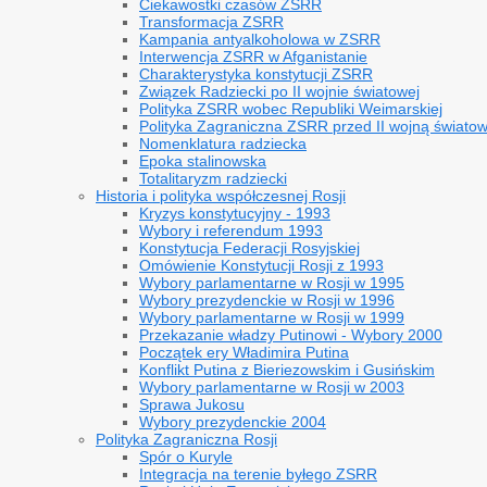
Ciekawostki czasów ZSRR
Transformacja ZSRR
Kampania antyalkoholowa w ZSRR
Interwencja ZSRR w Afganistanie
Charakterystyka konstytucji ZSRR
Związek Radziecki po II wojnie światowej
Polityka ZSRR wobec Republiki Weimarskiej
Polityka Zagraniczna ZSRR przed II wojną świato
Nomenklatura radziecka
Epoka stalinowska
Totalitaryzm radziecki
Historia i polityka współczesnej Rosji
Kryzys konstytucyjny - 1993
Wybory i referendum 1993
Konstytucja Federacji Rosyjskiej
Omówienie Konstytucji Rosji z 1993
Wybory parlamentarne w Rosji w 1995
Wybory prezydenckie w Rosji w 1996
Wybory parlamentarne w Rosji w 1999
Przekazanie władzy Putinowi - Wybory 2000
Początek ery Władimira Putina
Konflikt Putina z Bieriezowskim i Gusińskim
Wybory parlamentarne w Rosji w 2003
Sprawa Jukosu
Wybory prezydenckie 2004
Polityka Zagraniczna Rosji
Spór o Kuryle
Integracja na terenie byłego ZSRR