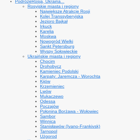
Podróże
Rosja, Ukraina...
Rosyjskie miasta i regiony
Największe Atrakcje Rosji
Kolej Transsyberyjska
Jezioro Bajkał
Irkuck
Karelia
Moskwa
Nowogród Wielki
Sankt Petersburg
Wyspy Sołowieckie
Ukraińskie miasta i regiony
Chocim
Drohobycz
Kamieniec Podolski
Karpaty: Jaremcza - Worochta
Kijów
Krzemieniec
Lwów
Mukaczewo
Odessa
Poczajów
Połonina Borżawa - Wołowiec
Sambor
Winnica
Stanisławów (Ivano-Frankivsk)
Tarnopol
Użgorod