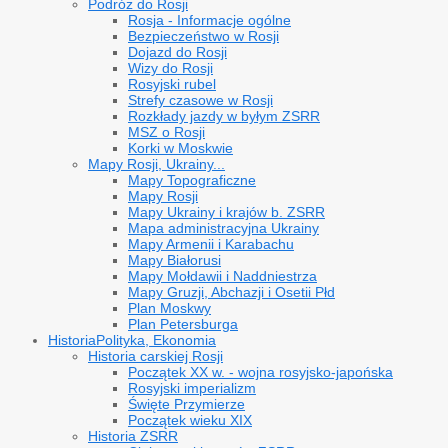
Podróż do Rosji
Rosja - Informacje ogólne
Bezpieczeństwo w Rosji
Dojazd do Rosji
Wizy do Rosji
Rosyjski rubel
Strefy czasowe w Rosji
Rozkłady jazdy w byłym ZSRR
MSZ o Rosji
Korki w Moskwie
Mapy Rosji, Ukrainy...
Mapy Topograficzne
Mapy Rosji
Mapy Ukrainy i krajów b. ZSRR
Mapa administracyjna Ukrainy
Mapy Armenii i Karabachu
Mapy Białorusi
Mapy Mołdawii i Naddniestrza
Mapy Gruzji, Abchazji i Osetii Płd
Plan Moskwy
Plan Petersburga
Historia
Polityka, Ekonomia
Historia carskiej Rosji
Początek XX w. - wojna rosyjsko-japońska
Rosyjski imperializm
Święte Przymierze
Początek wieku XIX
Historia ZSRR