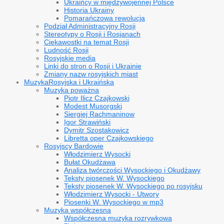
Ukraińcy w międzywojennej Polsce
Historia Ukrainy
Pomarańczowa rewolucja
Podział Administracyjny Rosji
Stereotypy o Rosji i Rosjanach
Ciekawostki na temat Rosji
Ludność Rosji
Rosyjskie media
Linki do stron o Rosji i Ukrainie
Zmiany nazw rosyjskich miast
Muzyka
Rosyjska i Ukraińska
Muzyka poważna
Piotr Ilicz Czajkowski
Modest Musorgski
Siergiej Rachmaninow
Igor Strawiński
Dymitr Szostakowicz
Libretta oper Czajkowskiego
Rosyjscy Bardowie
Włodzimierz Wysocki
Bułat Okudżawa
Analiza twórczości Wysockiego i Okudżawy
Teksty piosenek W. Wysockiego
Teksty piosenek W. Wysockiego po rosyjsku
Włodzimierz Wysocki - Utwory
Piosenki W. Wysockiego w mp3
Muzyka współczesna
Współczesna muzyka rozrywkowa