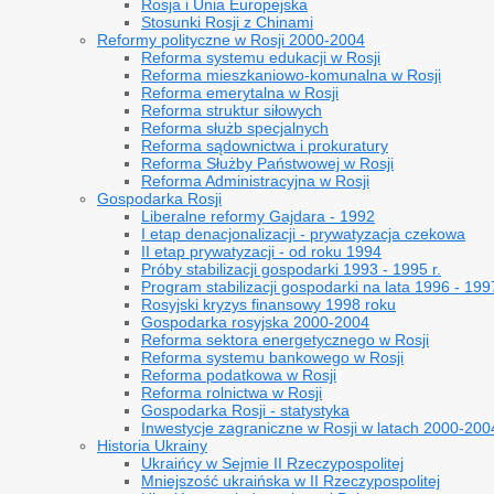
Rosja i Unia Europejska
Stosunki Rosji z Chinami
Reformy polityczne w Rosji 2000-2004
Reforma systemu edukacji w Rosji
Reforma mieszkaniowo-komunalna w Rosji
Reforma emerytalna w Rosji
Reforma struktur siłowych
Reforma służb specjalnych
Reforma sądownictwa i prokuratury
Reforma Służby Państwowej w Rosji
Reforma Administracyjna w Rosji
Gospodarka Rosji
Liberalne reformy Gajdara - 1992
I etap denacjonalizacji - prywatyzacja czekowa
II etap prywatyzacji - od roku 1994
Próby stabilizacji gospodarki 1993 - 1995 r.
Program stabilizacji gospodarki na lata 1996 - 199
Rosyjski kryzys finansowy 1998 roku
Gospodarka rosyjska 2000-2004
Reforma sektora energetycznego w Rosji
Reforma systemu bankowego w Rosji
Reforma podatkowa w Rosji
Reforma rolnictwa w Rosji
Gospodarka Rosji - statystyka
Inwestycje zagraniczne w Rosji w latach 2000-200
Historia Ukrainy
Ukraińcy w Sejmie II Rzeczypospolitej
Mniejszość ukraińska w II Rzeczypospolitej