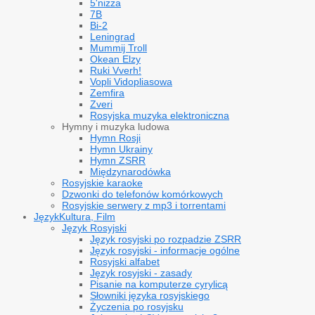
5'nizza
7B
Bi-2
Leningrad
Mummij Troll
Okean Elzy
Ruki Vverh!
Vopli Vidopliasowa
Zemfira
Zveri
Rosyjska muzyka elektroniczna
Hymny i muzyka ludowa
Hymn Rosji
Hymn Ukrainy
Hymn ZSRR
Międzynarodówka
Rosyjskie karaoke
Dzwonki do telefonów komórkowych
Rosyjskie serwery z mp3 i torrentami
Język
Kultura, Film
Język Rosyjski
Język rosyjski po rozpadzie ZSRR
Język rosyjski - informacje ogólne
Rosyjski alfabet
Język rosyjski - zasady
Pisanie na komputerze cyrylicą
Słowniki języka rosyjskiego
Życzenia po rosyjsku