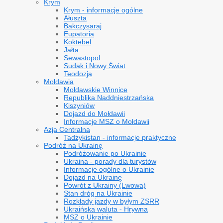
Krym
Krym - informacje ogólne
Ałuszta
Bakczysaraj
Eupatoria
Koktebel
Jałta
Sewastopol
Sudak i Nowy Świat
Teodozja
Mołdawia
Mołdawskie Winnice
Republika Naddniestrzańska
Kiszyniów
Dojazd do Mołdawii
Informacje MSZ o Mołdawii
Azja Centralna
Tadżykistan - informacje praktyczne
Podróż na Ukrainę
Podróżowanie po Ukrainie
Ukraina - porady dla turystów
Informacje ogólne o Ukrainie
Dojazd na Ukrainę
Powrót z Ukrainy (Lwowa)
Stan dróg na Ukrainie
Rozkłady jazdy w byłym ZSRR
Ukraińska waluta - Hrywna
MSZ o Ukrainie