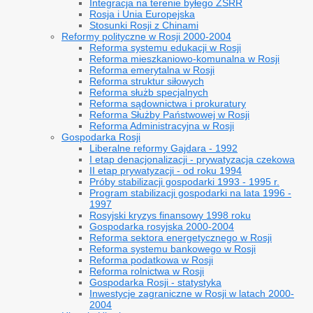
Integracja na terenie byłego ZSRR
Rosja i Unia Europejska
Stosunki Rosji z Chinami
Reformy polityczne w Rosji 2000-2004
Reforma systemu edukacji w Rosji
Reforma mieszkaniowo-komunalna w Rosji
Reforma emerytalna w Rosji
Reforma struktur siłowych
Reforma służb specjalnych
Reforma sądownictwa i prokuratury
Reforma Służby Państwowej w Rosji
Reforma Administracyjna w Rosji
Gospodarka Rosji
Liberalne reformy Gajdara - 1992
I etap denacjonalizacji - prywatyzacja czekowa
II etap prywatyzacji - od roku 1994
Próby stabilizacji gospodarki 1993 - 1995 r.
Program stabilizacji gospodarki na lata 1996 -
1997
Rosyjski kryzys finansowy 1998 roku
Gospodarka rosyjska 2000-2004
Reforma sektora energetycznego w Rosji
Reforma systemu bankowego w Rosji
Reforma podatkowa w Rosji
Reforma rolnictwa w Rosji
Gospodarka Rosji - statystyka
Inwestycje zagraniczne w Rosji w latach 2000-
2004