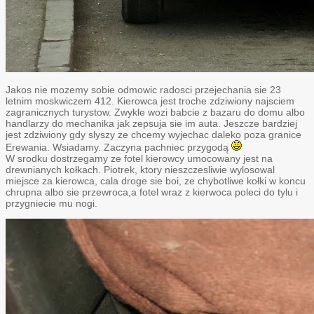
Jakos nie mozemy sobie odmowic radosci przejechania sie 23
letnim moskwiczem 412. Kierowca jest troche zdziwiony najsciem
zagranicznych turystow. Zwykle wozi babcie z bazaru do domu albo
handlarzy do mechanika jak zepsuja sie im auta. Jeszcze bardziej
jest zdziwiony gdy slyszy ze chcemy wyjechac daleko poza granice
Erewania. Wsiadamy. Zaczyna pachniec przygodą
W srodku dostrzegamy ze fotel kierowcy umocowany jest na
drewnianych kołkach. Piotrek, ktory nieszczesliwie wylosowal
miejsce za kierowca, cala droge sie boi, ze chybotliwe kołki w koncu
chrupna albo sie przewroca,a fotel wraz z kierwoca poleci do tylu i
przygniecie mu nogi.