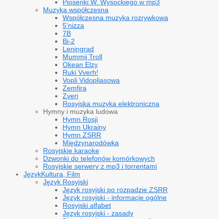
Piosenki W. Wysockiego w mp3
Muzyka współczesna
Współczesna muzyka rozrywkowa
5'nizza
7B
Bi-2
Leningrad
Mummij Troll
Okean Elzy
Ruki Vverh!
Vopli Vidopliasowa
Zemfira
Zveri
Rosyjska muzyka elektroniczna
Hymny i muzyka ludowa
Hymn Rosji
Hymn Ukrainy
Hymn ZSRR
Międzynarodówka
Rosyjskie karaoke
Dzwonki do telefonów komórkowych
Rosyjskie serwery z mp3 i torrentami
Język
Kultura, Film
Język Rosyjski
Język rosyjski po rozpadzie ZSRR
Język rosyjski - informacje ogólne
Rosyjski alfabet
Język rosyjski - zasady