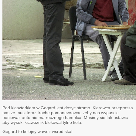
Pod klasztorkiem w Gegard jest dosyc stromo. Kierowca przeprasza
nas ze musi teraz troche pomanewrowac zeby nas wypuscic
poniewaz auto nie ma recznego hamulca. Musimy sie tak ustawic
aby wysoki kraweznik blokowal tylne kola.
Gegard to kolejny wawoz wsrod skal.