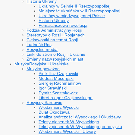
Historia Ukrainy
Ukraińcy w Sejmie II Rzeczypospolitej
Mniejszość ukraińska w II Rzeczypospolitej
Ukraińcy w międzywojennej Polsce
Historia Ukrainy
Pomarańczowa rewolucja
Podział Administracyjny Rosji
Stereotypy o Rosji i Rosjanach
Ciekawostki na temat Rosji
Ludność Rosji
Rosyjskie media
Linki do stron o Rosji i Ukrainie
Zmiany nazw rosyjskich miast
Muzyka
Rosyjska i Ukraińska
Muzyka poważna
Piotr Ilicz Czajkowski
Modest Musorgski
Siergiej Rachmaninow
Igor Strawiński
Dymitr Szostakowicz
Libretta oper Czajkowskiego
Rosyjscy Bardowie
Włodzimierz Wysocki
Bułat Okudżawa
Analiza twórczości Wysockiego i Okudżawy
Teksty piosenek W. Wysockiego
Teksty piosenek W. Wysockiego po rosyjsku
Włodzimierz Wysocki - Utwory