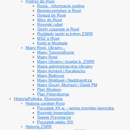
Podróż do Rosji
Rosja - Informacje ogólne
Bezpieczeństwo w Rosji
Dojazd do Rosji
Wizy do Rosji
Rosyjski rubel
Strefy czasowe w Rosji
Rozkłady jazdy w byłym ZSRR
MSZ o Rosji
Korki w Moskwie
Mapy Rosji, Ukrainy...
Mapy Topograficzne
Mapy Rosji
Mapy Ukrainy i krajów b. ZSRR
Mapa administracyjna Ukrainy
Mapy Armenii i Karabachu
Mapy Białorusi
Mapy Mołdawii i Naddniestrza
Mapy Gruzji, Abchazji i Osetii Płd
Plan Moskwy
Plan Petersburga
Historia
Polityka, Ekonomia
Historia carskiej Rosji
Początek XX w. - wojna rosyjsko-japońska
Rosyjski imperializm
Święte Przymierze
Początek wieku XIX
Historia ZSRR