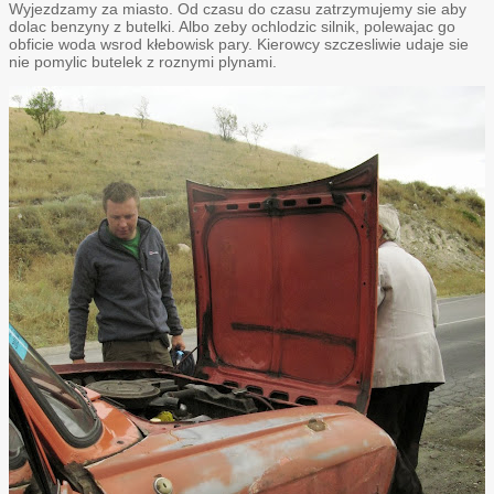
Wyjezdzamy za miasto. Od czasu do czasu zatrzymujemy sie aby
dolac benzyny z butelki. Albo zeby ochlodzic silnik, polewajac go
obficie woda wsrod kłebowisk pary. Kierowcy szczesliwie udaje sie
nie pomylic butelek z roznymi plynami.