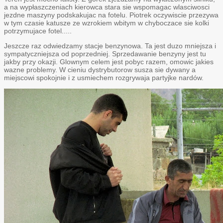
a na wypłaszczeniach kierowca stara sie wspomagac wlasciwosci
jezdne maszyny podskakujac na fotelu. Piotrek oczywiscie przezywa
w tym czasie katusze ze wzrokiem wbitym w chyboczace sie kolki
potrzymujace fotel.....
Jeszcze raz odwiedzamy stacje benzynowa. Ta jest duzo mniejsza i
sympatyczniejsza od poprzedniej. Sprzedawanie benzyny jest tu
jakby przy okazji. Glownym celem jest pobyc razem, omowic jakies
wazne problemy. W cieniu dystrybutorow susza sie dywany a
miejscowi spokojnie i z usmiechem rozgrywaja partyjke nardów.