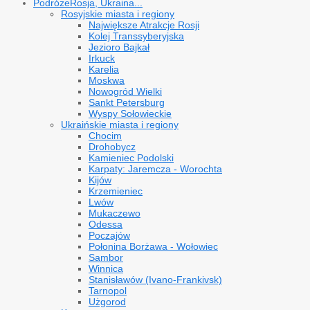
Podróże
Rosja, Ukraina...
Rosyjskie miasta i regiony
Największe Atrakcje Rosji
Kolej Transsyberyjska
Jezioro Bajkał
Irkuck
Karelia
Moskwa
Nowogród Wielki
Sankt Petersburg
Wyspy Sołowieckie
Ukraińskie miasta i regiony
Chocim
Drohobycz
Kamieniec Podolski
Karpaty: Jaremcza - Worochta
Kijów
Krzemieniec
Lwów
Mukaczewo
Odessa
Poczajów
Połonina Borżawa - Wołowiec
Sambor
Winnica
Stanisławów (Ivano-Frankivsk)
Tarnopol
Użgorod