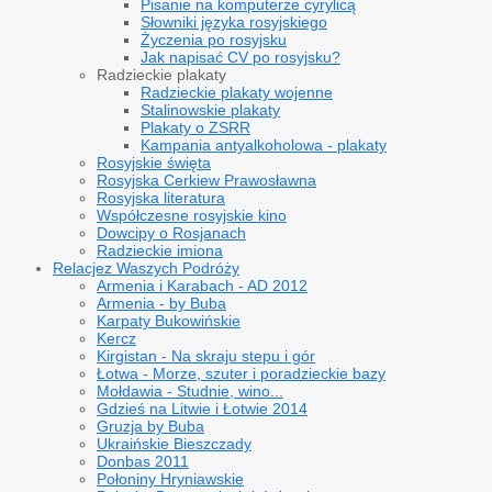
Pisanie na komputerze cyrylicą
Słowniki języka rosyjskiego
Życzenia po rosyjsku
Jak napisać CV po rosyjsku?
Radzieckie plakaty
Radzieckie plakaty wojenne
Stalinowskie plakaty
Plakaty o ZSRR
Kampania antyalkoholowa - plakaty
Rosyjskie święta
Rosyjska Cerkiew Prawosławna
Rosyjska literatura
Współczesne rosyjskie kino
Dowcipy o Rosjanach
Radzieckie imiona
Relacje
z Waszych Podróży
Armenia i Karabach - AD 2012
Armenia - by Buba
Karpaty Bukowińskie
Kercz
Kirgistan - Na skraju stepu i gór
Łotwa - Morze, szuter i poradzieckie bazy
Mołdawia - Studnie, wino...
Gdzieś na Litwie i Łotwie 2014
Gruzja by Buba
Ukraińskie Bieszczady
Donbas 2011
Połoniny Hryniawskie