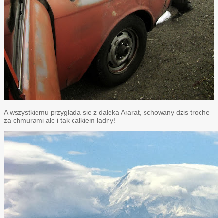
A wszystkiemu przyglada sie z daleka Ararat, schowany dzis troche
za chmurami ale i tak calkiem ładny!