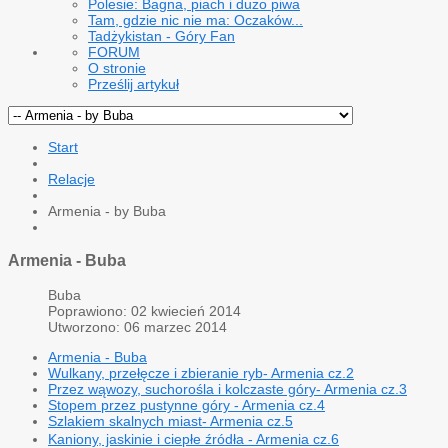
Polesie: Bagna, piach i dużo piwa
Tam, gdzie nic nie ma: Oczaków...
Tadżykistan - Góry Fan
FORUM
O stronie
Prześlij artykuł
Start
Relacje
Armenia - by Buba
Armenia - Buba
Buba
Poprawiono: 02 kwiecień 2014
Utworzono: 06 marzec 2014
Armenia - Buba
Wulkany, przełęcze i zbieranie ryb- Armenia cz.2
Przez wąwozy, suchorośla i kolczaste góry- Armenia cz.3
Stopem przez pustynne góry - Armenia cz.4
Szlakiem skalnych miast- Armenia cz.5
Kaniony, jaskinie i ciepłe źródła - Armenia cz.6