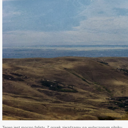
Teren jest mocno falisty. Z gorek zjezdzamy na wylaczonym silniku,