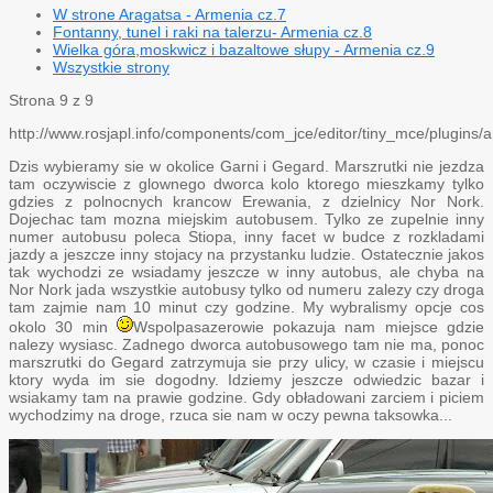
W strone Aragatsa - Armenia cz.7
Fontanny, tunel i raki na talerzu- Armenia cz.8
Wielka góra,moskwicz i bazaltowe słupy - Armenia cz.9
Wszystkie strony
Strona 9 z 9
http://www.rosjapl.info/components/com_jce/editor/tiny_mce/plugins/a
Dzis wybieramy sie w okolice Garni i Gegard. Marszrutki nie jezdza
tam oczywiscie z glownego dworca kolo ktorego mieszkamy tylko
gdzies z polnocnych krancow Erewania, z dzielnicy Nor Nork.
Dojechac tam mozna miejskim autobusem. Tylko ze zupelnie inny
numer autobusu poleca Stiopa, inny facet w budce z rozkladami
jazdy a jeszcze inny stojacy na przystanku ludzie. Ostatecznie jakos
tak wychodzi ze wsiadamy jeszcze w inny autobus, ale chyba na
Nor Nork jada wszystkie autobusy tylko od numeru zalezy czy droga
tam zajmie nam 10 minut czy godzine. My wybralismy opcje cos
okolo 30 min
Wspolpasazerowie pokazuja nam miejsce gdzie
nalezy wysiasc. Zadnego dworca autobusowego tam nie ma, ponoc
marszrutki do Gegard zatrzymuja sie przy ulicy, w czasie i miejscu
ktory wyda im sie dogodny. Idziemy jeszcze odwiedzic bazar i
wsiakamy tam na prawie godzine. Gdy obładowani zarciem i piciem
wychodzimy na droge, rzuca sie nam w oczy pewna taksowka...