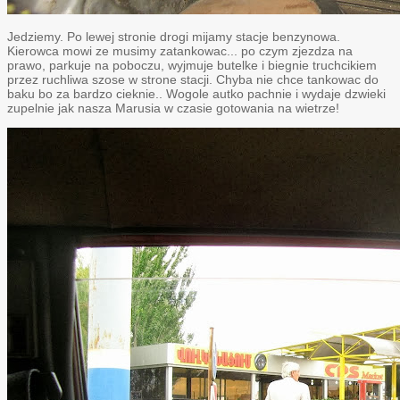
Jedziemy. Po lewej stronie drogi mijamy stacje benzynowa.
Kierowca mowi ze musimy zatankowac... po czym zjezdza na
prawo, parkuje na poboczu, wyjmuje butelke i biegnie truchcikiem
przez ruchliwa szose w strone stacji. Chyba nie chce tankowac do
baku bo za bardzo cieknie.. Wogole autko pachnie i wydaje dzwieki
zupelnie jak nasza Marusia w czasie gotowania na wietrze!