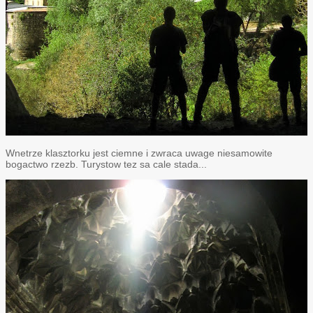
Wnetrze klasztorku jest ciemne i zwraca uwage niesamowite
bogactwo rzezb. Turystow tez sa cale stada...