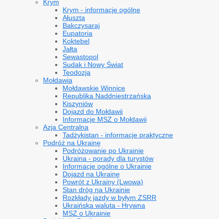
Krym
Krym - informacje ogólne
Ałuszta
Bakczysaraj
Eupatoria
Koktebel
Jałta
Sewastopol
Sudak i Nowy Świat
Teodozja
Mołdawia
Mołdawskie Winnice
Republika Naddniestrzańska
Kiszyniów
Dojazd do Mołdawii
Informacje MSZ o Mołdawii
Azja Centralna
Tadżykistan - informacje praktyczne
Podróż na Ukrainę
Podróżowanie po Ukrainie
Ukraina - porady dla turystów
Informacje ogólne o Ukrainie
Dojazd na Ukrainę
Powrót z Ukrainy (Lwowa)
Stan dróg na Ukrainie
Rozkłady jazdy w byłym ZSRR
Ukraińska waluta - Hrywna
MSZ o Ukrainie