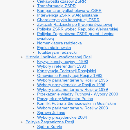
Ciekawostki czasów ZSRR
Transformacja ZSRR
Kampania antyalkoholowa w ZSRR
Interwencja ZSRR w Afganistanie
Charakterystyka konstytucji ZSRR
Związek Radziecki po II wojnie światowej
Polityka ZSRR wobec Republiki Weimarskiej
Polityka Zagraniczna ZSRR przed II wojną
światową
Nomenklatura radziecka
Epoka stalinowska
Totalitaryzm radziecki
Historia i polityka współczesnej Rosji
Kryzys konstytucyjny - 1993
Wybory i referendum 1993
Konstytucja Federacji Rosyjskiej
Omówienie Konstytucji Rosji z 1993
Wybory parlamentarne w Rosji w 1995
Wybory prezydenckie w Rosji w 1996
Wybory parlamentarne w Rosji w 1999
Przekazanie władzy Putinowi - Wybory 2000
Początek ery Władimira Putina
Konflikt Putina z Bieriezowskim i Gusińskim
Wybory parlamentarne w Rosji w 2003
Sprawa Jukosu
Wybory prezydenckie 2004
Polityka Zagraniczna Rosji
Spór o Kuryle