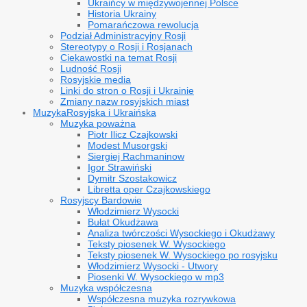
Ukraińcy w międzywojennej Polsce
Historia Ukrainy
Pomarańczowa rewolucja
Podział Administracyjny Rosji
Stereotypy o Rosji i Rosjanach
Ciekawostki na temat Rosji
Ludność Rosji
Rosyjskie media
Linki do stron o Rosji i Ukrainie
Zmiany nazw rosyjskich miast
Muzyka
Rosyjska i Ukraińska
Muzyka poważna
Piotr Ilicz Czajkowski
Modest Musorgski
Siergiej Rachmaninow
Igor Strawiński
Dymitr Szostakowicz
Libretta oper Czajkowskiego
Rosyjscy Bardowie
Włodzimierz Wysocki
Bułat Okudżawa
Analiza twórczości Wysockiego i Okudżawy
Teksty piosenek W. Wysockiego
Teksty piosenek W. Wysockiego po rosyjsku
Włodzimierz Wysocki - Utwory
Piosenki W. Wysockiego w mp3
Muzyka współczesna
Współczesna muzyka rozrywkowa