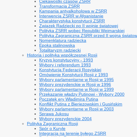
Ciekawostki czasów ZSRR
Transformacja ZSRR
Kampania antyalkoholowa w ZSRR
Interwencja ZSRR w Afganistanie
Charakterystyka konstytucji ZSRR
Związek Radziecki po II wojnie światowej
Polityka ZSRR wobec Republiki Weimarskiej
Polityka Zagraniczna ZSRR przed II wojną świato
Nomenklatura radziecka
Epoka stalinowska
Totalitaryzm radziecki
Historia i polityka współczesnej Rosji
Kryzys konstytucyjny - 1993
Wybory i referendum 1993
Konstytucja Federacji Rosyjskiej
Omówienie Konstytucji Rosji z 1993
Wybory parlamentarne w Rosji w 1995
Wybory prezydenckie w Rosji w 1996
Wybory parlamentarne w Rosji w 1999
Przekazanie władzy Putinowi - Wybory 2000
Początek ery Władimira Putina
Konflikt Putina z Bieriezowskim i Gusińskim
Wybory parlamentarne w Rosji w 2003
Sprawa Jukosu
Wybory prezydenckie 2004
Polityka Zagraniczna Rosji
Spór o Kuryle
Integracja na terenie byłego ZSRR