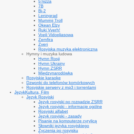
5'nizza
7B
Bi-2
Leningrad
Mummij Troll
Okean Elzy
Ruki Vverh!
Vopli Vidopliasowa
Zemfira
Zveri
Rosyjska muzyka elektroniczna
Hymny i muzyka ludowa
Hymn Rosji
Hymn Ukrainy
Hymn ZSRR
Międzynarodówka
Rosyjskie karaoke
Dzwonki do telefonów komórkowych
Rosyjskie serwery z mp3 i torrentami
Język
Kultura, Film
Język Rosyjski
Język rosyjski po rozpadzie ZSRR
Język rosyjski - informacje ogólne
Rosyjski alfabet
Język rosyjski - zasady
Pisanie na komputerze cyrylicą
Słowniki języka rosyjskiego
Życzenia po rosyjsku