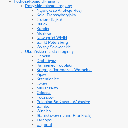
Podróże
Rosja, Ukraina...
Rosyjskie miasta i regiony
Największe Atrakcje Rosji
Kolej Transsyberyjska
Jezioro Bajkał
Irkuck
Karelia
Moskwa
Nowogród Wielki
Sankt Petersburg
Wyspy Sołowieckie
Ukraińskie miasta i regiony
Chocim
Drohobycz
Kamieniec Podolski
Karpaty: Jaremcza - Worochta
Kijów
Krzemieniec
Lwów
Mukaczewo
Odessa
Poczajów
Połonina Borżawa - Wołowiec
Sambor
Winnica
Stanisławów (Ivano-Frankivsk)
Tarnopol
Użgorod