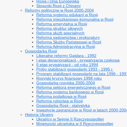
Rosja i Unia Europejska
Stosunki Rosji z Chinami
Reformy polityczne w Rosji 2000-2004
Reforma systemu edukacji w Rosji
Reforma mieszkaniowo-komunalna w Rosji
Reforma emerytalna w Rosji
Reforma struktur siłowych
Reforma służb specjalnych
Reforma sądownictwa i prokuratury
Reforma Służby Państwowej w Rosji
Reforma Administracyjna w Rosji
Gospodarka Rosji
Liberalne reformy Gajdara - 1992
I etap denacjonalizacji - prywatyzacja czekowa
II etap prywatyzacji - od roku 1994
Próby stabilizacji gospodarki 1993 - 1995 r.
Program stabilizacji gospodarki na lata 1996 - 199
Rosyjski kryzys finansowy 1998 roku
Gospodarka rosyjska 2000-2004
Reforma sektora energetycznego w Rosji
Reforma systemu bankowego w Rosji
Reforma podatkowa w Rosji
Reforma rolnictwa w Rosji
Gospodarka Rosji - statystyka
Inwestycje zagraniczne w Rosji w latach 2000-200
Historia Ukrainy
Ukraińcy w Sejmie II Rzeczypospolitej
Mniejszość ukraińska w II Rzeczypospolitej