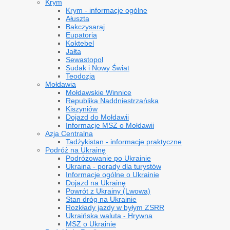
Krym
Krym - informacje ogólne
Ałuszta
Bakczysaraj
Eupatoria
Koktebel
Jałta
Sewastopol
Sudak i Nowy Świat
Teodozja
Mołdawia
Mołdawskie Winnice
Republika Naddniestrzańska
Kiszyniów
Dojazd do Mołdawii
Informacje MSZ o Mołdawii
Azja Centralna
Tadżykistan - informacje praktyczne
Podróż na Ukrainę
Podróżowanie po Ukrainie
Ukraina - porady dla turystów
Informacje ogólne o Ukrainie
Dojazd na Ukrainę
Powrót z Ukrainy (Lwowa)
Stan dróg na Ukrainie
Rozkłady jazdy w byłym ZSRR
Ukraińska waluta - Hrywna
MSZ o Ukrainie