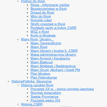
Podróż do Rosji
Rosja - Informacje ogólne
Bezpieczeństwo w Rosji
Dojazd do Rosji
Wizy do Rosji
Rosyjski rubel
Strefy czasowe w Rosji
Rozkłady jazdy w byłym ZSRR
MSZ o Rosji
Korki w Moskwie
Mapy Rosji, Ukrainy...
Mapy Topograficzne
Mapy Rosji
Mapy Ukrainy i krajów b. ZSRR
Mapa administracyjna Ukrainy
Mapy Armenii i Karabachu
Mapy Białorusi
Mapy Mołdawii i Naddniestrza
Mapy Gruzji, Abchazji i Osetii Płd
Plan Moskwy
Plan Petersburga
Historia
Polityka, Ekonomia
Historia carskiej Rosji
Początek XX w. - wojna rosyjsko-japońska
Rosyjski imperializm
Święte Przymierze
Początek wieku XIX
Historia ZSRR