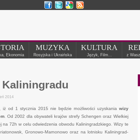
STORIA
MUZYKA
KULTURA
RE
yka, Ekonomia
Rosyjska i Ukraińska
Język, Film...
z Wasz
 Kaliningradu
ień 2014
, iż od 1 stycznia 2015 nie będzie możliwości uzyskania
wizy
em
. Od 2002 dla obywateli krajów strefy Schengen oraz Wielkiej
nej na 72h w celu odwiedzenia obwodu Kaliningradzkiego. Wizy te
griatonowsk, Gronowo-Mamonowo oraz na lotnisku Kaliningrad-