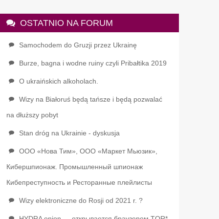
OSTATNIO NA FORUM
Samochodem do Gruzji przez Ukrainę
Burze, bagna i wodne ruiny czyli Pribałtika 2019
O ukraińskich alkoholach.
Wizy na Białoruś będą tańsze i będą pozwalać
na dłuższy pobyt
Stan dróg na Ukrainie - dyskusja
ООО «Нова Тим», ООО «Маркет Мьюзик»,
Кибершпионаж. Промышленный шпионаж
Кибепреступность и Ресторанные плейлисты
Wizy elektroniczne do Rosji od 2021 r. ?
HYDRA onion — открывается браузером TOR*