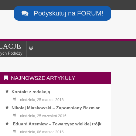
Podyskutuj na FORUM!

LACJE
ych Podróży
NAJNOWSZE ARTYKUŁY
Kontakt z redakcją
niedziela, 25 marzec 2018
Nikołaj Miaskowski – Zapomniany Bezmiar
niedziela, 25 wrzesień 2016
Eduard Artemiew – Towarzysz wielkiej trójki
niedziela, 06 marzec 2016