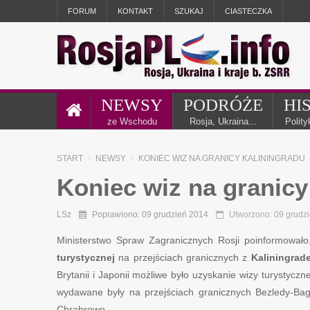
FORUM
KONTAKT
SZUKAJ
CIASTECZKA
NEWSY
PODRÓŻE
HI
ze Wschodu
Rosja, Ukraina...
Polit
START
NEWSY
KONIEC WIZ NA GRANICY KALININGRADU
Koniec wiz na granicy
LSz
Poprawiono: 09 grudzień 2014
Utworzono: 09 grudz
Ministerstwo Spraw Zagranicznych Rosji poinformowało
turystycznej
na przejściach granicznych z
Kaliningrad
Brytanii i Japonii możliwe było uzyskanie wizy turystycz
wydawane były na przejściach granicznych Bezledy-Ba
Chrabrowo.