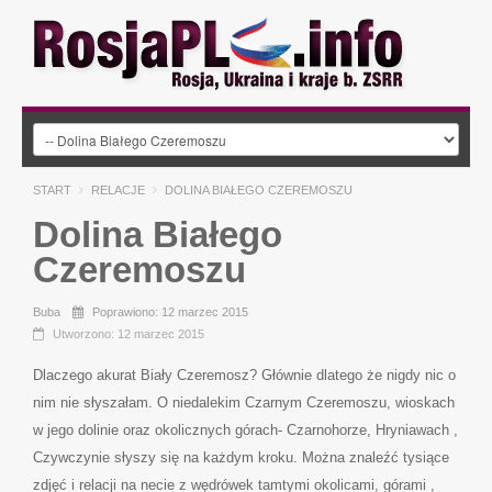
START
RELACJE
DOLINA BIAŁEGO CZEREMOSZU
Dolina Białego
Czeremoszu
Buba
Poprawiono: 12 marzec 2015
Utworzono: 12 marzec 2015
Dlaczego akurat Biały Czeremosz? Głównie dlatego że nigdy nic o
nim nie słyszałam. O niedalekim Czarnym Czeremoszu, wioskach
w jego dolinie oraz okolicznych górach- Czarnohorze, Hryniawach ,
Czywczynie słyszy się na każdym kroku. Można znaleźć tysiące
zdjęć i relacji na necie z wędrówek tamtymi okolicami, górami ,