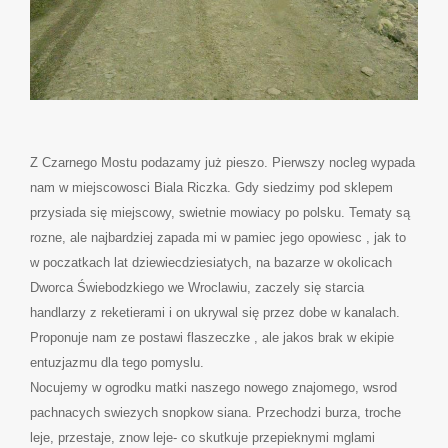
Z Czarnego Mostu podazamy już pieszo. Pierwszy nocleg wypada
nam w miejscowosci Biala Riczka. Gdy siedzimy pod sklepem
przysiada się miejscowy, swietnie mowiacy po polsku. Tematy są
rozne, ale najbardziej zapada mi w pamiec jego opowiesc , jak to
w poczatkach lat dziewiecdziesiatych, na bazarze w okolicach
Dworca Świebodzkiego we Wroclawiu, zaczely się starcia
handlarzy z reketierami i on ukrywal się przez dobe w kanalach.
Proponuje nam ze postawi flaszeczke , ale jakos brak w ekipie
entuzjazmu dla tego pomyslu.
Nocujemy w ogrodku matki naszego nowego znajomego, wsrod
pachnacych swiezych snopkow siana. Przechodzi burza, troche
leje, przestaje, znow leje- co skutkuje przepieknymi mglami