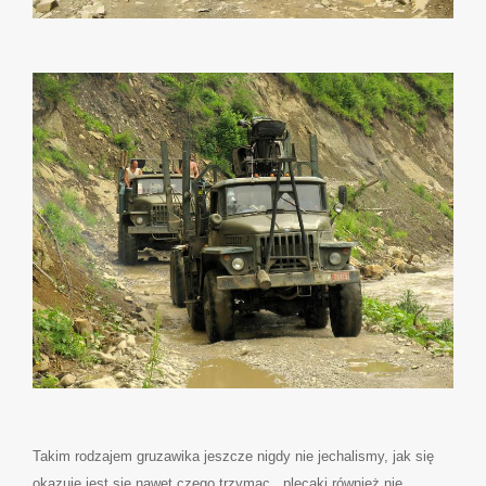
Takim rodzajem gruzawika jeszcze nigdy nie jechalismy, jak się
okazuje jest się nawet czego trzymac , plecaki również nie