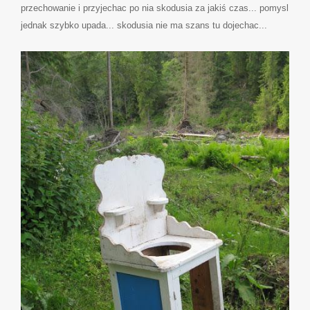
przechowanie i przyjechac po nia skodusia za jakiś czas... pomysl
jednak szybko upada... skodusia nie ma szans tu dojechac...