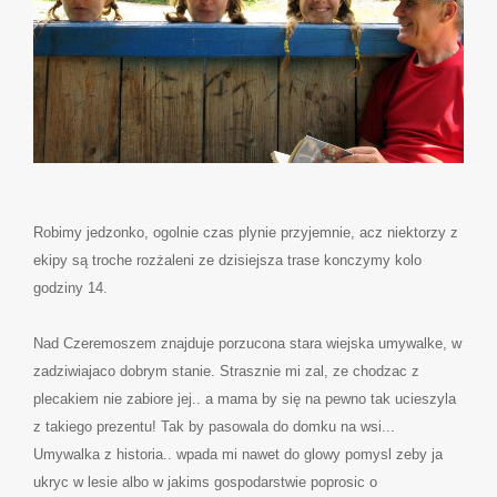
Robimy jedzonko, ogolnie czas plynie przyjemnie, acz niektorzy z
ekipy są troche rozżaleni ze dzisiejsza trase konczymy kolo
godziny 14.
Nad Czeremoszem znajduje porzucona stara wiejska umywalke, w
zadziwiajaco dobrym stanie. Strasznie mi zal, ze chodzac z
plecakiem nie zabiore jej.. a mama by się na pewno tak ucieszyla
z takiego prezentu! Tak by pasowala do domku na wsi...
Umywalka z historia.. wpada mi nawet do glowy pomysl zeby ja
ukryc w lesie albo w jakims gospodarstwie poprosic o