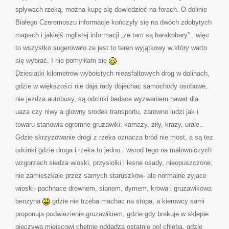
spływach rzeką, można kupę się dowiedzieć na forach. O dolinie
Białego Czeremoszu informacje kończyły się na dwóch zdobytych
mapach i jakiejś mglistej informacji „ze tam są barakobary”.. więc
to wszystko sugerowało ze jest to teren wyjątkowy w który warto
się wybrać. I nie pomyliłam się
Dziesiatki kilometrow wyboistych nieasfaltowych drog w dolinach,
gdzie w większości nie daja rady dojechac samochody osobowe,
nie jezdza autobusy, są odcinki bedace wyzwaniem nawet dla
uaza czy niwy a glowny srodek transportu, zarowno ludzi jak i
towaru stanowia ogromne gruzawiki: kamazy, ziły, krazy, urale..
Gdzie skrzyzowanie drogi z rzeka oznacza bród nie most, a są tez
odcinki gdzie droga i rzeka to jedno.. wsrod tego na malowniczych
wzgorzach siedza wioski, przysiolki i lesne osady, nieopuszczone,
nie zamieszkale przez samych staruszkow- ale normalne zyjace
wioski- pachnace drewnem, sianem, dymem, krowa i gruzawikowa
benzyna
gdzie nie trzeba machac na stopa, a kierowcy sami
proponuja podwiezienie gruzawikiem, gdzie gdy brakuje w sklepie
pieczywa miejscowi chetnie oddadza ostatnie pol chleba, gdzie