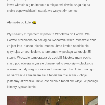
latwo wkrecic się na impreze a miejscowi drwale czuja się za
ciebie odpowiedzialni i staraja we wszystkim pomoc..
Ale może po kolei
Wyruszamy z toperzem w piątek z Wroclawia do Lwowa. We
Lwowie przesiadka na pociag do Iwanofrankiwska. Wreszcie czuc
ze jest lato- slonce, cieplo, można ubrac krotkie spodnie nie
ryzykujac zmarznieciem, a termometr w pociagu wskazuje 35
stopni. Wreszcie temperatura do zycia!!! Niestety mam pecha
siasc pod otwierajacym się oknem- jedno okno się w plackarcie
otwiera na caly wagon i zawsze to musi być okno kolo mnie..grrr,
na szczescie zamieniam się z toperzem miejscem -i oboje
jestesmy szczesliwi- mnie jest cieplo a toperzowi wieje. W pociagu
klimaty typowo letnie